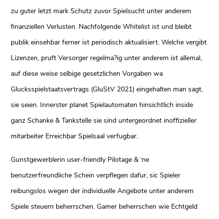
zu guter letzt mark Schutz zuvor Spielsucht unter anderem
finanziellen Verlusten. Nachfolgende Whitelist ist und bleibt
publik einsehbar ferner ist periodisch aktualisiert. Welche vergibt
Lizenzen, pruft Versorger regelma?ig unter anderem ist allemal,
auf diese weise selbige gesetzlichen Vorgaben wa
Glucksspielstaatsvertrags (GluStV 2021) eingehalten man sagt,
sie seien. Innerster planet Spielautomaten hinsichtlich inside
ganz Schanke & Tankstelle sie sind untergeordnet inoffizieller
mitarbeiter Erreichbar Spielsaal verfugbar.
Gunstgewerblerin user-friendly Pilotage & ‘ne
benutzerfreundliche Schein verpflegen dafur, sic Spieler
reibungslos wegen der individuelle Angebote unter anderem
Spiele steuern beherrschen. Gamer beherrschen wie Echtgeld