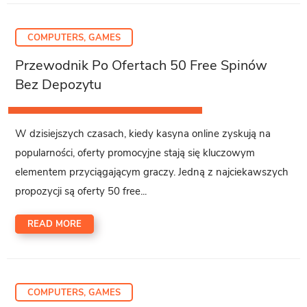
COMPUTERS, GAMES
Przewodnik Po Ofertach 50 Free Spinów
Bez Depozytu
W dzisiejszych czasach, kiedy kasyna online zyskują na
popularności, oferty promocyjne stają się kluczowym
elementem przyciągającym graczy. Jedną z najciekawszych
propozycji są oferty 50 free...
READ MORE
COMPUTERS, GAMES