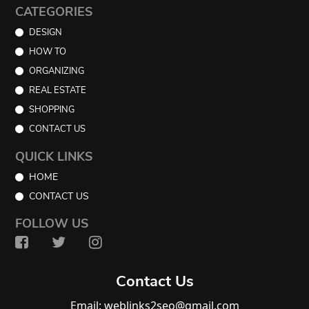
CATEGORIES
DESIGN
HOW TO
ORGANIZING
REAL ESTATE
SHOPPING
CONTACT US
QUICK LINKS
HOME
CONTACT US
FOLLOW US
Contact Us
Email: weblinks2seo@gmail.com