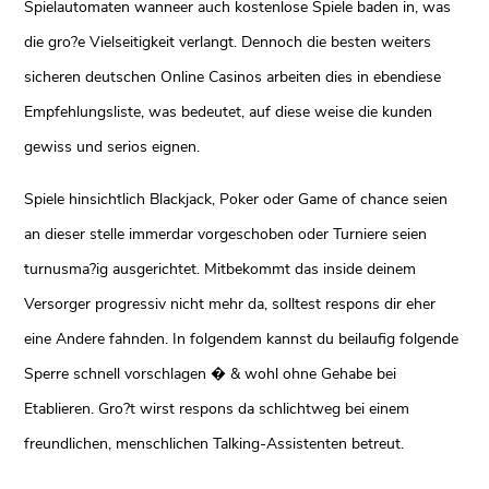
Spielautomaten wanneer auch kostenlose Spiele baden in, was
die gro?e Vielseitigkeit verlangt. Dennoch die besten weiters
sicheren deutschen Online Casinos arbeiten dies in ebendiese
Empfehlungsliste, was bedeutet, auf diese weise die kunden
gewiss und serios eignen.
Spiele hinsichtlich Blackjack, Poker oder Game of chance seien
an dieser stelle immerdar vorgeschoben oder Turniere seien
turnusma?ig ausgerichtet. Mitbekommt das inside deinem
Versorger progressiv nicht mehr da, solltest respons dir eher
eine Andere fahnden. In folgendem kannst du beilaufig folgende
Sperre schnell vorschlagen � & wohl ohne Gehabe bei
Etablieren. Gro?t wirst respons da schlichtweg bei einem
freundlichen, menschlichen Talking-Assistenten betreut.