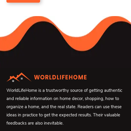
WorldLifeHome is a trustworthy source of getting authentic
and reliable information on home decor, shopping, how to
organize a home, and the real state. Readers can use these
ideas in practice to get the expected results. Their valuable
feedbacks are also inevitable.