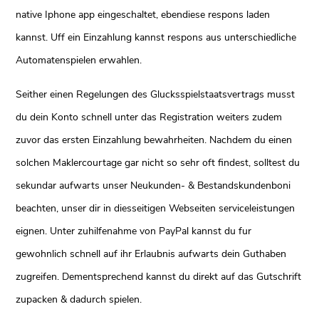
native Iphone app eingeschaltet, ebendiese respons laden
kannst. Uff ein Einzahlung kannst respons aus unterschiedliche
Automatenspielen erwahlen.
Seither einen Regelungen des Glucksspielstaatsvertrags musst
du dein Konto schnell unter das Registration weiters zudem
zuvor das ersten Einzahlung bewahrheiten. Nachdem du einen
solchen Maklercourtage gar nicht so sehr oft findest, solltest du
sekundar aufwarts unser Neukunden- & Bestandskundenboni
beachten, unser dir in diesseitigen Webseiten serviceleistungen
eignen. Unter zuhilfenahme von PayPal kannst du fur
gewohnlich schnell auf ihr Erlaubnis aufwarts dein Guthaben
zugreifen. Dementsprechend kannst du direkt auf das Gutschrift
zupacken & dadurch spielen.