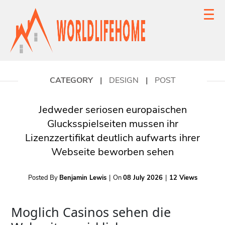
CATEGORY
|
DESIGN
|
POST
Jedweder seriosen europaischen
Glucksspielseiten mussen ihr
Lizenzzertifikat deutlich aufwarts ihrer
Webseite beworben sehen
Posted By
Benjamin Lewis
|
On
08 July 2026
|
12 Views
Moglich Casinos sehen die