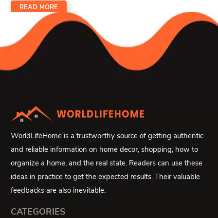
READ MORE
WorldLifeHome is a trustworthy source of getting authentic
and reliable information on home decor, shopping, how to
organize a home, and the real state. Readers can use these
ideas in practice to get the expected results. Their valuable
feedbacks are also inevitable.
CATEGORIES