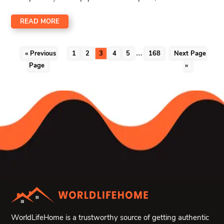
READ MORE
…
« Previous
1
2
3
4
5
168
Next Page
Page
»
WorldLifeHome is a trustworthy source of getting authentic