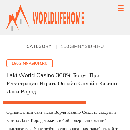
CATEGORY
|
150GIMNASIUM.RU
150GIMNASIUM.RU
Laki World Casino 300% Бонус При
Регистрации Играть Онлайн Онлайн Казино
Лаки Ворлд
Официальный сайт Лаки Ворлд Казино Создать аккаунт в
казино Лаки Ворлд может любой совершеннолетний
пользователь. Участвуйте в соревнованиях, зарабатывайте