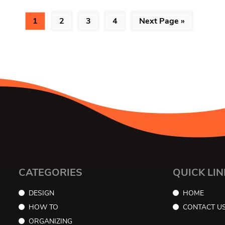
1
2
3
4
Next Page »
CATEGORIES
QUICK LIN
DESIGN
HOME
HOW TO
CONTACT U
ORGANIZING