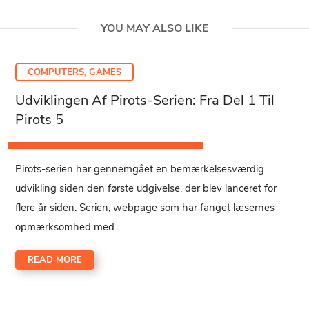
YOU MAY ALSO LIKE
COMPUTERS, GAMES
Udviklingen Af Pirots-Serien: Fra Del 1 Til
Pirots 5
Pirots-serien har gennemgået en bemærkelsesværdig
udvikling siden den første udgivelse, der blev lanceret for
flere år siden. Serien, webpage som har fanget læsernes
opmærksomhed med...
READ MORE