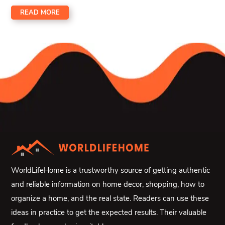
READ MORE
WorldLifeHome is a trustworthy source of getting authentic
and reliable information on home decor, shopping, how to
organize a home, and the real state. Readers can use these
ideas in practice to get the expected results. Their valuable