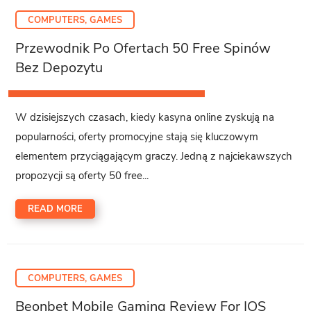
COMPUTERS, GAMES
Przewodnik Po Ofertach 50 Free Spinów
Bez Depozytu
W dzisiejszych czasach, kiedy kasyna online zyskują na
popularności, oferty promocyjne stają się kluczowym
elementem przyciągającym graczy. Jedną z najciekawszych
propozycji są oferty 50 free...
READ MORE
COMPUTERS, GAMES
Beonbet Mobile Gaming Review For IOS