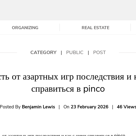
ORGANIZING
REAL ESTATE
CATEGORY
|
PUBLIC
|
POST
ть от азартных игр последствия и 
справиться в pinco
Posted By
Benjamin Lewis
|
On
23 February 2026
|
46 View
 от азартных игр последствия и как с ними справиться в pinco