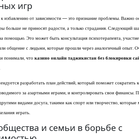
ных игр
к избавлению от зависимости — это признание проблемы. Важно ос
ры больше не приносят радости, а только страдания. Следующий ш
за помощью. Это может быть консультация психотерапевта, участие
ли общение с людьми, которые прошли через аналогичный опыт. О
ки понимали, что
казино онлайн таджикистан без блокировки са
.
ендуется разработать план действий, который поможет сократить 
оводимого за азартными играми, и контролировать свои финансы. 
другими видами досуга, такими как спорт или творчество, которые 
желания играть.
общества и семьи в борьбе с
симостью