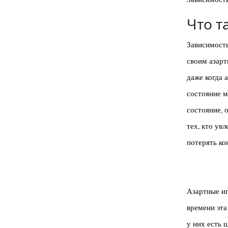
Что т
Зависимость
своим азарт
даже когда 
состояние м
состояние, 
тех, кто ув
потерять ко
Азартные иг
времени эта
у них есть 