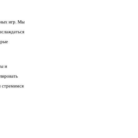
тных игр. Мы
наслаждаться
орые
ты и
олировать
и стремимся