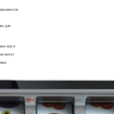
ависимости.
во для
ных игр и
ия могут
овых