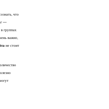
ознать, что
аг —
 в группах
чень важно,
йта
не стоит
количество
Полезно
могут