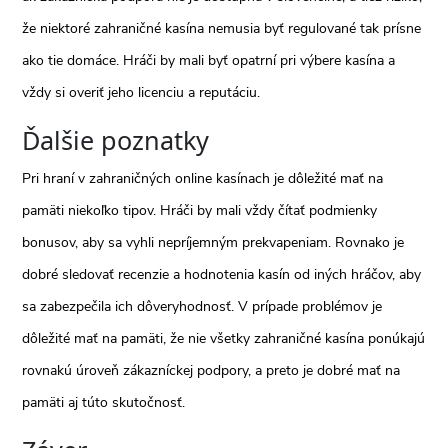
že niektoré zahraničné kasína nemusia byť regulované tak prísne
ako tie domáce. Hráči by mali byť opatrní pri výbere kasína a
vždy si overiť jeho licenciu a reputáciu.
Ďalšie poznatky
Pri hraní v zahraničných online kasínach je dôležité mať na
pamäti niekoľko tipov. Hráči by mali vždy čítať podmienky
bonusov, aby sa vyhli nepríjemným prekvapeniam. Rovnako je
dobré sledovať recenzie a hodnotenia kasín od iných hráčov, aby
sa zabezpečila ich dôveryhodnosť. V prípade problémov je
dôležité mať na pamäti, že nie všetky zahraničné kasína ponúkajú
rovnakú úroveň zákazníckej podpory, a preto je dobré mať na
pamäti aj túto skutočnosť.