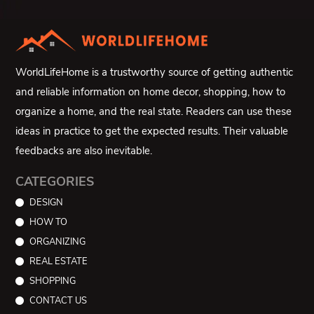
WorldLifeHome is a trustworthy source of getting authentic
and reliable information on home decor, shopping, how to
organize a home, and the real state. Readers can use these
ideas in practice to get the expected results. Their valuable
feedbacks are also inevitable.
CATEGORIES
DESIGN
HOW TO
ORGANIZING
REAL ESTATE
SHOPPING
CONTACT US