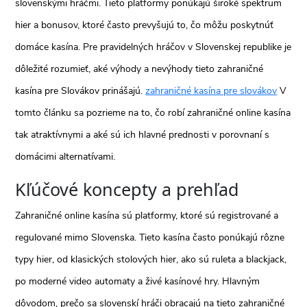
slovenskými hráčmi. Tieto platformy ponúkajú široké spektrum
hier a bonusov, ktoré často prevyšujú to, čo môžu poskytnúť
domáce kasína. Pre pravidelných hráčov v Slovenskej republike je
dôležité rozumieť, aké výhody a nevýhody tieto zahraničné
kasína pre Slovákov prinášajú.
zahraničné kasína pre slovákov
V
tomto článku sa pozrieme na to, čo robí zahraničné online kasína
tak atraktívnymi a aké sú ich hlavné prednosti v porovnaní s
domácimi alternatívami.
Kľúčové koncepty a prehľad
Zahraničné online kasína sú platformy, ktoré sú registrované a
regulované mimo Slovenska. Tieto kasína často ponúkajú rôzne
typy hier, od klasických stolových hier, ako sú ruleta a blackjack,
po moderné video automaty a živé kasínové hry. Hlavným
dôvodom, prečo sa slovenskí hráči obracajú na tieto zahraničné