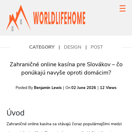
CATEGORY
|
DESIGN
|
POST
Zahraničné online kasína pre Slovákov – čo
ponúkajú navyše oproti domácim?
Posted By
Benjamin Lewis
|
On
02 June 2026
|
12 Views
Úvod
Zahraničné online kasína sa stávajú čoraz populárnejšími medzi