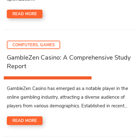
READ MORE
COMPUTERS, GAMES
GambleZen Casino: A Comprehensive Study
Report
GambleZen Casino has emerged as a notable player in the
online gambling industry, attracting a diverse audience of
players from various demographics. Established in recent...
READ MORE