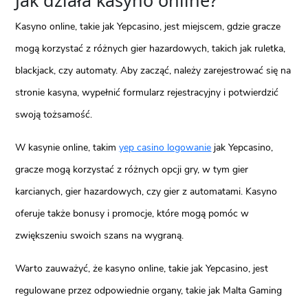
Jak działa kasyno online?
Kasyno online, takie jak Yepcasino, jest miejscem, gdzie gracze
mogą korzystać z różnych gier hazardowych, takich jak ruletka,
blackjack, czy automaty. Aby zacząć, należy zarejestrować się na
stronie kasyna, wypełnić formularz rejestracyjny i potwierdzić
swoją tożsamość.
W kasynie online, takim
yep casino logowanie
jak Yepcasino,
gracze mogą korzystać z różnych opcji gry, w tym gier
karcianych, gier hazardowych, czy gier z automatami. Kasyno
oferuje także bonusy i promocje, które mogą pomóc w
zwiększeniu swoich szans na wygraną.
Warto zauważyć, że kasyno online, takie jak Yepcasino, jest
regulowane przez odpowiednie organy, takie jak Malta Gaming