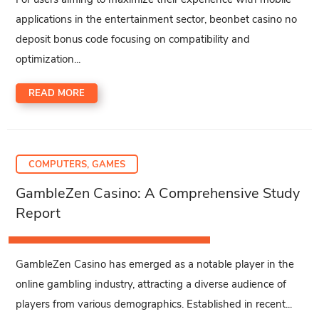
applications in the entertainment sector, beonbet casino no
deposit bonus code focusing on compatibility and
optimization...
READ MORE
COMPUTERS, GAMES
GambleZen Casino: A Comprehensive Study
Report
GambleZen Casino has emerged as a notable player in the
online gambling industry, attracting a diverse audience of
players from various demographics. Established in recent...