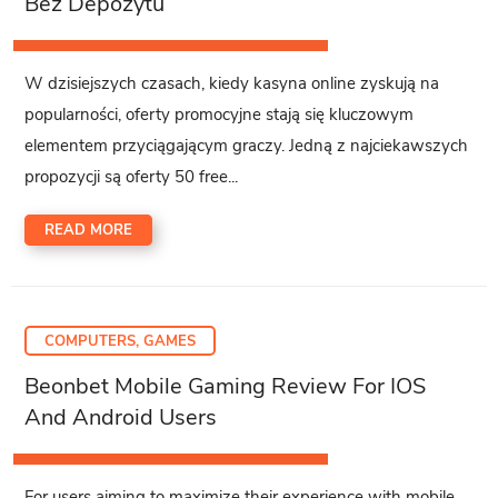
Bez Depozytu
W dzisiejszych czasach, kiedy kasyna online zyskują na
popularności, oferty promocyjne stają się kluczowym
elementem przyciągającym graczy. Jedną z najciekawszych
propozycji są oferty 50 free...
READ MORE
COMPUTERS, GAMES
Beonbet Mobile Gaming Review For IOS
And Android Users
For users aiming to maximize their experience with mobile