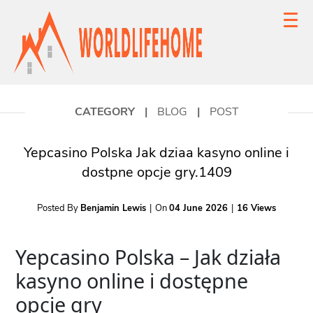
CATEGORY
|
BLOG
|
POST
Yepcasino Polska Jak dziaa kasyno online i
dostpne opcje gry.1409
Posted By
Benjamin Lewis
|
On
04 June 2026
|
16 Views
Yepcasino Polska – Jak działa
kasyno online i dostępne
opcje gry