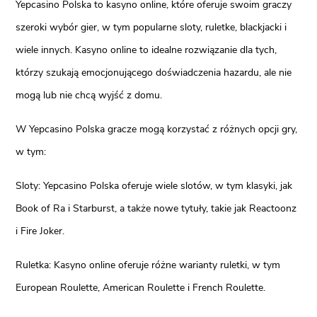
Yepcasino Polska to kasyno online, które oferuje swoim graczy
szeroki wybór gier, w tym popularne sloty, ruletke, blackjacki i
wiele innych. Kasyno online to idealne rozwiązanie dla tych,
którzy szukają emocjonującego doświadczenia hazardu, ale nie
mogą lub nie chcą wyjść z domu.
W Yepcasino Polska gracze mogą korzystać z różnych opcji gry,
w tym:
Sloty: Yepcasino Polska oferuje wiele slotów, w tym klasyki, jak
Book of Ra i Starburst, a także nowe tytuły, takie jak Reactoonz
i Fire Joker.
Ruletka: Kasyno online oferuje różne warianty ruletki, w tym
European Roulette, American Roulette i French Roulette.