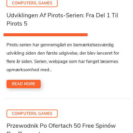
COMPUTERS, GAMES
Udviklingen Af Pirots-Serien: Fra Del 1 Til
Pirots 5
Pirots-serien har gennemgået en bemærkelsesværdig
udvikling siden den første udgivelse, der blev lanceret for
flere år siden. Serien, webpage som har fanget læsernes
opmærksomhed med...
READ MORE
COMPUTERS, GAMES
Przewodnik Po Ofertach 50 Free Spinów