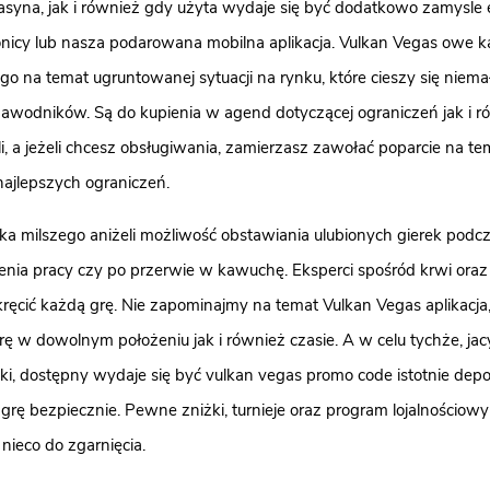
syna, jak i również gdy użyta wydaje się być dodatkowo zamysle 
onicy lub nasza podarowana mobilna aplikacja. Vulkan Vegas owe 
go na temat ugruntowanej sytuacji na rynku, które cieszy się niem
awodników. Są do kupienia w agend dotyczącej ograniczeń jak i r
i, a jeżeli chcesz obsługiwania, zamierzasz zawołać poparcie na te
najlepszych ograniczeń.
ka milszego aniżeli możliwość obstawiania ulubionych gierek podc
nia pracy czy po przerwie w kawuchę. Eksperci spośród krwi oraz k
zkręcić każdą grę. Nie zapominajmy na temat Vulkan Vegas aplikacja,
rę w dowolnym położeniu jak i również czasie. A w celu tychże, jacy
i, dostępny wydaje się być vulkan vegas promo code istotnie deposi
grę bezpiecznie. Pewne zniżki, turnieje oraz program lojalnościowy
nieco do zgarnięcia.