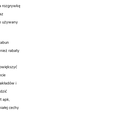
a rozgrywkę
az
le używany
 tabun
nież rabaty
owiększyć
ecie
zakładów i
dzić
t apk,
iałej cechy