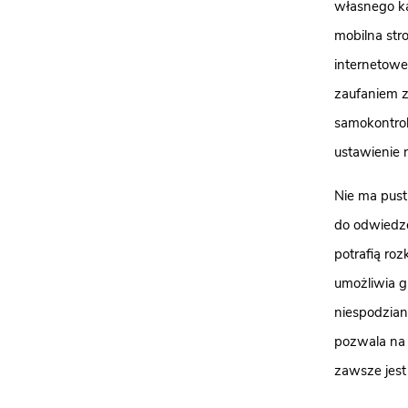
własnego ka
mobilna str
internetowe
zaufaniem z
samokontrol
ustawienie 
Nie ma pust
do odwiedze
potrafią ro
umożliwia g
niespodziank
pozwala na 
zawsze jest 