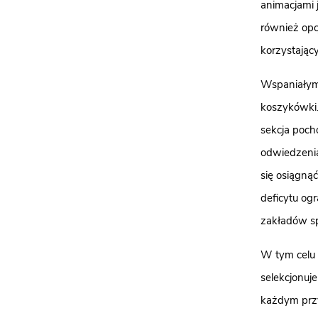
animacjami 
również opc
korzystając
Wspaniałym 
koszykówki.
sekcja poch
odwiedzenia
się osiągną
deficytu ogr
zakładów s
W tym celu 
selekcjonuj
każdym prz