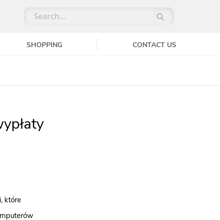
SHOPPING
CONTACT US
ypłaty
, które
komputerów