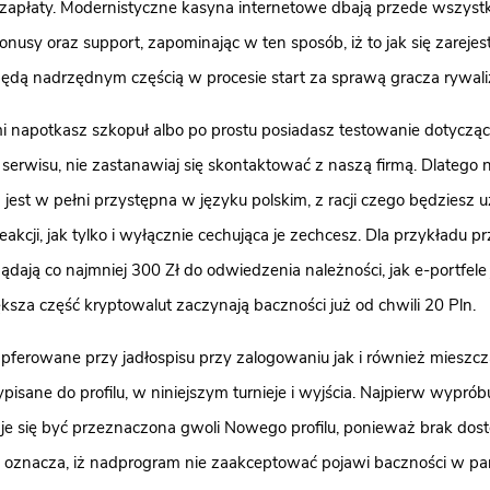
apłaty. Modernistyczne kasyna internetowe dbają przede wszyst
onusy oraz support, zapominając w ten sposób, iż to jak się zareje
ędą nadrzędnym częścią w procesie start za sprawą gracza rywaliz
mi napotkasz szkopuł albo po prostu posiadasz testowanie dotyczą
serwisu, nie zastanawiaj się skontaktować z naszą firmą. Dlatego 
 jest w pełni przystępna w języku polskim, z racji czego będziesz 
akcji, jak tylko i wyłącznie cechująca je zechcesz. Dla przykładu p
dają co najmniej 300 Zł do odwiedzenia należności, jak e-portfele 
ksza część kryptowalut zaczynają baczności już od chwili 20 Pln.
 pferowane przy jadłospisu przy zalogowaniu jak i również mieszczą
ypisane do profilu, w niniejszym turnieje i wyjścia. Najpierw wypróbu
je się być przeznaczona gwoli Nowego profilu, ponieważ brak dos
e oznacza, iż nadprogram nie zaakceptować pojawi baczności w pa