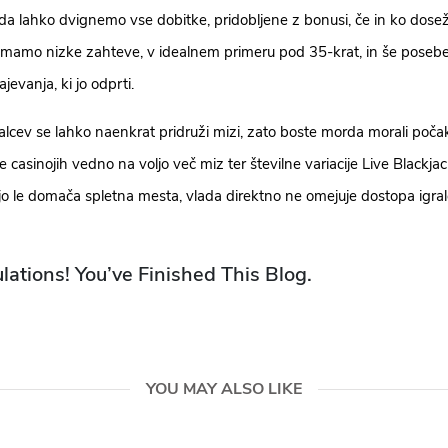
o da lahko dvignemo vse dobitke, pridobljene z bonusi, če in ko dos
 imamo nizke zahteve, v idealnem primeru pod 35-krat, in še poseb
jevanja, ki jo odprti.
alcev se lahko naenkrat pridruži mizi, zato boste morda morali poča
ne casinojih vedno na voljo več miz ter številne variacije Live Blackja
jo le domača spletna mesta, vlada direktno ne omejuje dostopa igral
lations! You’ve Finished This Blog.
YOU MAY ALSO LIKE