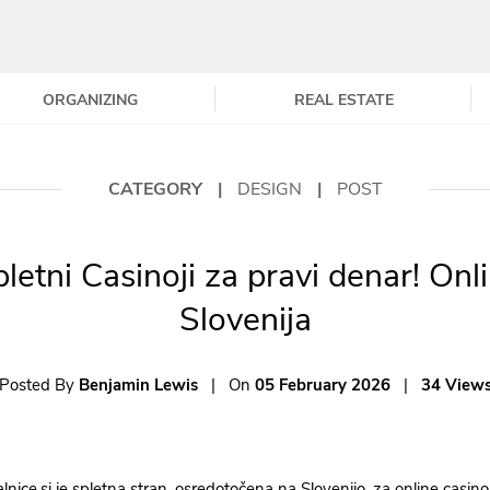
ORGANIZING
REAL ESTATE
CATEGORY
|
DESIGN
|
POST
letni Casinoji za pravi denar! Onl
Slovenija
Posted By
Benjamin Lewis
|
On
05 February 2026
|
34 View
alnice.si je spletna stran, osredotočena na Slovenijo, za online casino