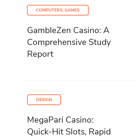
COMPUTERS, GAMES
GambleZen Casino: A
Comprehensive Study
Report
DESIGN
MegaPari Casino:
Quick‑Hit Slots, Rapid