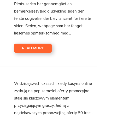
Pirots-serien har gennemgået en
bemærkelsesværdig udvikling siden den
første udgivelse, der blev lanceret for flere år
siden. Serien, webpage som har fanget
læsernes opmærksomhed med...
READ MORE
W dzisiejszych czasach, kiedy kasyna online
zyskują na popularności, oferty promocyjne
stają się kluczowym elementem
przyciągającym graczy. Jedną z
najciekawszych propozycji są oferty 50 free...