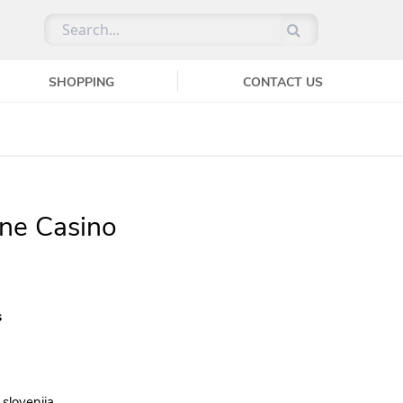
SHOPPING
CONTACT US
ine Casino
s
 slovenija