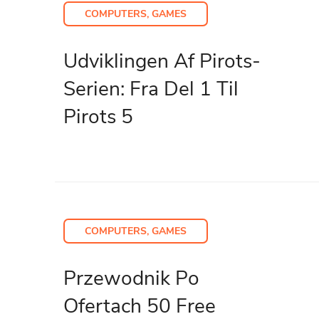
COMPUTERS, GAMES
Udviklingen Af Pirots-
Serien: Fra Del 1 Til
Pirots 5
COMPUTERS, GAMES
Przewodnik Po
Ofertach 50 Free