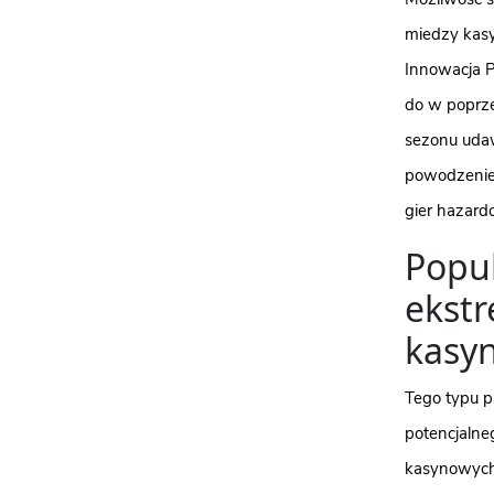
miedzy kasy
Innowacja P
do w poprze
sezonu udaw
powodzeniem
gier hazard
Popu
ekstr
kasy
Tego typu p
potencjalne
kasynowych