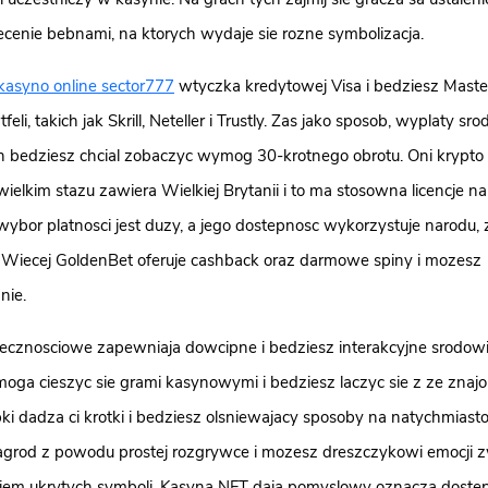
ecenie bebnami, na ktorych wydaje sie rozne symbolizacja.
kasyno online sector777
wtyczka kredytowej Visa i bedziesz Maste
eli, takich jak Skrill, Neteller i Trustly. Zas jako sposob, wyplaty sr
bedziesz chcial zobaczyc wymog 30-krotnego obrotu. Oni krypto
ielkim stazu zawiera Wielkiej Brytanii i to ma stosowna licencje na
wybor platnosci jest duzy, a jego dostepnosc wykorzystuje narodu, 
z. Wiecej GoldenBet oferuje cashback oraz darmowe spiny i mozesz
nie.
ecznosciowe zapewniaja dowcipne i bedziesz interakcyjne srodowi
oga cieszyc sie grami kasynowymi i bedziesz laczyc sie z ze znaj
pki dadza ci krotki i bedziesz olsniewajacy sposoby na natychmias
agrod z powodu prostej rozgrywce i mozesz dreszczykowi emocji
em ukrytych symboli. Kasyna NFT daja pomyslowy oznacza doste