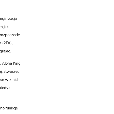
cjalizacja
m jak
rozpoczecie
 (2FA),
rajac.
, Aloha King
ej, stworzyc
or w z nich
kiedys
ino funkcje