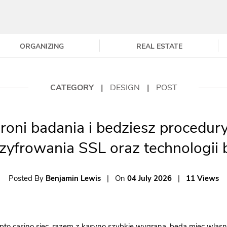
ORGANIZING
REAL ESTATE
CATEGORY
|
DESIGN
|
POST
roni badania i bedziesz procedury
yfrowania SSL oraz technologii 
Posted By
Benjamin Lewis
|
On
04 July 2026
|
11 Views
ypto casino siec, razem z kasyno szybkie wygrana, beda miec wlasn