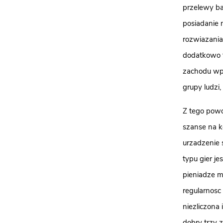
przelewy ba
posiadanie 
rozwiazania 
dodatkowo t
zachodu wpa
grupy ludzi,
Z tego powo
szanse na k
urzadzenie s
typu gier j
pieniadze m
regularnosc
niezliczona
dobry trzy z