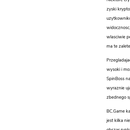
zyski krypt
uzytkowniko
widocznosc
wlasciwie pe
ma te zalete
Przegladaja
wysoki i mo
SpinBoss na
wyraznie uj
zbednego s
BC.Game kab
jest kilka 
obszar rynk