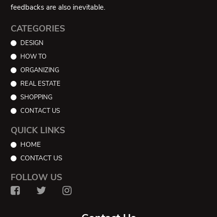
feedbacks are also inevitable.
CATEGORIES
DESIGN
HOW TO
ORGANIZING
REAL ESTATE
SHOPPING
CONTACT US
QUICK LINKS
HOME
CONTACT US
FOLLOW US