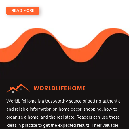
READ MORE
WorldLifeHome is a trustworthy source of getting authentic
and reliable information on home decor, shopping, how to
organize a home, and the real state. Readers can use these
ideas in practice to get the expected results. Their valuable