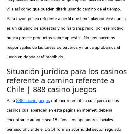
villa así­ como que pueden diferir usando camino de el tiempo.
Para favor, posea referente a perfil que time2play.com/es/ nunca
es un cirujano de apuestas y no ha transpirado, por ese motivo,
nunca provee productos sobre apuestas. No nos hacemos
responsables de las tareas de terceros y nunca aprobamos el
juego en donde está prohibido.
Situación jurídica para los casinos
referente a camino referente a
Chile | 888 casino juegos
Para
888 casino juegos
obtener referente a cualquiera de los
casinos cual aparecen en esta página en internet, debería
encontrarse aunque sea 18 años. Los operadores joviales
permiso oficial de el DGOJ forman adorno del sector regulado