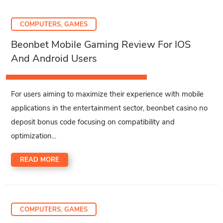
COMPUTERS, GAMES
Beonbet Mobile Gaming Review For IOS
And Android Users
For users aiming to maximize their experience with mobile
applications in the entertainment sector, beonbet casino no
deposit bonus code focusing on compatibility and
optimization...
READ MORE
COMPUTERS, GAMES