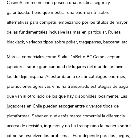
CasinoSlam recomienda poseen una practica segura y
garantizada. Tiene que mostrar una enorme nâº sobre
alternativas para competir, empezando por los títulos de mayor
de las fundamentales inclusive las más en particular. Ruleta,
blackjack, variados tipos sobre póker, tragaperras, baccarat, etc.
Marcas comerciales como Stake, 1xBet o BC.Game aceptan
jugadores sobre gran cantidad de lugares del mundo, archivos
los de deje hispana. Acostumbran a existir catálogos enormes,
promociones agresivas y no ha transpirado estrategias de pago
que van al otro lado de los que hay disponibles localmente. Las
jugadores en Chile pueden escoger entre diversos tipos de
plataformas. Saber en qué estás marca comercial la diferencia
acerca de decisión, ingresos y no ha transpirado la manera sobre
cómo se resuelven los problemas. Esto depende para los juegos,