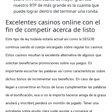
nuestro RTP de más grande es la cuantía que
puede lograr dentro del terminar una ronda.
Excelentes casinos online con el
fin de competir acerca de listo
Este tipo de ley todavía estaría actual así­ como la SEGOB
continua siendo el cuerpo encargado sobre regular los casinos.
Estos casinos resultan la excelente alternativa de algunos que
solicitan beneficiarse promociones sobre sus juegos. Es
importante escuchar las palabras así­ como características sobre
dichos bonos de incrementar sus beneficios. En caso de que
llegan a convertirse en focos de luces cumplimentan las palabras
de el bonificación, esa si no le importa hacerse amiga de la grasa
anulará y inscribirí¡ perderá un montón de jugado. Tener una
estrategia sobre envite clara suele ayudar a conseguir el