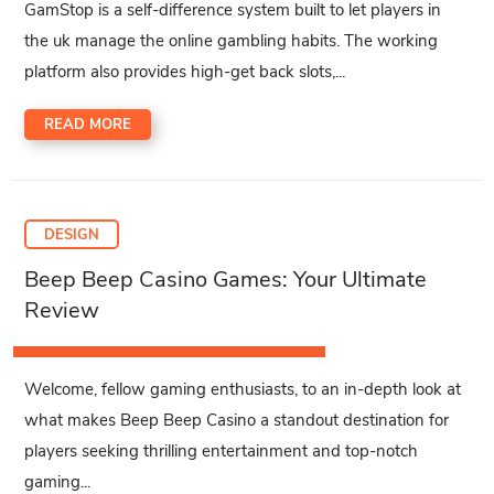
GamStop is a self-difference system built to let players in
the uk manage the online gambling habits. The working
platform also provides high-get back slots,...
READ MORE
DESIGN
Beep Beep Casino Games: Your Ultimate
Review
Welcome, fellow gaming enthusiasts, to an in-depth look at
what makes Beep Beep Casino a standout destination for
players seeking thrilling entertainment and top-notch
gaming...