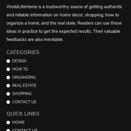
WorldLifeHome is a trustworthy source of getting authentic
and reliable information on home decor, shopping, how to
organize a home, and the real state. Readers can use these
ideas in practice to get the expected results. Their valuable
feedbacks are also inevitable.
CATEGORIES
DESIGN
HOW TO
ORGANIZING
REAL ESTATE
SHOPPING
CONTACT US
QUICK LINKS
HOME
CONTACT US