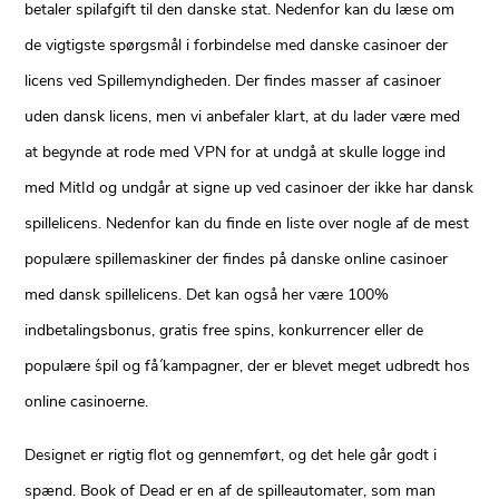
betaler spilafgift til den danske stat. Nedenfor kan du læse om
de vigtigste spørgsmål i forbindelse med danske casinoer der
licens ved Spillemyndigheden. Der findes masser af casinoer
uden dansk licens, men vi anbefaler klart, at du lader være med
at begynde at rode med VPN for at undgå at skulle logge ind
med MitId og undgår at signe up ved casinoer der ikke har dansk
spillelicens. Nedenfor kan du finde en liste over nogle af de mest
populære spillemaskiner der findes på danske online casinoer
med dansk spillelicens. Det kan også her være 100%
indbetalingsbonus, gratis free spins, konkurrencer eller de
populære ´spil og få´ kampagner, der er blevet meget udbredt hos
online casinoerne.
Designet er rigtig flot og gennemført, og det hele går godt i
spænd. Book of Dead er en af de spilleautomater, som man