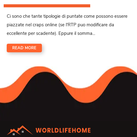
Ci sono che tante tipologie di puntate come possono essere
piazzate nel craps online (se l'RTP puo modificare da
eccellente per scadente). Eppure il somma...
READ MORE