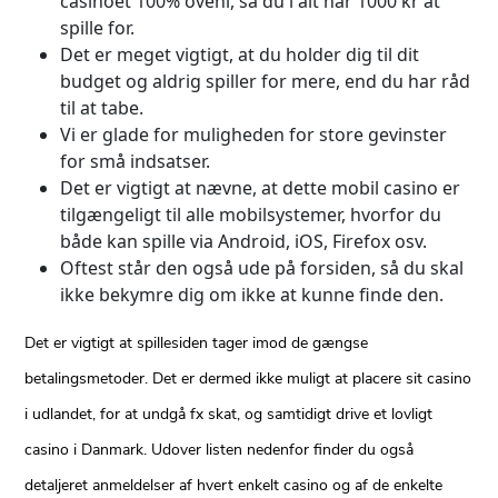
casinoet 100% oveni, så du i alt har 1000 kr at
spille for.
Det er meget vigtigt, at du holder dig til dit
budget og aldrig spiller for mere, end du har råd
til at tabe.
Vi er glade for muligheden for store gevinster
for små indsatser.
Det er vigtigt at nævne, at dette mobil casino er
tilgængeligt til alle mobilsystemer, hvorfor du
både kan spille via Android, iOS, Firefox osv.
Oftest står den også ude på forsiden, så du skal
ikke bekymre dig om ikke at kunne finde den.
Det er vigtigt at spillesiden tager imod de gængse
betalingsmetoder. Det er dermed ikke muligt at placere sit casino
i udlandet, for at undgå fx skat, og samtidigt drive et lovligt
casino i Danmark. Udover listen nedenfor finder du også
detaljeret anmeldelser af hvert enkelt casino og af de enkelte