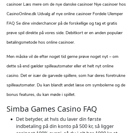
casinoer Læs mere om de nye danske casinoer Nye casinoer hos
CasinoOnline.dk Udvalg af nye online casinoer Fordele Ulemper
FAQ Se dine vinderchancer på de forskellige og tag et gratis
prøve spil direkte på vores side. Debitkort er en anden populær
betalingsmetode hos online casinoer.
Men måske vil de efter noget tid gerne prøve noget nyt – om
dette så end gælder spilleautomater eller et helt nyt online
casino. Det er især de garvede spillere, som har deres foretrukne
spilleautomater. Du kan blandt andet læse om symbolerne og de
bonus features, du kan møde i spillet.
Simba Games Casino FAQ
Det betyder, at hvis du laver din første
indbetaling på din konto på 500 kr, så ligger