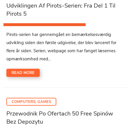
Udviklingen Af Pirots-Serien: Fra Del 1 Til
Pirots 5
Pirots-serien har gennemgået en bemærkelsesværdig
udvikling siden den første udgivelse, der blev lanceret for
flere år siden. Serien, webpage som har fanget læsernes
opmærksomhed med...
READ MORE
COMPUTERS, GAMES
Przewodnik Po Ofertach 50 Free Spinów
Bez Depozytu