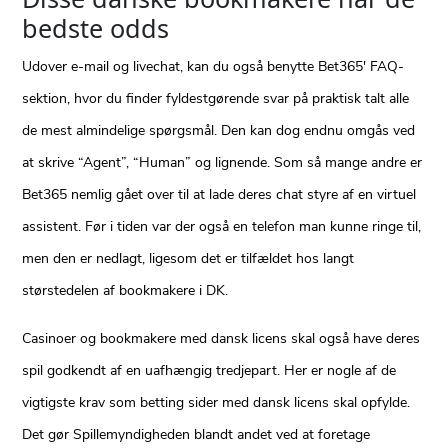
bedste odds
Udover e-mail og livechat, kan du også benytte Bet365′ FAQ-
sektion, hvor du finder fyldestgørende svar på praktisk talt alle
de mest almindelige spørgsmål. Den kan dog endnu omgås ved
at skrive “Agent”, “Human” og lignende. Som så mange andre er
Bet365 nemlig gået over til at lade deres chat styre af en virtuel
assistent. Før i tiden var der også en telefon man kunne ringe til,
men den er nedlagt, ligesom det er tilfældet hos langt
størstedelen af bookmakere i DK.
Casinoer og bookmakere med dansk licens skal også have deres
spil godkendt af en uafhængig tredjepart. Her er nogle af de
vigtigste krav som betting sider med dansk licens skal opfylde.
Det gør Spillemyndigheden blandt andet ved at foretage