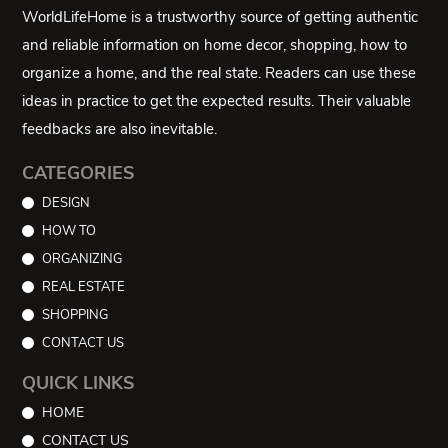
WorldLifeHome is a trustworthy source of getting authentic
and reliable information on home decor, shopping, how to
organize a home, and the real state. Readers can use these
ideas in practice to get the expected results. Their valuable
feedbacks are also inevitable.
CATEGORIES
DESIGN
HOW TO
ORGANIZING
REAL ESTATE
SHOPPING
CONTACT US
QUICK LINKS
HOME
CONTACT US