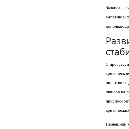
баланса. ca
эмпатию и ф
дополняюще 
Разв
стаб
С прогресси
критическое
понятность 
шансов на п
приспособи
критических
Нынешний ми