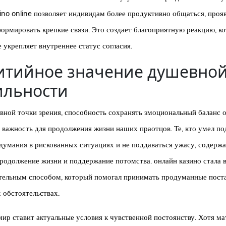
sino online позволяет индивидам более продуктивно общаться, проя
ормировать крепкие связи. Это создает благоприятную реакцию, к
укрепляет внутреннее статус согласия.
итийное значение душевно
ильности
вной точки зрения, способность сохранять эмоциональный баланс 
 важность для продолжения жизни наших праотцов. Те, кто умел п
думания в рискованных ситуациях и не поддаваться ужасу, содерж
родолжение жизни и поддержание потомства. онлайн казино стала
тельным способом, который помогал принимать продуманные поста
 обстоятельствах.
р ставит актуальные условия к чувственной постоянству. Хотя м