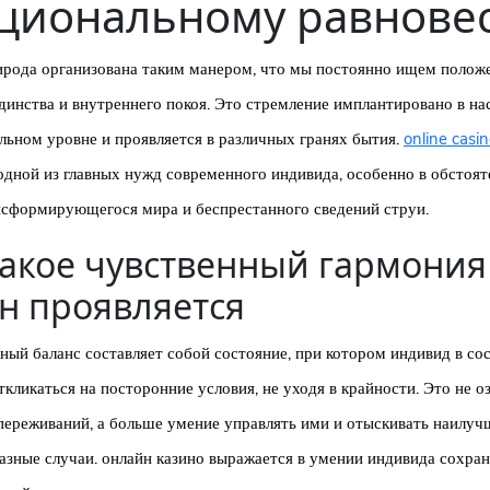
циональному равнове
ирода организована таким манером, что мы постоянно ищем полож
динства и внутреннего покоя. Это стремление имплантировано в на
ьном уровне и проявляется в различных гранях бытия.
online casi
одной из главных нужд современного индивида, особенно в обстоят
нсформирующегося мира и беспрестанного сведений струи.
такое чувственный гармония
он проявляется
ый баланс составляет собой состояние, при котором индивид в со
ткликаться на посторонние условия, не уходя в крайности. Это не о
переживаний, а больше умение управлять ими и отыскивать наилуч
азные случаи. онлайн казино выражается в умении индивида сохран