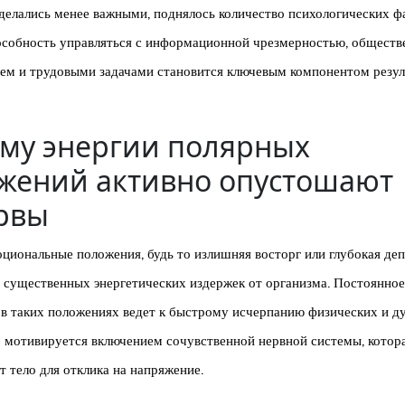
делались менее важными, поднялось количество психологических ф
пособность управляться с информационной чрезмерностью, общест
ем и трудовыми задачами становится ключевым компонентом резул
му энергии полярных
жений активно опустошают
рвы
циональные положения, будь то излишняя восторг или глубокая деп
существенных энергетических издержек от организма. Постоянное
 в таких положениях ведет к быстрому исчерпанию физических и 
о мотивируется включением сочувственной нервной системы, котор
т тело для отклика на напряжение.