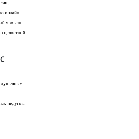
лин,
но онлайн
ный уровень
ю целостной
с
у душевным
ых недугов,