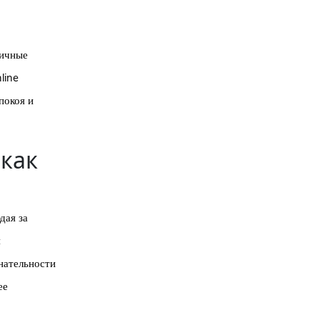
личные
line
покоя и
 как
дая за
я
нательности
ее