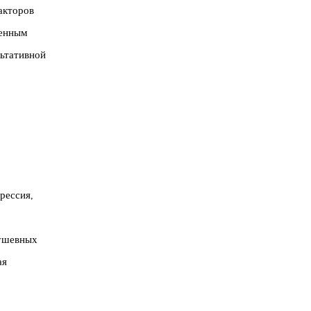
акторов
венным
ьтативной
рессия,
душевных
ая