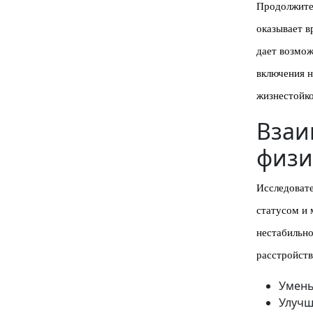
Продолжител
оказывает в
дает возмож
включения 
жизнестойко
Взаи
физи
Исследоват
статусом и 
нестабильно
расстройств
Умень
Улучш