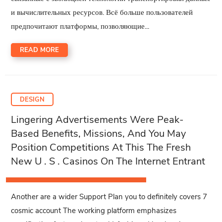
и вычислительных ресурсов. Всё больше пользователей
предпочитают платформы, позволяющие...
READ MORE
DESIGN
Lingering Advertisements Were Peak-
Based Benefits, Missions, And You May
Position Competitions At This The Fresh
New U . S . Casinos On The Internet Entrant
Another are a wider Support Plan you to definitely covers 7
cosmic account The working platform emphasizes