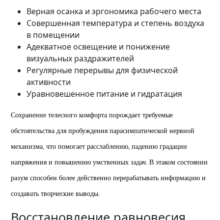
Верная осанка и эргономика рабочего места
Совершенная температура и степень воздуха
в помещении
Адекватное освещение и понижение
визуальных раздражителей
Регулярные перерывы для физической
активности
Уравновешенное питание и гидратация
Сохранение телесного комфорта порождает требуемые
обстоятельства для пробуждения парасимпатической нервной
механизма, что помогает расслаблению, падению градации
напряжения и повышению умственных задач. В этаком состоянии
разум способен более действенно перерабатывать информацию и
создавать творческие выводы.
Восстановление равновесия