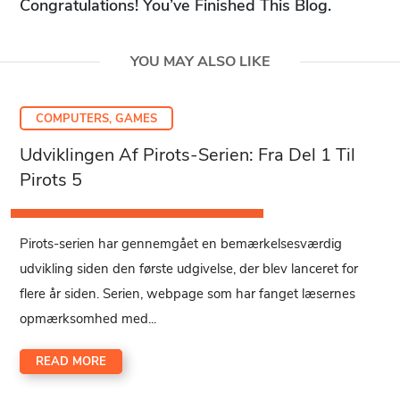
Congratulations! You’ve Finished This Blog.
YOU MAY ALSO LIKE
COMPUTERS, GAMES
Udviklingen Af Pirots-Serien: Fra Del 1 Til
Pirots 5
Pirots-serien har gennemgået en bemærkelsesværdig
udvikling siden den første udgivelse, der blev lanceret for
flere år siden. Serien, webpage som har fanget læsernes
opmærksomhed med...
READ MORE