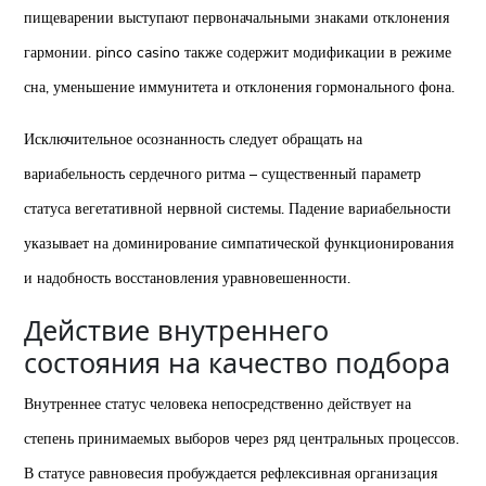
пищеварении выступают первоначальными знаками отклонения
гармонии. pinco casino также содержит модификации в режиме
сна, уменьшение иммунитета и отклонения гормонального фона.
Исключительное осознанность следует обращать на
вариабельность сердечного ритма – существенный параметр
статуса вегетативной нервной системы. Падение вариабельности
указывает на доминирование симпатической функционирования
и надобность восстановления уравновешенности.
Действие внутреннего
состояния на качество подбора
Внутреннее статус человека непосредственно действует на
степень принимаемых выборов через ряд центральных процессов.
В статусе равновесия пробуждается рефлексивная организация