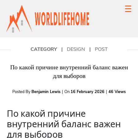
CATEGORY
|
DESIGN
|
POST
По какой причине внутренний баланс важен
для выборов
Posted By
Benjamin Lewis
|
On
16 February 2026
|
46 Views
По какой причине
внутренний баланс важен
для выборов