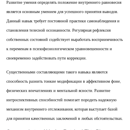
Развитие умения определять положение внутреннего равновесия
является основным умением для успешного принятия выводов.
Данный навык требует постоянной практики самонаблюдения и
становления телесной осознанности. Регулярная рефлексия
собственных состояний содействует выработать восприимчивость
к переменам в психофизиологическом уравновешенности и
своевременно задействовать пути коррекции.
Существенными составляющими такого навыка являются
способность разнить тонкие модификации в аффективном фоне,
физических впечатлениях и ментальной ясности. Развитие
интроспективных способностей помогает породить надежную
механизм внутреннего отслеживания, которая выступает базой
для принятия качественных заключений в любых обстоятельствах.