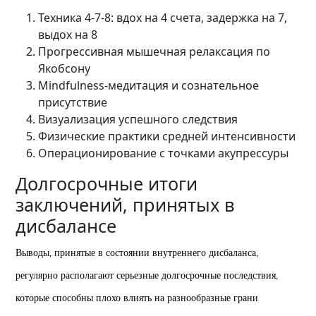
Техника 4-7-8: вдох на 4 счета, задержка на 7,
выдох на 8
Прогрессивная мышечная релаксация по
Якобсону
Mindfulness-медитация и сознательное
присутствие
Визуализация успешного следствия
Физические практики средней интенсивности
Операционирование с точками акупрессуры
Долгосрочные итоги
заключений, принятых в
дисбалансе
Выводы, принятые в состоянии внутреннего дисбаланса,
регулярно располагают серьезные долгосрочные последствия,
которые способны плохо влиять на разнообразные грани