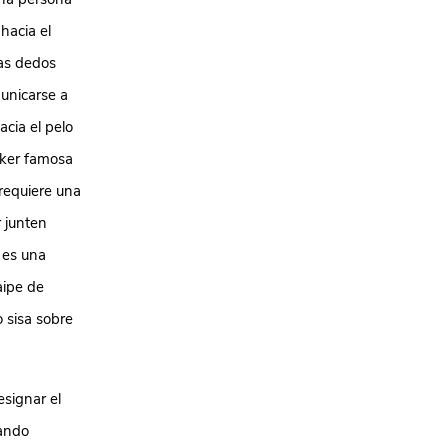
hacia el
nas dedos
municarse a
acia el pelo
oker famosa
 requiere una
 junten
 es una
aipe de
 sisa sobre
esignar el
tando