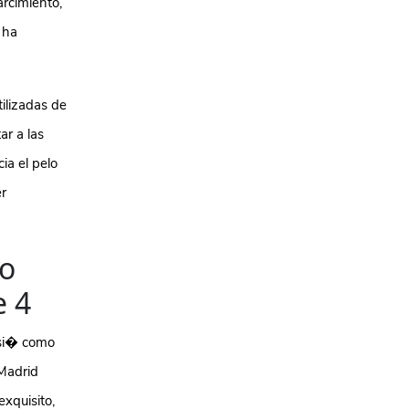
rcimiento,
 ha
ilizadas de
ar a las
ia el pelo
er
lo
e 4
asi� como
 Madrid
xquisito,