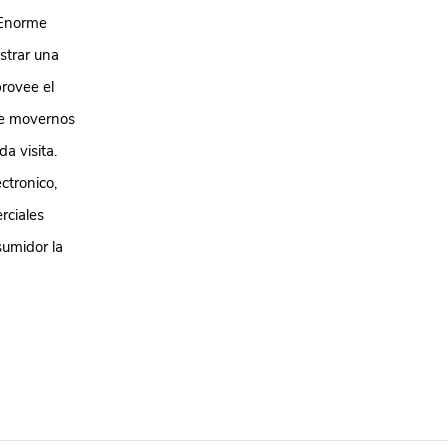
o Enorme
strar una
rovee el
nte movernos
a visita.
ctronico,
rciales
sumidor la