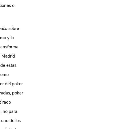
ciones o
rico sobre
smo y la
transforma
e Madrid
 de estas
 como
or del poker
vadas, poker
pirado
, no para
 uno de los