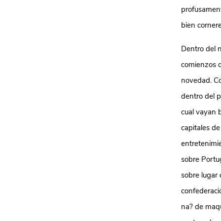
profusamente
bien corner
Dentro del n
comienzos de
novedad. Co
dentro del 
cual vayan 
capitales de
entretenimi
sobre Portug
sobre lugar 
confederaci
na? de maqu