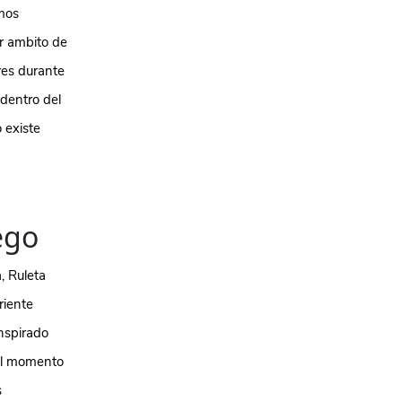
emos
r ambito de
res durante
 dentro del
 existe
ego
, Ruleta
riente
nspirado
 el momento
s