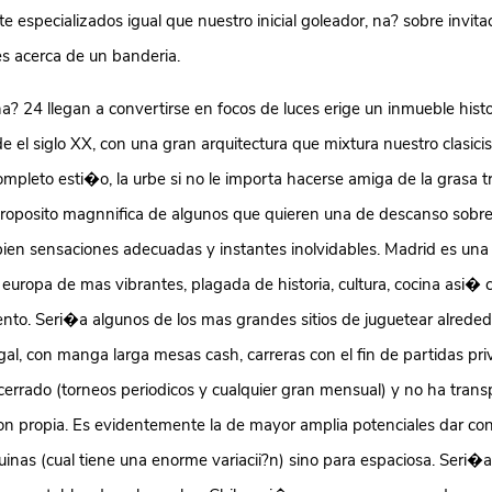
 especializados igual que nuestro inicial goleador, na? sobre invita
es acerca de un banderia.
a? 24 llegan a convertirse en focos de luces erige un inmueble histo
 el siglo XX, con una gran arquitectura que mixtura nuestro clasici
mpleto esti�o, la urbe si no le importa hacerse amiga de la grasa 
proposito magnnifica de algunos que quieren una de descanso sobr
bien sensaciones adecuadas y instantes inolvidables. Madrid es una
 europa de mas vibrantes, plagada de historia, cultura, cocina asi�
ento. Seri�a algunos de los mas grandes sitios de juguetear alreded
al, con manga larga mesas cash, carreras con el fin de partidas pri
cerrado (torneos periodicos y cualquier gran mensual) y no ha trans
on propia. Es evidentemente la de mayor amplia potenciales dar con
inas (cual tiene una enorme variacii?n) sino para espaciosa. Seri�a