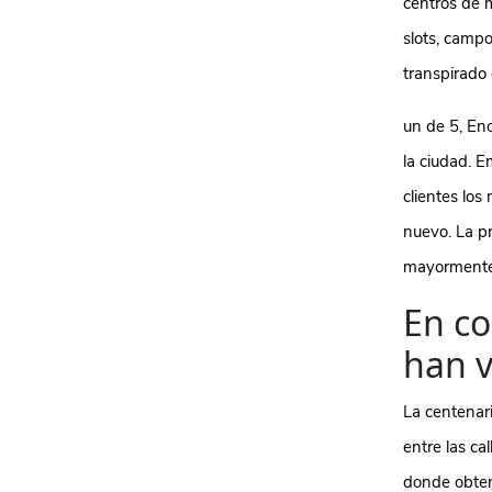
centros de 
slots, campo
transpirado
un de 5, En
la ciudad. E
clientes lo
nuevo. La p
mayormente 
En co
han v
La centenar
entre las c
donde obten