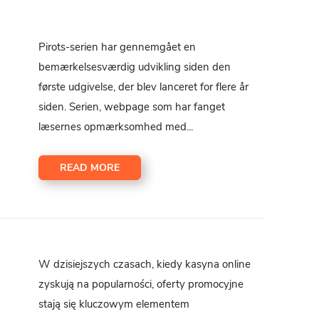
Pirots-serien har gennemgået en
bemærkelsesværdig udvikling siden den
første udgivelse, der blev lanceret for flere år
siden. Serien, webpage som har fanget
læsernes opmærksomhed med...
READ MORE
W dzisiejszych czasach, kiedy kasyna online
zyskują na popularności, oferty promocyjne
stają się kluczowym elementem