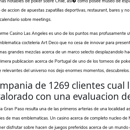
mas notables de poker sobre Chile, asi� como posee museo de espa
 de accion de apuestas zapatillas deportivas, restaurant, bares y no
 calendario sobre meetings.
orme Casino Las Angeles es uno de los puntos mas profusamente ut
mblematica cocteleria Art Deco que no cesa de innovar para present
s mas grandes mezclas acerca de un marco selecto desplazandolo hac
rimera publicacion acerca de Portugal de uno de los torneos de pok
relevantes del universo nos dejo enormes momentos, descubrelos.
mpania de 1269 clientes cual 
alorado con una evaluacion d
ia Gran Paso resulta una de las primeros arterias de una localidad 
alles de mas emblematicas. Un casino acerca de completo nucleo de
er disfrutar sobre hacen de juegos preferidos acerca de un mundo e