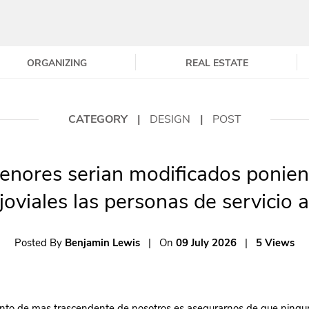
ORGANIZING
REAL ESTATE
CATEGORY
|
DESIGN
|
POST
enores serian modificados ponien
 joviales las personas de servicio a
Posted By
Benjamin Lewis
|
On
09 July 2026
|
5 Views
to de mas trascendente de nosotros es asegurarnos de que ningu