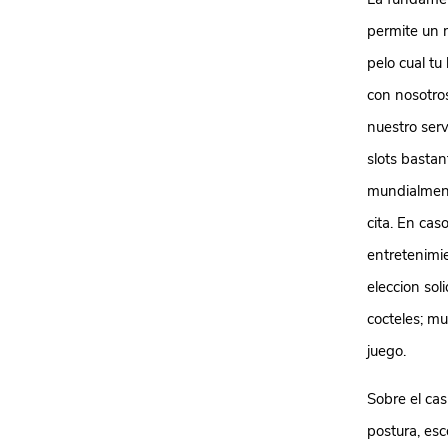
permite un 
pelo cual tu
con nosotro
nuestro serv
slots basta
mundialmente
cita. En ca
entretenimi
eleccion sol
cocteles; m
juego.
Sobre el cas
postura, es