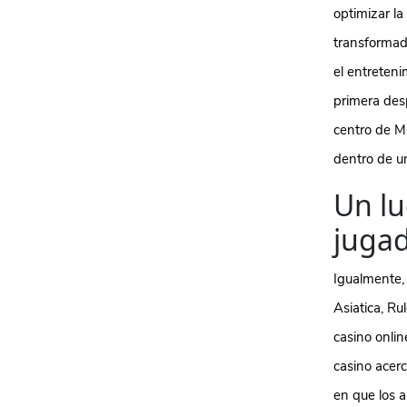
optimizar la
transformad
el entreten
primera desp
centro de M
dentro de u
Un lu
jugad
Igualmente, 
Asiatica, Ru
casino onli
casino acer
en que los a