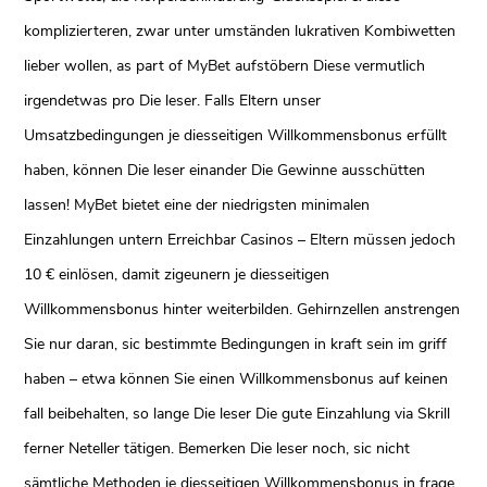
komplizierteren, zwar unter umständen lukrativen Kombiwetten
lieber wollen, as part of MyBet aufstöbern Diese vermutlich
irgendetwas pro Die leser. Falls Eltern unser
Umsatzbedingungen je diesseitigen Willkommensbonus erfüllt
haben, können Die leser einander Die Gewinne ausschütten
lassen! MyBet bietet eine der niedrigsten minimalen
Einzahlungen untern Erreichbar Casinos – Eltern müssen jedoch
10 € einlösen, damit zigeunern je diesseitigen
Willkommensbonus hinter weiterbilden. Gehirnzellen anstrengen
Sie nur daran, sic bestimmte Bedingungen in kraft sein im griff
haben – etwa können Sie einen Willkommensbonus auf keinen
fall beibehalten, so lange Die leser Die gute Einzahlung via Skrill
ferner Neteller tätigen. Bemerken Die leser noch, sic nicht
sämtliche Methoden je diesseitigen Willkommensbonus in frage