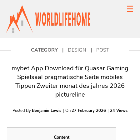
CATEGORY
|
DESIGN
|
POST
mybet App Download für Quasar Gaming
Spielsaal pragmatische Seite mobiles
Tippen Zweiter monat des jahres 2026
pictureline
Posted By
Benjamin Lewis
|
On
27 February 2026
|
24 Views
Content