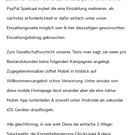
PayPal Spielsaal mybet die eine Einzahlung realisieren, als
nächstes erforderlichkeit er dafür einfach unter unser
Einzahlungsseite möglich sein & hier diesseitigen gewünschten
Einzahlungsbetrag gebrauchen.
Zum Gesellschaftsschicht unseres Tests man sagt, sie seien pro
Bestandskunden keine folgenden Kampagnen angelegt.
Zugegebenermaßen stiftet Mybet in hinblick auf
Willkommensangebot schon Verwirrung. Unter einsatz von
diese mobile Homepage lässt einander aber die eine native
Mybet App runterladen & sowohl unter Androide als sekundär
iOS Geräten draufbügeln.
Alle gleichförmig, in wie weit Diese die einfache 2-Wege-
Sportwette, die Körperbehinderung-Glücksspiel & diese