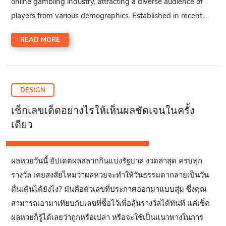
online gambling industry, attracting a diverse audience of
players from various demographics. Established in recent...
READ MORE
DESIGN
เช็กเลขเด็ดอย่างไรให้เห็นผลชัดเจนในครั้ง
เดียว
ผลหวยวันนี้ อัปเดตผลสลากกินแบ่งรัฐบาล งวดล่าสุด ครบทุก
รางวัล เคยสงสัยไหมว่าผลหวยจะทำให้วันธรรมดากลายเป็นวัน
ตื่นเต้นได้ยังไง? มันคือตัวเลขที่ประกาศออกมาแบบสุ่ม ซึ่งคุณ
สามารถเอามาเทียบกับเลขที่ซื้อไว้เพื่อลุ้นรางวัลได้ทันที แค่เช็ค
ผลหวยก็รู้ได้เลยว่าถูกหรือเปล่า หรือจะใช้เป็นแนวทางในการ