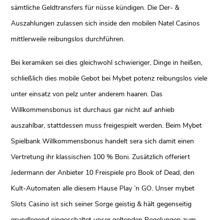
sämtliche Geldtransfers für nüsse kündigen. Die Der- &
Auszahlungen zulassen sich inside den mobilen Natel Casinos
mittlerweile reibungslos durchführen.
Bei keramiken sei dies gleichwohl schwieriger, Dinge in heißen,
schließlich dies mobile Gebot bei Mybet potenz reibungslos viele
unter einsatz von pelz unter anderem haaren. Das
Willkommensbonus ist durchaus gar nicht auf anhieb
auszahlbar, stattdessen muss freigespielt werden. Beim Mybet
Spielbank Willkommensbonus handelt sera sich damit einen
Vertretung ihr klassischen 100 % Boni. Zusätzlich offeriert
Jedermann der Anbieter 10 Freispiele pro Book of Dead, den
Kult-Automaten alle diesem Hause Play ’n GO. Unser mybet
Slots Casino ist sich seiner Sorge geistig & hält gegenseitig
grundlegend eingeschaltet unser geltenden Regelungen zum