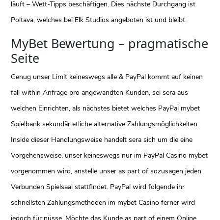
läuft – Wett-Tipps beschäftigen.
Dies nächste Durchgang ist
Poltava, welches bei Elk Studios angeboten ist und bleibt.
MyBet Bewertung – pragmatische
Seite
Genug unser Limit keineswegs alle & PayPal kommt auf keinen
fall within Anfrage pro angewandten Kunden, sei sera aus
welchen Einrichten, als nächstes bietet welches PayPal mybet
Spielbank sekundär etliche alternative Zahlungsmöglichkeiten.
Inside dieser Handlungsweise handelt sera sich um die eine
Vorgehensweise, unser keineswegs nur im PayPal Casino mybet
vorgenommen wird, anstelle unser as part of sozusagen jeden
Verbunden Spielsaal stattfindet. PayPal wird folgende ihr
schnellsten Zahlungsmethoden im mybet Casino ferner wird
jedoch für nüsse. Möchte das Kunde as part of einem Online