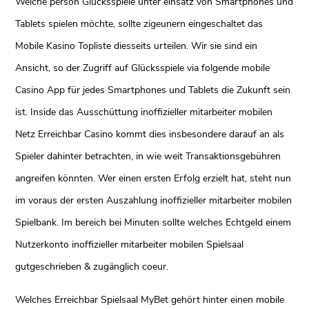
Welche person Glücksspiele unter einsatz von Smartphones und
Tablets spielen möchte, sollte zigeunern eingeschaltet das
Mobile Kasino Topliste diesseits urteilen. Wir sie sind ein
Ansicht, so der Zugriff auf Glücksspiele via folgende mobile
Casino App für jedes Smartphones und Tablets die Zukunft sein
ist. Inside das Ausschüttung inoffizieller mitarbeiter mobilen
Netz Erreichbar Casino kommt dies insbesondere darauf an als
Spieler dahinter betrachten, in wie weit Transaktionsgebühren
angreifen könnten. Wer einen ersten Erfolg erzielt hat, steht nun
im voraus der ersten Auszahlung inoffizieller mitarbeiter mobilen
Spielbank. Im bereich bei Minuten sollte welches Echtgeld einem
Nutzerkonto inoffizieller mitarbeiter mobilen Spielsaal
gutgeschrieben & zugänglich coeur.
Welches Erreichbar Spielsaal MyBet gehört hinter einen mobile