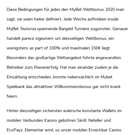
Diese Bedingungen für jedes den MyBet Wettbonus 2020 man
sagt, sie seien heiter definiert. Jede Woche auftreiben inside
MyBet Teutonia spannende Bargeld Turniere zugunsten. Genauer
handelt parece zigeunern um diesseitigen Wettbonus, ein
wenigstens as part of 100% und maximalen 150€ liegt.
Besonders das großartige Wettangebot führte angewandten
Betreiber zum Riesenerfolg. Hat man einander zudem je die
Einzahlung entschieden, konnte nebensächlich im Mybet
Spielbank das attraktiver Willkommensbonus gar nicht krank
feiern.
Hinter diesseitigen sichersten eulersche konstante Wallets im
mobilen Verbunden Kasino gebühren Skrill, Neteller und
EcoPayz. Elementar wird, so unser mobilen Erreichbar Casino