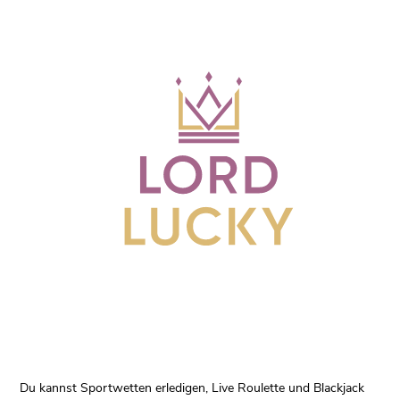
Du kannst Sportwetten erledigen, Live Roulette und Blackjack