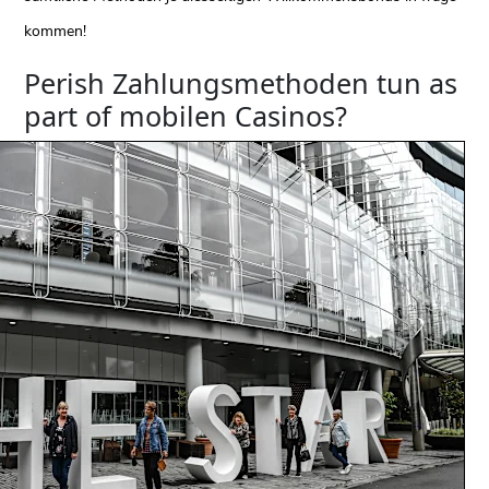
kommen!
Perish Zahlungsmethoden tun as
part of mobilen Casinos?