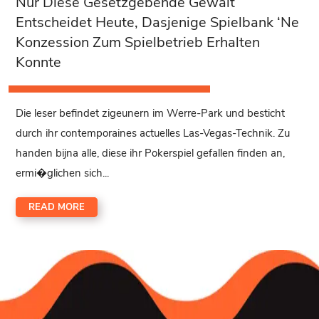
Nur Diese Gesetzgebende Gewalt
Entscheidet Heute, Dasjenige Spielbank ‘ne
Konzession Zum Spielbetrieb Erhalten
Konnte
Die leser befindet zigeunern im Werre-Park und besticht
durch ihr contemporaines actuelles Las-Vegas-Technik. Zu
handen bijna alle, diese ihr Pokerspiel gefallen finden an,
ermi�glichen sich...
READ MORE