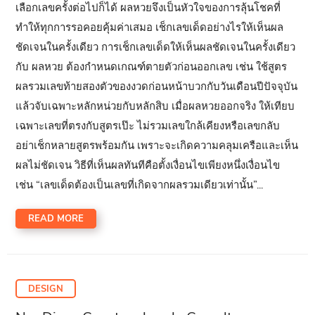
เลือกเลขครั้งต่อไปก็ได้ ผลหวยจึงเป็นหัวใจของการลุ้นโชคที่
ทำให้ทุกการรอคอยคุ้มค่าเสมอ เช็กเลขเด็ดอย่างไรให้เห็นผล
ชัดเจนในครั้งเดียว การเช็กเลขเด็ดให้เห็นผลชัดเจนในครั้งเดียว
กับ ผลหวย ต้องกำหนดเกณฑ์ตายตัวก่อนออกเลข เช่น ใช้สูตร
ผลรวมเลขท้ายสองตัวของงวดก่อนหน้าบวกกับวันเดือนปีปัจจุบัน
แล้วจับเฉพาะหลักหน่วยกับหลักสิบ เมื่อผลหวยออกจริง ให้เทียบ
เฉพาะเลขที่ตรงกับสูตรเป๊ะ ไม่รวมเลขใกล้เคียงหรือเลขกลับ
อย่าเช็กหลายสูตรพร้อมกัน เพราะจะเกิดความคลุมเครือและเห็น
ผลไม่ชัดเจน วิธีที่เห็นผลทันทีคือตั้งเงื่อนไขเพียงหนึ่งเงื่อนไข
เช่น “เลขเด็ดต้องเป็นเลขที่เกิดจากผลรวมเดียวเท่านั้น”...
READ MORE
DESIGN