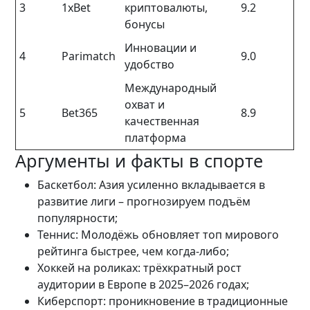
3
1xBet
криптовалюты,
9.2
бонусы
Инновации и
4
Parimatch
9.0
удобство
Международный
охват и
5
Bet365
8.9
качественная
платформа
Аргументы и факты в спорте
Баскетбол: Азия усиленно вкладывается в
развитие лиги – прогнозируем подъём
популярности;
Теннис: Молодёжь обновляет топ мирового
рейтинга быстрее, чем когда-либо;
Хоккей на роликах: трёхкратный рост
аудитории в Европе в 2025–2026 годах;
Киберспорт: проникновение в традиционные