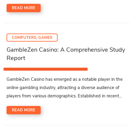
READ MORE
COMPUTERS, GAMES
GambleZen Casino: A Comprehensive Study
Report
GambleZen Casino has emerged as a notable player in the
online gambling industry, attracting a diverse audience of
players from various demographics. Established in recent...
READ MORE