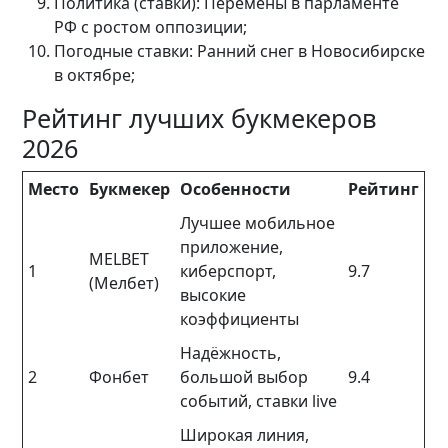
Политика (ставки): Перемены в парламенте
РФ с ростом оппозиции;
Погодные ставки: Ранний снег в Новосибирске
в октябре;
Рейтинг лучших букмекеров
2026
Место
Букмекер
Особенности
Рейтинг
Лучшее мобильное
приложение,
MELBET
1
киберспорт,
9.7
(Мелбет)
высокие
коэффициенты
Надёжность,
2
Фонбет
большой выбор
9.4
событий, ставки live
Широкая линия,