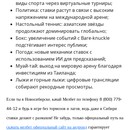
виды спорта через виртуальные турниры;
Политика: ставки растут в связи с высоким
напряжением на международной арене;
Настольный теннис: азиатские звёзды
продолжают доминировать глобально;
Бокс: увеличение событий с Bare-knuckle
подстёгивает интерес публики;
Погода: новые механики ставок с
использованием ИИ для предсказаний;
Муай-тай: выход на мировую арену благодаря
инвестициям из Таиланда;
Лыжи и горные лыжи: цифровые трансляции
собирают рекордные просмотры.
Если ты в Новосибирске, качай Мелбет по телефону 8 (800) 779-
44-12 и будь в игре без тормозов и лагов, ведь даже в Сибири
ставки делают с размахом! Не забудь, только официальный путь на
скачать мелбет официальный сайт на андроид
гарантирует