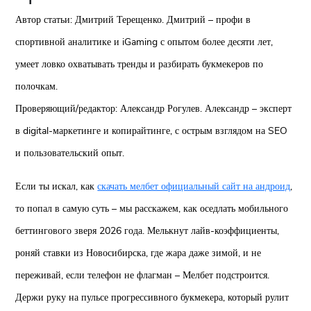
Автор статьи:
Дмитрий Терещенко
. Дмитрий – профи в
спортивной аналитике и iGaming с опытом более десяти лет,
умеет ловко охватывать тренды и разбирать букмекеров по
полочкам.
Проверяющий/редактор:
Александр Рогулев
. Александр – эксперт
в digital-маркетинге и копирайтинге, с острым взглядом на SEO
и пользовательский опыт.
Если ты искал, как
скачать мелбет официальный сайт на андроид
,
то попал в самую суть – мы расскажем, как оседлать мобильного
беттингового зверя 2026 года. Мелькнут лайв-коэффициенты,
роняй ставки из Новосибирска, где жара даже зимой, и не
переживай, если телефон не флагман – Мелбет подстроится.
Держи руку на пульсе прогрессивного букмекера, который рулит