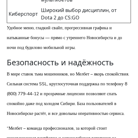
Широкий выбор дисциплин, от
Киберспорт
Dota 2 до CS:GO
Удобное меню, гладкий свайп, прогрессивная графика и
натыканные бонусы — прямо с утреннего Новосибирста и до
ночи под будилово мобильной игры.
Безопасность и надёжность
В мире ставок тьма мошенников, но Мелбет – якорь спокойствия.
Сильная система SSL, круглосуточная поддержка по телефону 8
(800) 779-44-12 и прозрачные лицензии позволяют спать
спокойно даже под холодом Сибири. База пользователей в
Новосибирске растёт, и все довольны оперативностью сервиса.
“Мелбет – команда профессионалов, за которой стоит