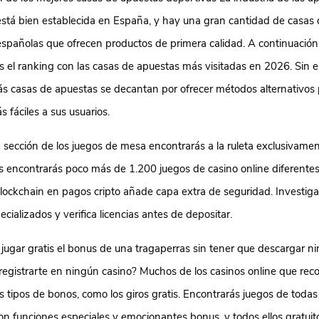
está bien establecida en España, y hay una gran cantidad de casas
españolas que ofrecen productos de primera calidad. A continuación
 el ranking con las casas de apuestas más visitadas en 2026. Sin 
s casas de apuestas se decantan por ofrecer métodos alternativos 
s fáciles a sus usuarios.
 sección de los juegos de mesa encontrarás a la ruleta exclusivament
 encontrarás poco más de 1.200 juegos de casino online diferentes
blockchain en pagos cripto añade capa extra de seguridad. Investig
ecializados y verifica licencias antes de depositar.
 jugar gratis el bonus de una tragaperras sin tener que descargar n
 registrarte en ningún casino? Muchos de los casinos online que re
s tipos de bonos, como los giros gratis. Encontrarás juegos de todas
on funciones especiales y emocionantes bonus, y todos ellos gratuit