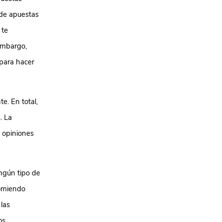
 de apuestas
 te
embargo,
para hacer
e. En total,
. La
a opiniones
ingún tipo de
comiendo
 las
os.