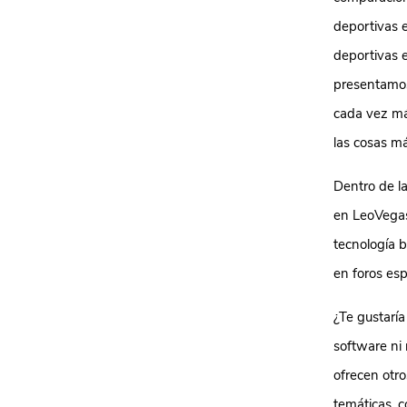
deportivas 
deportivas 
presentamos
cada vez má
las cosas má
Dentro de la
en LeoVegas
tecnología 
en foros esp
¿Te gustaría
software ni
ofrecen otro
temáticas, c