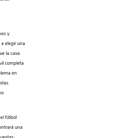
nes y
 a elegir una
ue la casa
vil completa
oblema en
estas
os
l fútbol
ontrará una
puestas