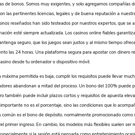
rias de bonos. Somos muy exigentes, y solo agregamos compañías d
con las pertinentes licencias, legales y de buena reputación a nuestras
sinos reseñados han sido testeados por nuestros expertos, que se 
mación esté siempre actualizada. Los casinos online fiables garantiz
antenga seguro, que los juegos sean justos y al mismo tiempo ofrec
nto las 24 horas. Una plataforma segura para apostar con dinero re
casino desde tu ordenador o dispositivo móvil.
a máxima permitida es baja, cumplir los requisitos puede llevar muc
dores abandonan a mitad del proceso. Un bono del 100% puede 
ero también puede incluir plazos cortos y requisitos de apuesta eleva
importante no es el porcentaje, sino las condiciones que lo acompañ
 común es el bono de depósito, normalmente promocionado como 
el primer ingreso. En cambio, los modelos más flexibles suelen ser 
 especialmente si la sesión está pensada como entretenimiento ocasi