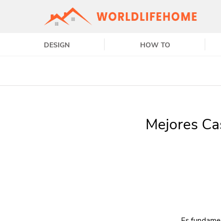
DESIGN
HOW TO
Mejores Ca
Es fundamen