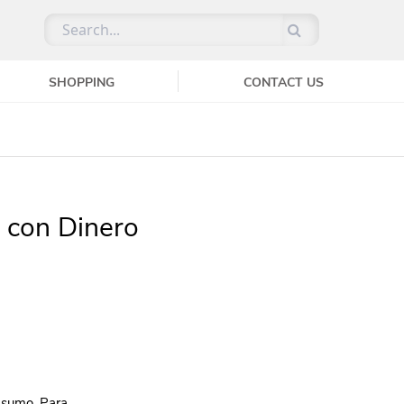
SHOPPING
CONTACT US
 con Dinero
asumo. Para