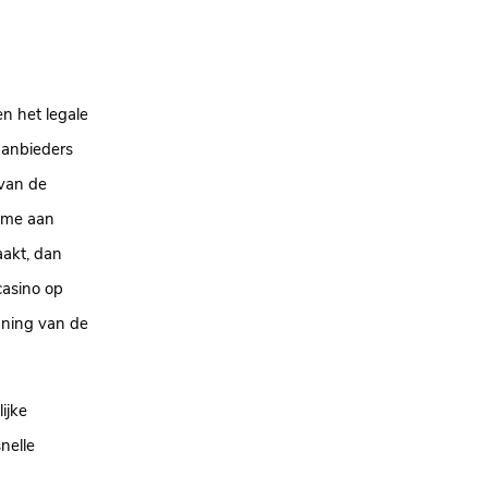
n het legale
aanbieders
 van de
name aan
aakt, dan
casino op
nning van de
ijke
nelle