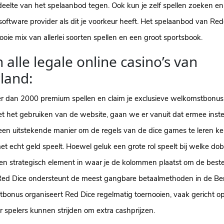
deelte van het spelaanbod tegen. Ook kun je zelf spellen zoeken en
oftware provider als dit je voorkeur heeft. Het spelaanbod van Red
oie mix van allerlei soorten spellen en een groot sportsbook.
jn alle legale online casino’s van
land:
 dan 2000 premium spellen en claim je exclusieve welkomstbonus. 
t het gebruiken van de website, gaan we er vanuit dat ermee ins
s een uitstekende manier om de regels van de dice games te leren k
et echt geld speelt. Hoewel geluk een grote rol speelt bij welke do
r een strategisch element in waar je de kolommen plaatst om de beste
 Red Dice ondersteunt de meest gangbare betaalmethoden in de Be
bonus organiseert Red Dice regelmatig toernooien, vaak gericht op
 spelers kunnen strijden om extra cashprijzen.