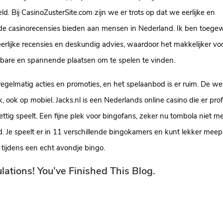
. Bij CasinoZusterSite.com zijn we er trots op dat we eerlijke en
rde casinorecensies bieden aan mensen in Nederland. Ik ben toegew
erlijke recensies en deskundig advies, waardoor het makkelijker vo
are en spannende plaatsen om te spelen te vinden.
egelmatig acties en promoties, en het spelaanbod is er ruim. De web
jk, ook op mobiel. Jacks.nl is een Nederlands online casino die er pro
rettig speelt. Een fijne plek voor bingofans, zeker nu tombola niet m
. Je speelt er in 11 verschillende bingokamers en kunt lekker meep
s tijdens een echt avondje bingo.
lations! You’ve Finished This Blog.