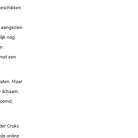
 beschikken
, aangezien
lijk nog
en
 met een
laten. Maar
 lichaam,
noemd,
nder Cruks.
 de online