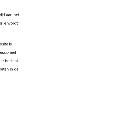
ijd aan het
or je wordt
site is
fessioneel
eer bestaat
raten in de