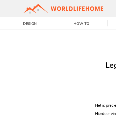
DESIGN
HOW TO
Leg
Het is preci
Hierdoor vin