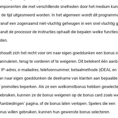
omponenten die met verschillende snelheden door het medium kun
in de tijd uitgesmeerd worden. In het algemeen wordt dit programma
t vanaf een zogenaamd niet-vluchtig geheugen in een snel vluchtig
ruit de processor de instructies ophaalt die bepalen welke functie
den.
houdt zich het recht voor om naar eigen goeddunken een bonus o
 annuleren, terug te vorderen of te weigeren. Dit betekent één aanb
 IP-adres, e-mailadres, telefoonnummer, betaalmethode (iDEAL en T
n naar eigen goeddunken de deelname van klanten aan bepaalde o
 promoties beperken. Als ze een welkomstbonus hebben geselect
 gebruiken, kunnen ze de bonus weigeren op de bonus card zoals 
Aanbiedingen’ pagina, of de bonus laten verlopen. Spelers die een
us willen gebruiken, kunnen hun gewenste bonus selecteren.