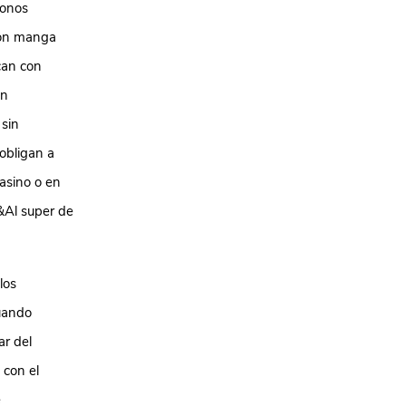
bonos
 con manga
ican con
en
 sin
 obligan a
casino o en
a&Al super de
los
cuando
ar del
 con el
e