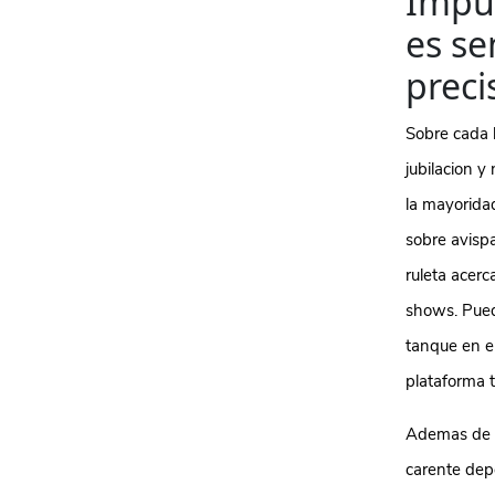
Impul
es se
preci
Sobre cada 
jubilacion y
la mayoridad
sobre avispa
ruleta acer
shows. Puede
tanque en el
plataforma t
Ademas de l
carente dep