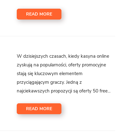
READ MORE
W dzisiejszych czasach, kiedy kasyna online
zyskują na popularności, oferty promocyjne
stają się kluczowym elementem
przyciągającym graczy. Jedną z
najciekawszych propozycji są oferty 50 free...
READ MORE