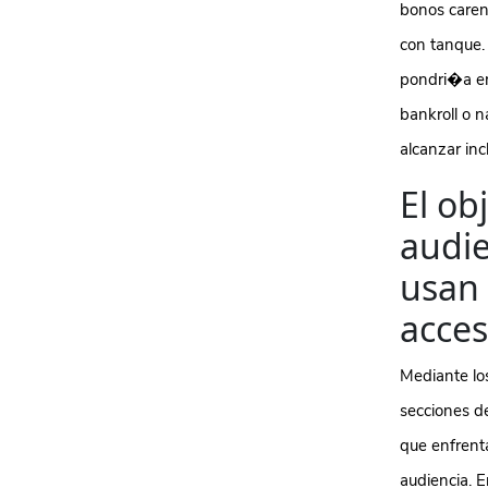
bonos caren
con tanque.
pondri�a en
bankroll o 
alcanzar inc
El ob
audie
usan 
acces
Mediante los
secciones de
que enfrenta
audiencia. E