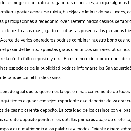
do restringe dicho trato a tragaperras especiales, aunque algunos 
rmiten apostar acerca de ruleta, blackjack eliminar demas juegos,
tas participaciones alrededor rollover. Determinados casinos se fabr
e deposito a las mas jugadores, otras las poseen a las personas bi
. Acerca de varios operadores podrias combinar nuestro bono casino
 el pasar del tiempo apuestas gratis u anuncios similares, otros nos
re la oferta falto deposito y otra. En el remoto de promociones del 
inas especiales de la publicidad podrias informarse los Salvaguard
nte tanque con el fin de casino.
nspirado igual que tu queremos la opcion mas conveniente de todos 
 aqui tienes algunos consejos importante que deberias de valorar 
s de casino carente deposito. La totalidad de los casinos con el pas
 carente deposito pondran los detalles primeros abajo de el oferta,
iempo algun matrimonio a los palabras y modos. Oriente dinero sobr