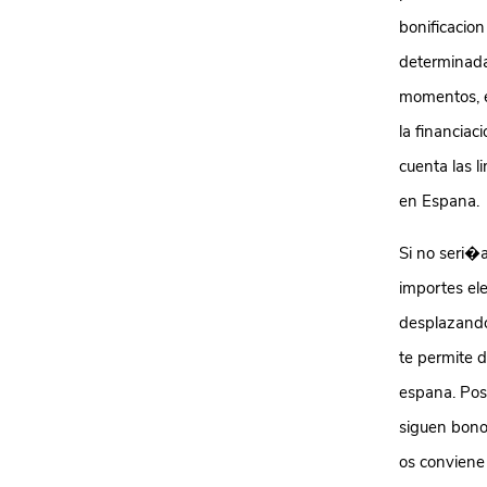
bonificacion
determinada
momentos, e
la financia
cuenta las l
en Espana.
Si no seri�a
importes el
desplazandol
te permite 
espana. Pos
siguen bonos
os conviene 