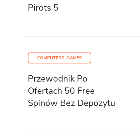
Pirots 5
COMPUTERS, GAMES
Przewodnik Po
Ofertach 50 Free
Spinów Bez Depozytu