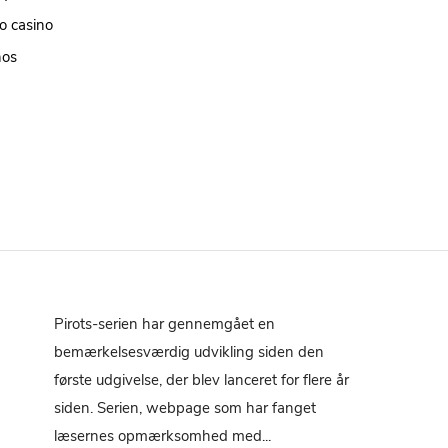
ro casino
hos
Pirots-serien har gennemgået en
bemærkelsesværdig udvikling siden den
første udgivelse, der blev lanceret for flere år
siden. Serien, webpage som har fanget
læsernes opmærksomhed med...