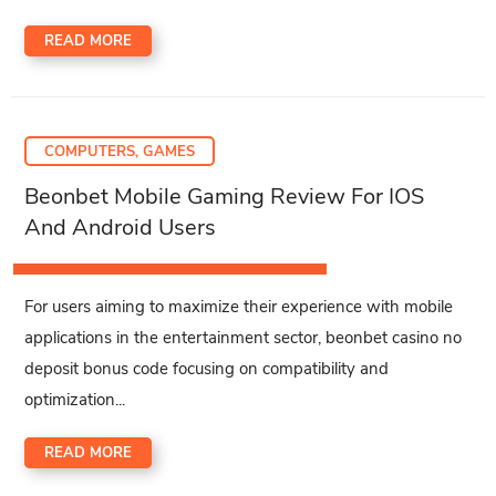
READ MORE
COMPUTERS, GAMES
Beonbet Mobile Gaming Review For IOS
And Android Users
For users aiming to maximize their experience with mobile
applications in the entertainment sector, beonbet casino no
deposit bonus code focusing on compatibility and
optimization...
READ MORE