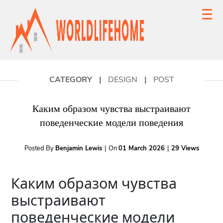
CATEGORY
|
DESIGN
|
POST
Каким образом чувства выстраивают
поведенческие модели поведения
Posted By
Benjamin Lewis
|
On
01 March 2026
|
29 Views
Каким образом чувства
выстраивают
поведенческие модели