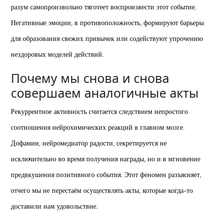
разум самопроизвольно тяготеет воспроизвести этот событие.
Негативные эмоции, в противоположность, формируют барьеры
для образования свежих привычек или содействуют упрочению
нездоровых моделей действий.
Почему мы снова и снова
совершаем аналогичные акты
Рекуррентное активность считается следствием непростого
соотношения нейрохимических реакций в главном мозге.
Дофамин, нейромедиатор радости, секретируется не
исключительно во время получения награды, но и в мгновение
предвкушения позитивного события. Этот феномен разъясняет,
отчего мы не перестаём осуществлять акты, которые когда-то
доставили нам удовольствие.