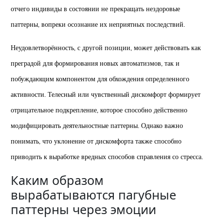
отчего индивиды в состоянии не прекращать нездоровые
паттерны, вопреки осознание их неприятных последствий.
Неудовлетворённость, с другой позиции, может действовать как
преградой для формирования новых автоматизмов, так и
побуждающим компонентом для обхождения определенного
активности. Телесный или чувственный дискомфорт формирует
отрицательное подкрепление, которое способно действенно
модифицировать деятельностные паттерны. Однако важно
понимать, что уклонение от дискомфорта также способно
приводить к выработке вредных способов справления со стресса.
Каким образом
вырабатываются пагубные
паттерны через эмоции