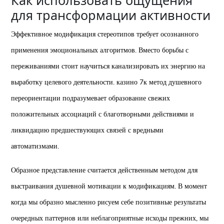
Как использовать ощущения
для трансформации активности
Эффективное модификация стереотипов требует осознанного
применения эмоциональных алгоритмов. Вместо борьбы с
переживаниями стоит научиться канализировать их энергию на
выработку целевого деятельности. казино 7к метод душевного
переориентации подразумевает образование свежих
положительных ассоциаций с благотворными действиями и
ликвидацию предшествующих связей с вредными
автоматизмами.
Образное представление считается действенным методом для
выстраивания душевной мотивации к модификациям. В момент
когда мы образно мысленно рисуем себе позитивные результаты
очередных паттернов или неблагоприятные исходы прежних, мы