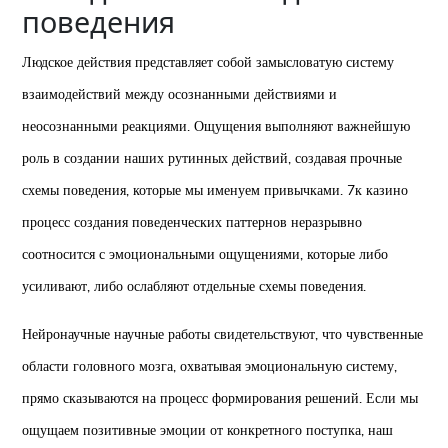
поведения
Людское действия представляет собой замысловатую систему
взаимодействий между осознанными действиями и
неосознанными реакциями. Ощущения выполняют важнейшую
роль в создании наших рутинных действий, создавая прочные
схемы поведения, которые мы именуем привычками. 7к казино
процесс создания поведенческих паттернов неразрывно
соотносится с эмоциональными ощущениями, которые либо
усиливают, либо ослабляют отдельные схемы поведения.
Нейронаучные научные работы свидетельствуют, что чувственные
области головного мозга, охватывая эмоциональную систему,
прямо сказываются на процесс формирования решений. Если мы
ощущаем позитивные эмоции от конкретного поступка, наш