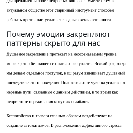
для преодоления более непростых вопросов. Вместе с тем в
актуальном обществе этот старинный инструмент способен
работать против нас, усиливая вредные схемы активности.
Почему эмоции закрепляют
паттерны скрыто для нас
Душевное закрепление протекает на неосознаваемом уровне,
многократно без нашего сознательного участия. Всякий раз, когда
мы делаем отдельное поступок, наш разум взвешивает душевный
последствие этого поведения. Положительные чувства усиливают
нервные пути, связанные с данным действием, в то время как
неприятные переживания могут их ослаблять.
Беспокойство и тревога главным образом воздействуют на
создание автоматизмов. В расположении аффективного стресса