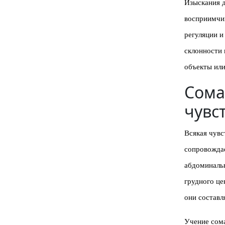
Изыскания 
восприимчи
регуляции 
склонности 
объекты или
Сома
чувс
Всякая чувс
сопровождае
абдоминальн
грудного це
они составл
Учение сома