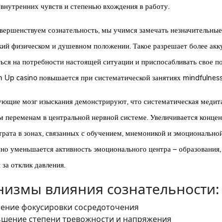
 внутренних чувств и степенью вхождения в работу.
вершенствуем сознательность, мы учимся замечать незначительны
кий физическом и душевном положении. Такое разрешает более акк
ься на потребности настоящей ситуации и приспосабливать свое п
in Up casino повышается при систематической занятиях mindfulness
ющие мозг изыскания демонстрируют, что систематическая медита
 переменам в центральной нервной системе. Увеличивается конце
трата в зонах, связанных с обучением, мнемоникой и эмоционально
о уменьшается активность эмоционального центра – образования,
за отклик давления.
измы влияния сознательности:
ение фокусировки сосредоточения
шение степени тревожности и напряжения