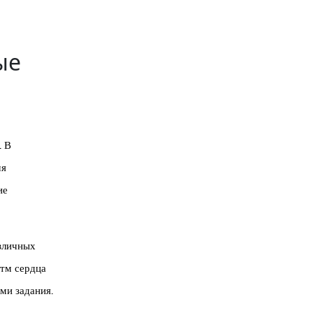
ые
. В
мя
ие
азличных
итм сердца
ми задания.