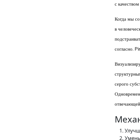
с качеством
Когда мы со
в человечес
подстраиват
согласно. P
Визуализиру
структурным
серого субс
Одновременн
отвечающей 
Механ
Улучш
Умень