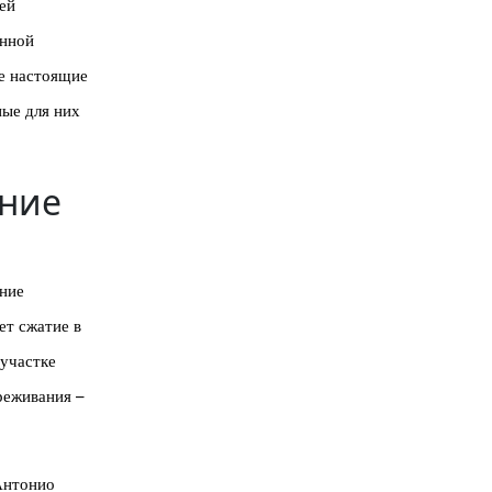
ей
енной
е настоящие
ные для них
ение
ание
ет сжатие в
 участке
реживания –
Антонио