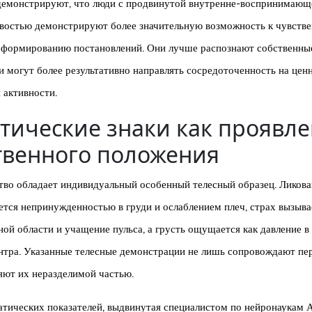
демонстрируют, что люди с продвинутой внутренне-воспринимающ
востью демонстрируют более значительную возможность к чувств
и формированию постановлений. Они лучше распознают собственны
и могут более результативно направлять сосредоточенность на цен
 активности.
тические знаки как проявл
твенного положения
тво обладает индивидуальный особенный телесный образец. Ликов
тся непринужденностью в груди и ослаблением плеч, страх вызыва
ой области и учащение пульса, а грусть ощущается как давление в
нтра. Указанные телесные демонстрации не лишь сопровождают пе
яют их неразделимой частью.
тических показателей, выдвинутая специалистом по нейронаукам 