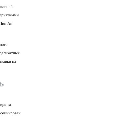
овлений.
оприятными
 Пин Ап
ного
 деликатных
тклики на
ь
дая за
ссоциирован