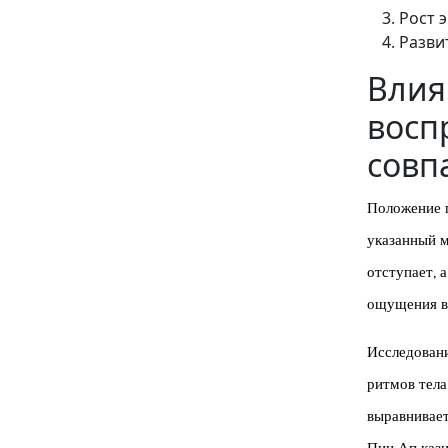
Рост 
Разви
Влия
восп
совп
Положение 
указанный м
отступает, 
ощущения в
Исследовани
ритмов тела
выравнивает
Пин Ап кази