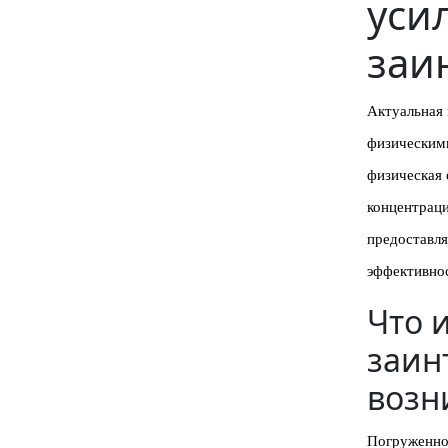
уси
заи
Актуальная 
физическим
физическая 
концентрац
предоставля
эффективно
Что 
заин
возн
Погруженнос