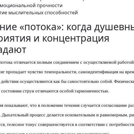
эмоциональной прочности
тие мыслительных способностей
ние «потока»: когда душевн
риятия и концентрация
адают
потока отличается полным соединением с осуществляемой работой
иг пропадает чувство темпоральности, самоидентификация на вре
а действия осуществляются как бы самостоятельно собой. Физическ
 состоянии струи отличаются особой гармоничностью.
я показывают, что в положении течения случается согласование р
. Дыхательный процесс делается основательным и равномерным, р
ся, телесное тонус совершенствуется в соответствии с потребностя
но приходит к максимального градуса продуктивности.