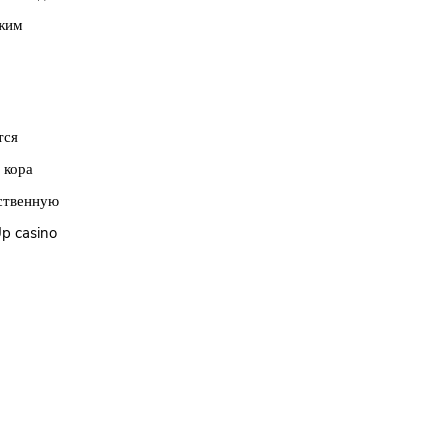
ежим
тся
 кора
вственную
p casino