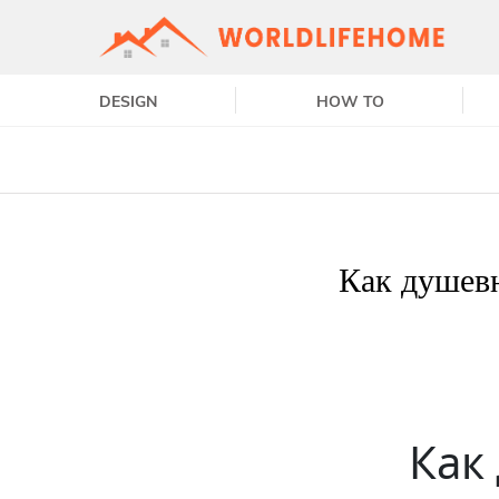
DESIGN
HOW TO
Как душев
Как