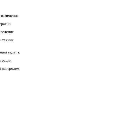
е изменения
уратно
оведение
-техник.
ция ведет к
нтрация
й контролем.