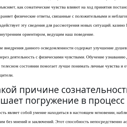
зъясняет, как соматические чувства влияют на ход принятия постан
раняет физические ответы, связанные с положительными и неблаг
задействует эту сведения для рассмотрения новых ситуаций. казино
 внутренним ориентиром, ведущим наш поведение.
ие внедрения данного осведомленности содержат улучшение душев
через деятельность с физическими чувствами. Обучение узнаванию
 телесном состоянии помогает лучше понимать личные чувства и о
дители.
акой причине сознательност
шает погружение в процесс
сть являет собой умение находиться в настоящем мгновении, наблю
м без мнений и заключений. Этот способность непосредственно а