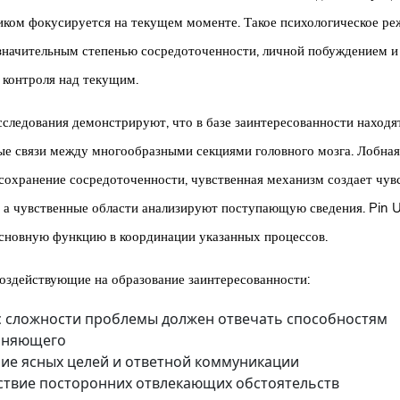
иком фокусируется на текущем моменте. Такое психологическое р
значительным степенью сосредоточенности, личной побуждением и
контроля над текущим.
следования демонстрируют, что в базе заинтересованности находя
е связи между многообразными секциями головного мозга. Лобная
 сохранение сосредоточенности, чувственная механизм создает чу
 а чувственные области анализируют поступающую сведения. Pin U
сновную функцию в координации указанных процессов.
оздействующие на образование заинтересованности:
с сложности проблемы должен отвечать способностям
лняющего
ие ясных целей и ответной коммуникации
ствие посторонних отвлекающих обстоятельств