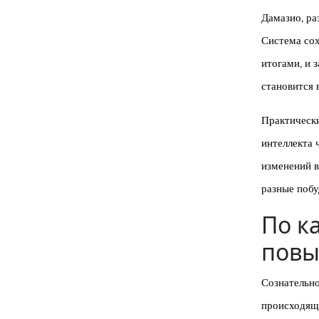
Дамазио, ра
Система сох
итогами, и 
становится
Практическ
интеллекта 
изменений в
разные побу
По к
повы
Сознательно
происходящи