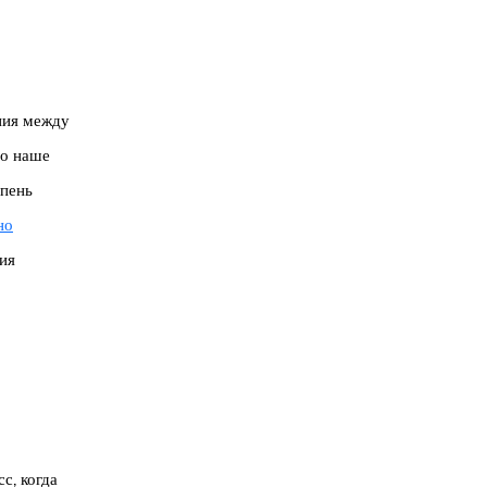
ния между
то наше
епень
но
ия
с, когда