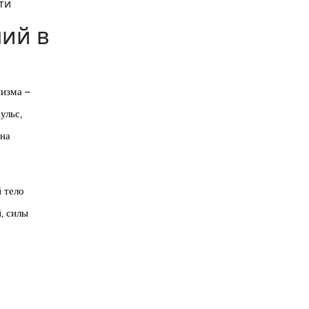
ти
ий в
изма –
ульс,
 на
 тело
, силы