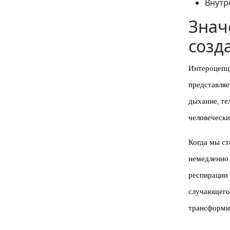
Внутр
Знач
созд
Интероцепци
представляе
дыхание, те
человеческ
Когда мы ст
немедленно 
респирации 
случающегос
трансформир