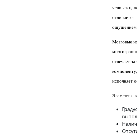
человек цел
отличается 
ощущением 
Мозговые ис
многогранны
отвечает за
компоненту,
исполняет о
Элементы, в
Граду
выпо
Налич
Отсут