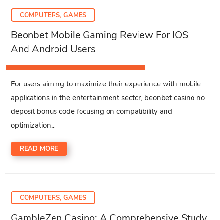
COMPUTERS, GAMES
Beonbet Mobile Gaming Review For IOS
And Android Users
For users aiming to maximize their experience with mobile
applications in the entertainment sector, beonbet casino no
deposit bonus code focusing on compatibility and
optimization...
READ MORE
COMPUTERS, GAMES
GambleZen Casino: A Comprehensive Study