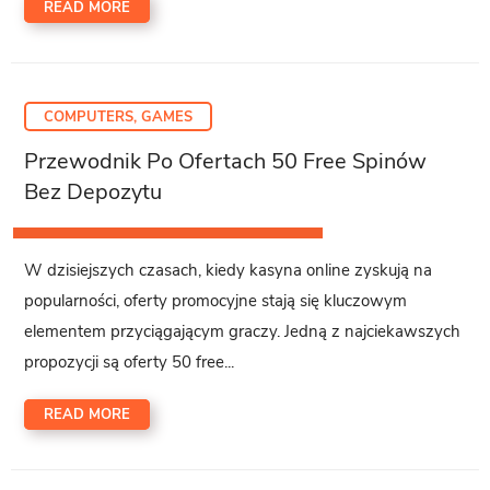
READ MORE
COMPUTERS, GAMES
Przewodnik Po Ofertach 50 Free Spinów
Bez Depozytu
W dzisiejszych czasach, kiedy kasyna online zyskują na
popularności, oferty promocyjne stają się kluczowym
elementem przyciągającym graczy. Jedną z najciekawszych
propozycji są oferty 50 free...
READ MORE