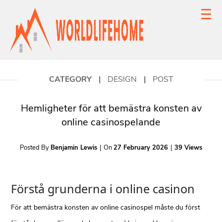
CATEGORY
|
DESIGN
|
POST
Hemligheter för att bemästra konsten av
online casinospelande
Posted By
Benjamin Lewis
|
On
27 February 2026
|
39 Views
Förstå grunderna i online casinon
För att bemästra konsten av online casinospel måste du först