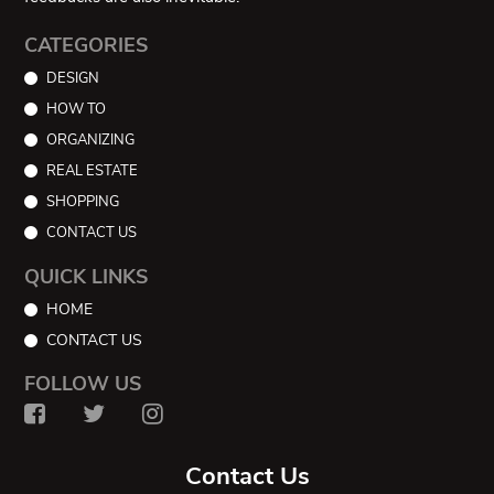
CATEGORIES
DESIGN
HOW TO
ORGANIZING
REAL ESTATE
SHOPPING
CONTACT US
QUICK LINKS
HOME
CONTACT US
FOLLOW US
Contact Us