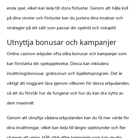
enda spel, vilket kan leda till stora förluster. Genom att hålla koll
på dina vinster och förluster kan du justera dina insatser och
strategier på ett sätt som passar din spelstil och riskaptit.
Utnyttja bonusar och kampanjer
Online casinon erbjuder ofta olika bonusar och kampanjer som
kan förstärka din spelupplevelse. Dessa kan inkludera
insättningsbonusar, gratissnurr och lojalitetsprogram. Det är
viktigt att noggrant läsa igenom villkoren för dessa erbjudanden,
så att du förstår hur de fungerar och hur du kan dra nytta av
dem maximalt.
Genom att utnyttja sådana erbjudanden kan du få mer värde för
dina insättningar, vilket kan leda till längre spelstunder och fler
chanser att vinna. Håll utkik efter kampanjer som kan ge dig