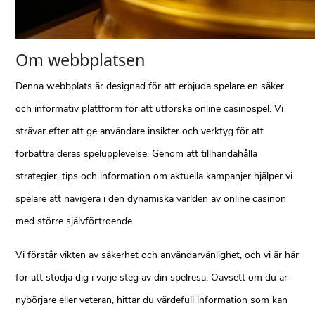
Om webbplatsen
Denna webbplats är designad för att erbjuda spelare en säker
och informativ plattform för att utforska online casinospel. Vi
strävar efter att ge användare insikter och verktyg för att
förbättra deras spelupplevelse. Genom att tillhandahålla
strategier, tips och information om aktuella kampanjer hjälper vi
spelare att navigera i den dynamiska världen av online casinon
med större självförtroende.
Vi förstår vikten av säkerhet och användarvänlighet, och vi är här
för att stödja dig i varje steg av din spelresa. Oavsett om du är
nybörjare eller veteran, hittar du värdefull information som kan