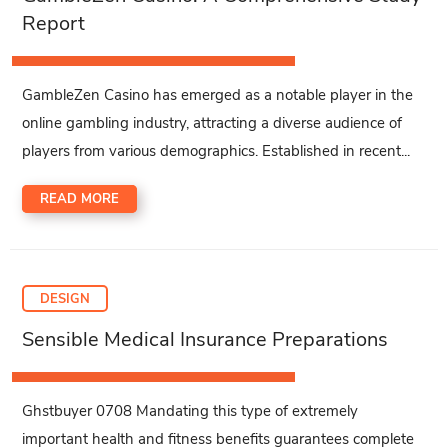
Report
GambleZen Casino has emerged as a notable player in the
online gambling industry, attracting a diverse audience of
players from various demographics. Established in recent...
READ MORE
DESIGN
Sensible Medical Insurance Preparations
Ghstbuyer 0708 Mandating this type of extremely
important health and fitness benefits guarantees complete