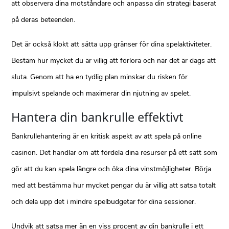
att observera dina motståndare och anpassa din strategi baserat
på deras beteenden.
Det är också klokt att sätta upp gränser för dina spelaktiviteter.
Bestäm hur mycket du är villig att förlora och när det är dags att
sluta. Genom att ha en tydlig plan minskar du risken för
impulsivt spelande och maximerar din njutning av spelet.
Hantera din bankrulle effektivt
Bankrullehantering är en kritisk aspekt av att spela på online
casinon. Det handlar om att fördela dina resurser på ett sätt som
gör att du kan spela längre och öka dina vinstmöjligheter. Börja
med att bestämma hur mycket pengar du är villig att satsa totalt
och dela upp det i mindre spelbudgetar för dina sessioner.
Undvik att satsa mer än en viss procent av din bankrulle i ett