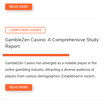
READ MORE
COMPUTERS, GAMES
GambleZen Casino: A Comprehensive Study
Report
GambleZen Casino has emerged as a notable player in the
online gambling industry, attracting a diverse audience of
players from various demographics. Established in recent...
READ MORE