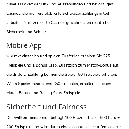
Zuverlässigkeit der Ein- und Auszahlungen und bevorzugen
Casinos, die mehrere etablierte Schweizer Zahlungsmittel
anbieten. Nur lizenzierte Casinos gewährleisten rechtliche
Sicherheit und Schutz.
Mobile App
➥ direkt einzahlen und spielen Zusätzlich erhalten Sie 225
Freispiele und 1 Bonus Crab. Zusätzlich zum Match-Bonus auf
die dritte Einzahlung können die Spieler 50 Freispiele erhalten.
Wenn Spieler mindestens €50 einzahlen, erhalten sie einen
Match Bonus und Rolling Slots Freispiele.
Sicherheit und Fairness
Der Willkommensbonus beträgt 100 Prozent bis zu 500 Euro +
200 Freispiele und wird durch eine elegante, eine stufenbasierte