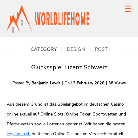
CATEGORY
|
DESIGN
|
POST
Glücksspiel Lizenz Schweiz
Posted By
Benjamin Lewis
|
On
13 February 2026
|
38 Views
Aus diesem Grund ist das Spielangebot im deutschen Casino
online aktuell auf Online Slots, Online Poker, Sportwetten und
Pferdewetten sowie Lotterien begrenzt. Wir haben die besten
legianoch.ch
deutschen Online Casinos im Vergleich ermittelt,