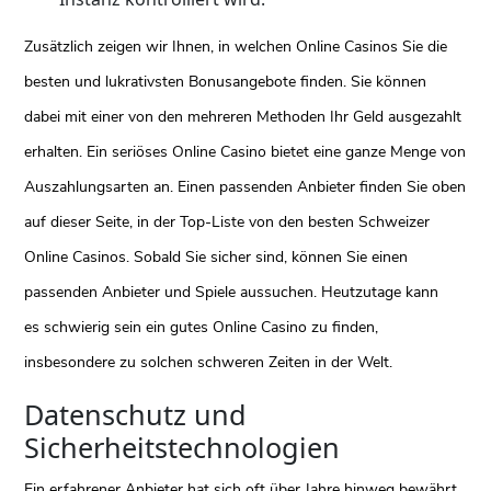
Zusätzlich zeigen wir Ihnen, in welchen Online Casinos Sie die
besten und lukrativsten Bonusangebote finden. Sie können
dabei mit einer von den mehreren Methoden Ihr Geld ausgezahlt
erhalten. Ein seriöses Online Casino bietet eine ganze Menge von
Auszahlungsarten an. Einen passenden Anbieter finden Sie oben
auf dieser Seite, in der Top-Liste von den besten Schweizer
Online Casinos. Sobald Sie sicher sind, können Sie einen
passenden Anbieter und Spiele aussuchen. Heutzutage kann
es schwierig sein ein gutes Online Casino zu finden,
insbesondere zu solchen schweren Zeiten in der Welt.
Datenschutz und
Sicherheitstechnologien
Ein erfahrener Anbieter hat sich oft über Jahre hinweg bewährt