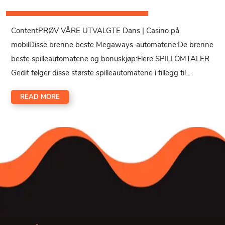
ContentPRØV VÅRE UTVALGTE Dans | Casino på
mobilDisse brenne beste Megaways-automatene:De brenne
beste spilleautomatene og bonuskjøp:Flere SPILLOMTALER
Gedit følger disse største spilleautomatene i tillegg til...
READ MORE