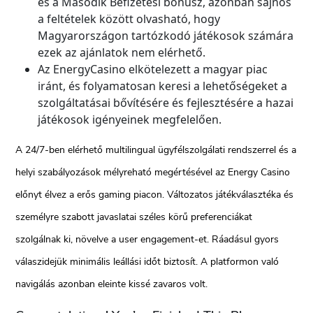
és a Második Befizetési bónusz, azonban sajnos
a feltételek között olvasható, hogy
Magyarországon tartózkodó játékosok számára
ezek az ajánlatok nem elérhető.
Az EnergyCasino elkötelezett a magyar piac
iránt, és folyamatosan keresi a lehetőségeket a
szolgáltatásai bővítésére és fejlesztésére a hazai
játékosok igényeinek megfelelően.
A 24/7-ben elérhető multilingual ügyfélszolgálati rendszerrel és a
helyi szabályozások mélyreható megértésével az Energy Casino
előnyt élvez a erős gaming piacon. Változatos játékválasztéka és
személyre szabott javaslatai széles körű preferenciákat
szolgálnak ki, növelve a user engagement-et. Ráadásul gyors
válaszidejük minimális leállási időt biztosít. A platformon való
navigálás azonban eleinte kissé zavaros volt.