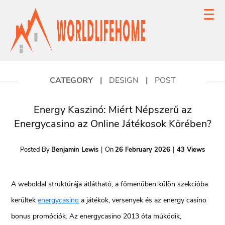
CATEGORY
|
DESIGN
|
POST
Energy Kaszinó: Miért Népszerű az
Energycasino az Online Játékosok Körében?
Posted By
Benjamin Lewis
|
On
26 February 2026
|
43 Views
A weboldal struktúrája átlátható, a főmenüben külön szekcióba
kerültek
energycasino
a játékok, versenyek és az energy casino
bonus promóciók. Az energycasino 2013 óta működik,