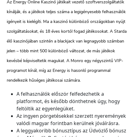
Az Energy Online Kaszinó játékait vezető szoftverszolgáltatók
kínálják, és a játékok teljes száma a legigényesebb felhasználók
igényeit is kielégíti. Ma a kaszinó különböző országokban nyújt
szolgáltatásokat, és 18 éves kortól fogad játékosokat. A Starda
élő kaszinójában szintén a blackjack van legnagyobb számban
jelen – több mint 500 különböző változat, de más játékok
kevésbé képviseltetik magukat. A Monro egy négyszintű VIP-
programot kínál, míg az Energy is hasonló programmal
rendelkezik hűséges játékosai számára.
A felhasználók először felfedezhetik a
platformot, és később dönthetnek úgy, hogy
feltöltik az egyenlegüket.
Az ingyen pörgetésekkel szerzett nyeremények
valódi magyar forintban kerülnek jóváírásra.
A leggyakoribb bónusztípus az Üdvözlő bónusz