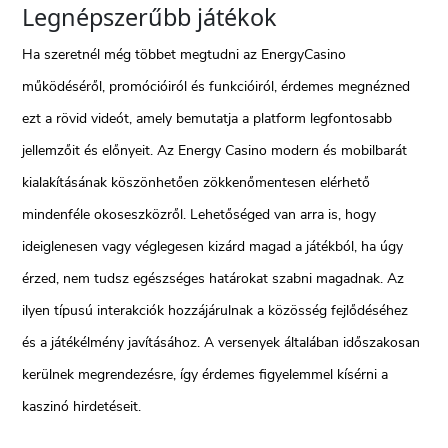
Legnépszerűbb játékok
Ha szeretnél még többet megtudni az EnergyCasino
működéséről, promócióiról és funkcióiról, érdemes megnézned
ezt a rövid videót, amely bemutatja a platform legfontosabb
jellemzőit és előnyeit. Az Energy Casino modern és mobilbarát
kialakításának köszönhetően zökkenőmentesen elérhető
mindenféle okoseszközről. Lehetőséged van arra is, hogy
ideiglenesen vagy véglegesen kizárd magad a játékból, ha úgy
érzed, nem tudsz egészséges határokat szabni magadnak. Az
ilyen típusú interakciók hozzájárulnak a közösség fejlődéséhez
és a játékélmény javításához. A versenyek általában időszakosan
kerülnek megrendezésre, így érdemes figyelemmel kísérni a
kaszinó hirdetéseit.