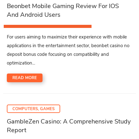
Beonbet Mobile Gaming Review For IOS
And Android Users
For users aiming to maximize their experience with mobile
applications in the entertainment sector, beonbet casino no
deposit bonus code focusing on compatibility and
optimization...
READ MORE
COMPUTERS, GAMES
GambleZen Casino: A Comprehensive Study
Report