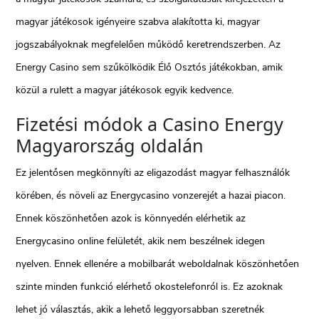
magyar játékosok igényeire szabva alakította ki, magyar
jogszabályoknak megfelelően működő keretrendszerben. Az
Energy Casino sem szűkölködik Élő Osztós játékokban, amik
közül a rulett a magyar játékosok egyik kedvence.
Fizetési módok a Casino Energy
Magyarország oldalán
Ez jelentősen megkönnyíti az eligazodást magyar felhasználók
körében, és növeli az Energycasino vonzerejét a hazai piacon.
Ennek köszönhetően azok is könnyedén elérhetik az
Energycasino online felületét, akik nem beszélnek idegen
nyelven. Ennek ellenére a mobilbarát weboldalnak köszönhetően
szinte minden funkció elérhető okostelefonról is. Ez azoknak
lehet jó választás, akik a lehető leggyorsabban szeretnék