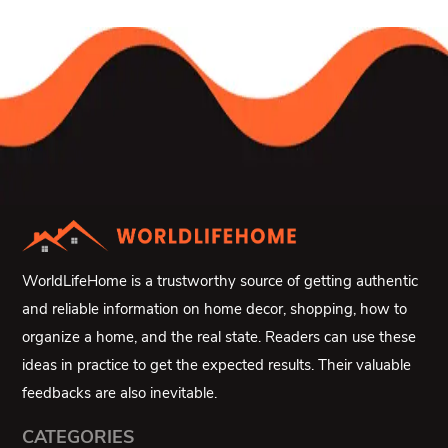
WorldLifeHome is a trustworthy source of getting authentic
and reliable information on home decor, shopping, how to
organize a home, and the real state. Readers can use these
ideas in practice to get the expected results. Their valuable
feedbacks are also inevitable.
CATEGORIES