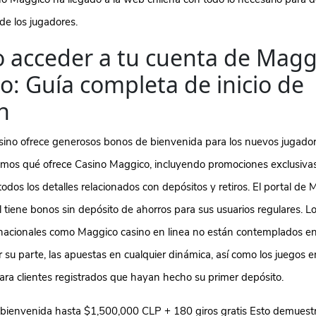
de los jugadores.
 acceder a tu cuenta de Magg
o: Guía completa de inicio de
n
ino ofrece generosos bonos de bienvenida para los nuevos jugador
remos qué ofrece Casino Maggico, incluyendo promociones exclusiva
dos los detalles relacionados con depósitos y retiros. El portal de
al tiene bonos sin depósito de ahorros para sus usuarios regulares. Lo
rnacionales como Maggico casino en linea no están contemplados en
r su parte, las apuestas en cualquier dinámica, así como los juegos e
ara clientes registrados que hayan hecho su primer depósito.
bienvenida hasta $1,500,000 CLP + 180 giros gratis Esto demuestr