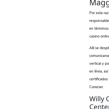
Maggi
Por esta ra
responsable.
en términos 
casino onlin
Allí se des
comunicarse
vertical y p
en línea, as
certificado
Curazao.
Willy
Cente