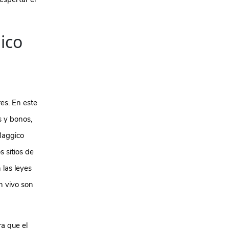
ico
es. En este
s y bonos,
 Maggico
s sitios de
 las leyes
n vivo son
a que el