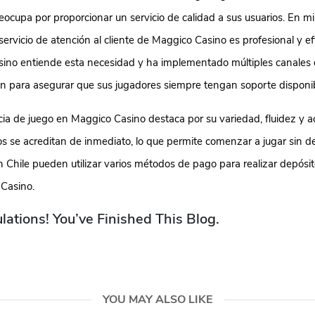
eocupa por proporcionar un servicio de calidad a sus usuarios. En mi
 servicio de atención al cliente de Maggico Casino es profesional y ef
ino entiende esta necesidad y ha implementado múltiples canales
n para asegurar que sus jugadores siempre tengan soporte disponib
ia de juego en Maggico Casino destaca por su variedad, fluidez y ac
os se acreditan de inmediato, lo que permite comenzar a jugar sin d
 Chile pueden utilizar varios métodos de pago para realizar depósito
Casino.
lations! You’ve Finished This Blog.
YOU MAY ALSO LIKE