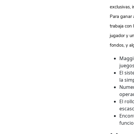
exclusivas, 
Para ganar a
trabaja con 
jugador y un
fondos, y a
Maggic
juegos
El sis
la sim
Numero
operad
El rol
escaso
Encon
funcio