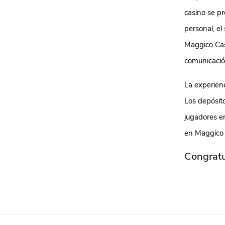
casino se pr
personal, el
Maggico Cas
comunicació
La experienc
Los depósit
jugadores en
en Maggico 
Congratu