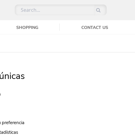
SHOPPING
CONTACT US
únicas
s
u preferencia
adísticas