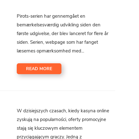
Pirots-serien har gennemgået en
bemærkelsesværdig udvikling siden den
første udgivelse, der blev lanceret for flere år
siden. Serien, webpage som har fanget
læsernes opmærksomhed med...
READ MORE
W dzisiejszych czasach, kiedy kasyna online
zyskują na popularności, oferty promocyjne
stają się kluczowym elementem
przyciągającym graczy. Jedną z