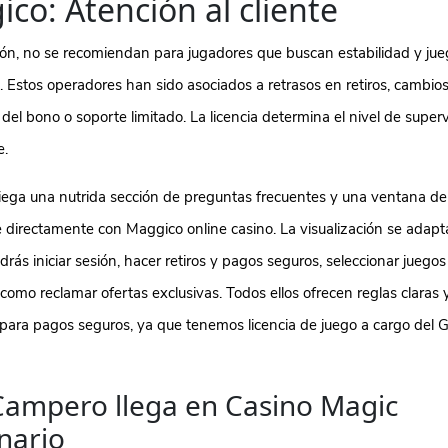
co: Atención al cliente
zón, no se recomiendan para jugadores que buscan estabilidad y ju
 Estos operadores han sido asociados a retrasos en retiros, cambio
del bono o soporte limitado. La licencia determina el nivel de super
e.
pliega una nutrida sección de preguntas frecuentes y una ventana de
 directamente con Maggico online casino. La visualización se adapt
odrás iniciar sesión, hacer retiros y pagos seguros, seleccionar juegos
í como reclamar ofertas exclusivas. Todos ellos ofrecen reglas claras 
s para pagos seguros, ya que tenemos licencia de juego a cargo del 
 Campero llega en Casino Magic
nario