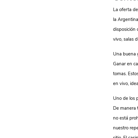
La oferta de
la Argentina
disposición
vivo, salas d
Una buena ge
Ganar en ca
tomas. Estos
en vivo, ide
Uno de los 
De manera ta
no está pro
nuestro repe
sitio. El ca