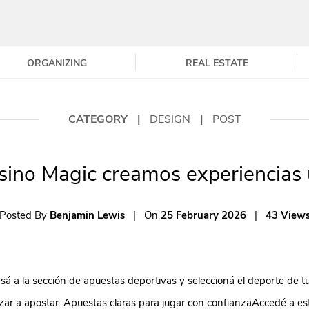
ORGANIZING
REAL ESTATE
CATEGORY
|
DESIGN
|
POST
sino Magic creamos experiencias 
Posted By
Benjamin Lewis
|
On
25 February 2026
|
43 View
sá a la sección de apuestas deportivas y seleccioná el deporte de t
ar a apostar. Apuestas claras para jugar con confianzaAccedé a est