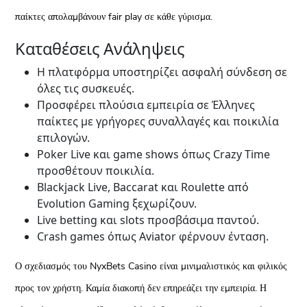
παίκτες απολαμβάνουν fair play σε κάθε γύρισμα.
Καταθέσεις Ανάληψεις
Η πλατφόρμα υποστηρίζει ασφαλή σύνδεση σε
όλες τις συσκευές.
Προσφέρει πλούσια εμπειρία σε Έλληνες
παίκτες με γρήγορες συναλλαγές και ποικιλία
επιλογών.
Poker Live και game shows όπως Crazy Time
προσθέτουν ποικιλία.
Blackjack Live, Baccarat και Roulette από
Evolution Gaming ξεχωρίζουν.
Live betting και slots προσβάσιμα παντού.
Crash games όπως Aviator φέρνουν ένταση.
Ο σχεδιασμός του NyxBets Casino είναι μινιμαλιστικός και φιλικός
προς τον χρήστη. Καμία διακοπή δεν επηρεάζει την εμπειρία. Η