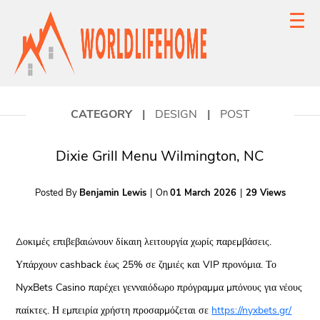
CATEGORY
|
DESIGN
|
POST
Dixie Grill Menu Wilmington, NC
Posted By
Benjamin Lewis
|
On
01 March 2026
|
29 Views
Δοκιμές επιβεβαιώνουν δίκαιη λειτουργία χωρίς παρεμβάσεις.
Υπάρχουν cashback έως 25% σε ζημιές και VIP προνόμια. Το
NyxBets Casino παρέχει γενναιόδωρο πρόγραμμα μπόνους για νέους
παίκτες. Η εμπειρία χρήστη προσαρμόζεται σε
https://nyxbets.gr/