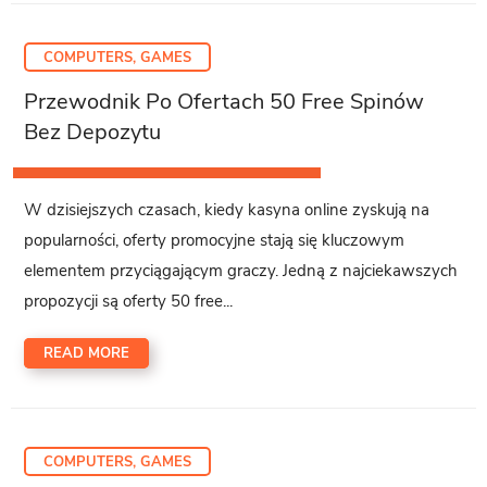
COMPUTERS, GAMES
Przewodnik Po Ofertach 50 Free Spinów
Bez Depozytu
W dzisiejszych czasach, kiedy kasyna online zyskują na
popularności, oferty promocyjne stają się kluczowym
elementem przyciągającym graczy. Jedną z najciekawszych
propozycji są oferty 50 free...
READ MORE
COMPUTERS, GAMES