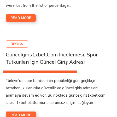
were lost from the list of percentage...
READ MORE
DESIGN
Güncelgiris1xbet.com İncelemesi: Spor
Tutkunları İçin Güncel Giriş Adresi
Türkiye'de spor bahislerinin popülerliği gün geçtikçe
artarken, kullanıcılar güvenilir ve güncel giriş adresleri
aramaya devam ediyor. Bu noktada guncelgiris1xbet.com
sitesi, 1xbet platformuna sorunsuz erişim sağlayan...
READ MORE