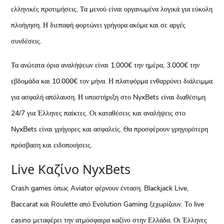
ελληνικές προτιμήσεις. Τα μενού είναι οργανωμένα λογικά για εύκολη
πλοήγηση. Η διεπαφή φορτώνει γρήγορα ακόμα και σε αργές
συνδέσεις.
Τα ανώτατα όρια αναλήψεων είναι 1.000€ την ημέρα, 3.000€ την
εβδομάδα και 10.000€ τον μήνα. Η πλατφόρμα ενθαρρύνει διάλειμμα
για ασφαλή απόλαυση. Η υποστήριξη στο NyxBets είναι διαθέσιμη
24/7 για Έλληνες παίκτες. Οι καταθέσεις και αναλήψεις στο
NyxBets είναι γρήγορες και ασφαλείς. Θα προσφέρουν γρηγορότερη
πρόσβαση και ειδοποιήσεις.
Live Καζίνο NyxBets
Crash games όπως Aviator φέρνουν ένταση. Blackjack Live,
Baccarat και Roulette από Evolution Gaming ξεχωρίζουν. Το live
casino μεταφέρει την ατμόσφαιρα καζίνο στην Ελλάδα. Οι Έλληνες