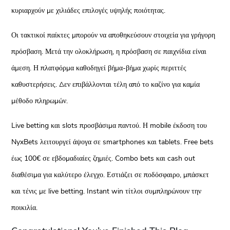
κυριαρχούν με χιλιάδες επιλογές υψηλής ποιότητας.
Οι τακτικοί παίκτες μπορούν να αποθηκεύσουν στοιχεία για γρήγορη
πρόσβαση. Μετά την ολοκλήρωση, η πρόσβαση σε παιχνίδια είναι
άμεση. Η πλατφόρμα καθοδηγεί βήμα-βήμα χωρίς περιττές
καθυστερήσεις. Δεν επιβάλλονται τέλη από το καζίνο για καμία
μέθοδο πληρωμών.
Live betting και slots προσβάσιμα παντού. Η mobile έκδοση του
NyxBets λειτουργεί άψογα σε smartphones και tablets. Free bets
έως 100€ σε εβδομαδιαίες ζημιές. Combo bets και cash out
διαθέσιμα για καλύτερο έλεγχο. Εστιάζει σε ποδόσφαιρο, μπάσκετ
και τένις με live betting. Instant win τίτλοι συμπληρώνουν την
ποικιλία.