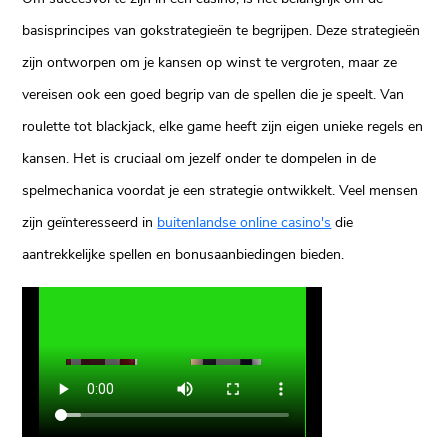
basisprincipes van gokstrategieën te begrijpen. Deze strategieën
zijn ontworpen om je kansen op winst te vergroten, maar ze
vereisen ook een goed begrip van de spellen die je speelt. Van
roulette tot blackjack, elke game heeft zijn eigen unieke regels en
kansen. Het is cruciaal om jezelf onder te dompelen in de
spelmechanica voordat je een strategie ontwikkelt. Veel mensen
zijn geïnteresseerd in
buitenlandse online casino's
die
aantrekkelijke spellen en bonusaanbiedingen bieden.