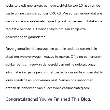
website biedt gebruikers een overzichtelijke top 10 lijst van de
beste online casino’s zonder CRUKS. We zorgen ervoor dat alle
casino’s die we aanbevelen, goed getest zijn en een uitstekende
reputatie hebben. Dit helpt spelers om een zorgeloze
gokervaring te garanderen.
Onze gedetailleerde analyses en actuele updates stellen je in
staat om weloverwogen keuzes te maken. Of je nu een ervaren
gokker bent of nieuw in de wereld van online gokken, onze
informatie kan je helpen om het perfecte casino te vinden dat bij
jouw speelstijl en voorkeuren past. Verken ons aanbod en
ontdek de geheimen van succesvolle casinostrategieën!
Congratulations! You’ve Finished This Blog.