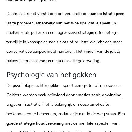
Daarnaast is het verstandig om verschillende bankrollstrategieën
uit te proberen, afhankelijk van het type spel dat je speelt. In
spellen zoals poker kan een agressieve strategie effectief zijn,
terwijl je in kansspelen zoals slots of roulette wellicht een meer
conservatieve aanpak moet hanteren. Het vinden van de juiste
balans is cruciaal voor een succesvolle gokervaring.
Psychologie van het gokken
De psychologie achter gokken speelt een grote rol in je succes.
Gokkers worden vaak beïnvloed door emoties zoals opwinding,
angst en frustratie. Het is belangrijk om deze emoties te
herkennen en te beheersen, zodat ze je niet in de weg staan. Een
goede strategie houdt rekening met de mentale aspecten van