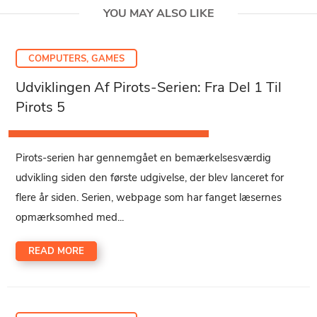
YOU MAY ALSO LIKE
COMPUTERS, GAMES
Udviklingen Af Pirots-Serien: Fra Del 1 Til
Pirots 5
Pirots-serien har gennemgået en bemærkelsesværdig
udvikling siden den første udgivelse, der blev lanceret for
flere år siden. Serien, webpage som har fanget læsernes
opmærksomhed med...
READ MORE