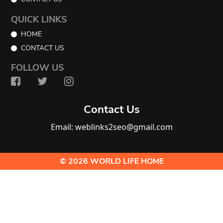
QUICK LINKS
HOME
CONTACT US
FOLLOW US
Contact Us
Email: weblinks2seo@gmail.com
© 2026 WORLD LIFE HOME