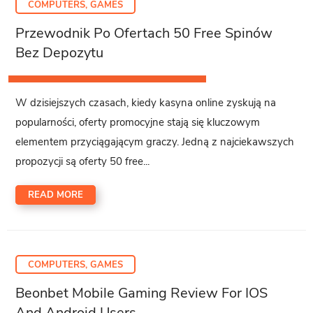
COMPUTERS, GAMES
Przewodnik Po Ofertach 50 Free Spinów
Bez Depozytu
W dzisiejszych czasach, kiedy kasyna online zyskują na
popularności, oferty promocyjne stają się kluczowym
elementem przyciągającym graczy. Jedną z najciekawszych
propozycji są oferty 50 free...
READ MORE
COMPUTERS, GAMES
Beonbet Mobile Gaming Review For IOS
And Android Users