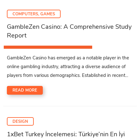
COMPUTERS, GAMES
GambleZen Casino: A Comprehensive Study
Report
GambleZen Casino has emerged as a notable player in the
online gambling industry, attracting a diverse audience of
players from various demographics. Established in recent...
READ MORE
DESIGN
1xBet Turkey İncelemesi: Türkiye’nin En İyi