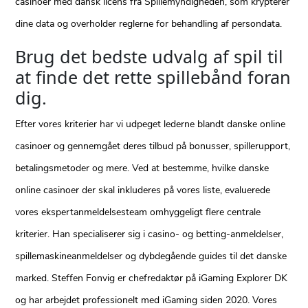
casinoer med dansk licens fra Spillemyndigheden, som krypterer
dine data og overholder reglerne for behandling af persondata.
Brug det bedste udvalg af spil til
at finde det rette spillebånd foran
dig.
Efter vores kriterier har vi udpeget lederne blandt danske online
casinoer og gennemgået deres tilbud på bonusser, spillerupport,
betalingsmetoder og mere. Ved at bestemme, hvilke danske
online casinoer der skal inkluderes på vores liste, evaluerede
vores ekspertanmeldelsesteam omhyggeligt flere centrale
kriterier. Han specialiserer sig i casino- og betting-anmeldelser,
spillemaskineanmeldelser og dybdegående guides til det danske
marked. Steffen Fonvig er chefredaktør på iGaming Explorer DK
og har arbejdet professionelt med iGaming siden 2020. Vores