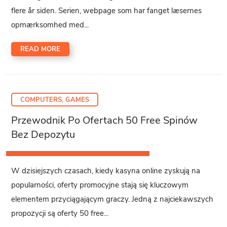
flere år siden. Serien, webpage som har fanget læsernes
opmærksomhed med...
READ MORE
COMPUTERS, GAMES
Przewodnik Po Ofertach 50 Free Spinów
Bez Depozytu
W dzisiejszych czasach, kiedy kasyna online zyskują na
popularności, oferty promocyjne stają się kluczowym
elementem przyciągającym graczy. Jedną z najciekawszych
propozycji są oferty 50 free...