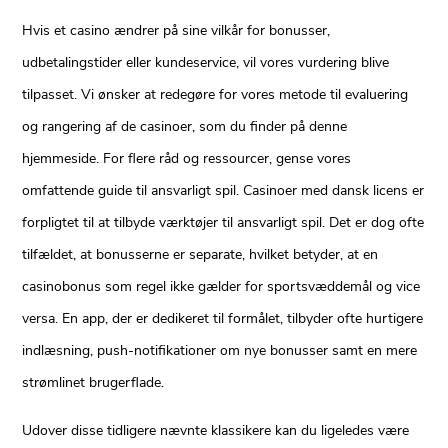
Hvis et casino ændrer på sine vilkår for bonusser,
udbetalingstider eller kundeservice, vil vores vurdering blive
tilpasset. Vi ønsker at redegøre for vores metode til evaluering
og rangering af de casinoer, som du finder på denne
hjemmeside.
For flere råd og ressourcer, gense vores
omfattende guide til ansvarligt spil. Casinoer med dansk licens er
forpligtet til at tilbyde værktøjer til ansvarligt spil. Det er dog ofte
tilfældet, at bonusserne er separate, hvilket betyder, at en
casinobonus som regel ikke gælder for sportsvæddemål og vice
versa. En app, der er dedikeret til formålet, tilbyder ofte hurtigere
indlæsning, push-notifikationer om nye bonusser samt en mere
strømlinet brugerflade.
Udover disse tidligere nævnte klassikere kan du ligeledes være