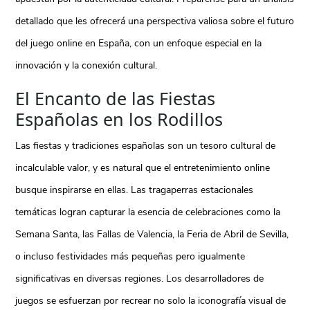
detallado que les ofrecerá una perspectiva valiosa sobre el futuro
del juego online en España, con un enfoque especial en la
innovación y la conexión cultural.
El Encanto de las Fiestas
Españolas en los Rodillos
Las fiestas y tradiciones españolas son un tesoro cultural de
incalculable valor, y es natural que el entretenimiento online
busque inspirarse en ellas. Las tragaperras estacionales
temáticas logran capturar la esencia de celebraciones como la
Semana Santa, las Fallas de Valencia, la Feria de Abril de Sevilla,
o incluso festividades más pequeñas pero igualmente
significativas en diversas regiones. Los desarrolladores de
juegos se esfuerzan por recrear no solo la iconografía visual de