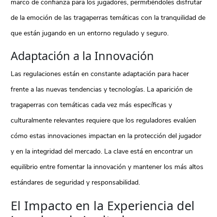
marco de confianza para los jugadores, permitiéndoles disfrutar
de la emoción de las tragaperras temáticas con la tranquilidad de
que están jugando en un entorno regulado y seguro.
Adaptación a la Innovación
Las regulaciones están en constante adaptación para hacer
frente a las nuevas tendencias y tecnologías. La aparición de
tragaperras con temáticas cada vez más específicas y
culturalmente relevantes requiere que los reguladores evalúen
cómo estas innovaciones impactan en la protección del jugador
y en la integridad del mercado. La clave está en encontrar un
equilibrio entre fomentar la innovación y mantener los más altos
estándares de seguridad y responsabilidad.
El Impacto en la Experiencia del