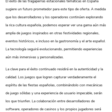
El éxito de las tragaperras estacionales temáticas en España
sugiere un futuro prometedor para este tipo de oferta. A medida
que los desarrolladores y los operadores continúen explorando
la rica cultura española, podemos esperar ver una gama aún más
amplia de juegos inspirados en otras festividades regionales,
eventos históricos, e incluso en la gastronomía y el arte español.
La tecnología seguirá evolucionando, permitiendo experiencias
aún más inmersivas y personalizadas.
La clave para el éxito continuado residirá en la autenticidad y la
calidad. Los juegos que logren capturar verdaderamente el
espíritu de las fiestas españolas, combinándolo con mecánicas
de juego sólidas y una experiencia de usuario impecable, serán
los que triunfen. La colaboración entre desarrolladores de
software, operadores de casinos y los propios jugadores será