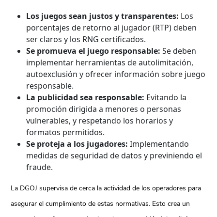
Los juegos sean justos y transparentes:
Los
porcentajes de retorno al jugador (RTP) deben
ser claros y los RNG certificados.
Se promueva el juego responsable:
Se deben
implementar herramientas de autolimitación,
autoexclusión y ofrecer información sobre juego
responsable.
La publicidad sea responsable:
Evitando la
promoción dirigida a menores o personas
vulnerables, y respetando los horarios y
formatos permitidos.
Se proteja a los jugadores:
Implementando
medidas de seguridad de datos y previniendo el
fraude.
La DGOJ supervisa de cerca la actividad de los operadores para
asegurar el cumplimiento de estas normativas. Esto crea un