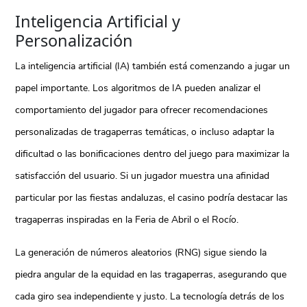
Inteligencia Artificial y
Personalización
La inteligencia artificial (IA) también está comenzando a jugar un
papel importante. Los algoritmos de IA pueden analizar el
comportamiento del jugador para ofrecer recomendaciones
personalizadas de tragaperras temáticas, o incluso adaptar la
dificultad o las bonificaciones dentro del juego para maximizar la
satisfacción del usuario. Si un jugador muestra una afinidad
particular por las fiestas andaluzas, el casino podría destacar las
tragaperras inspiradas en la Feria de Abril o el Rocío.
La generación de números aleatorios (RNG) sigue siendo la
piedra angular de la equidad en las tragaperras, asegurando que
cada giro sea independiente y justo. La tecnología detrás de los