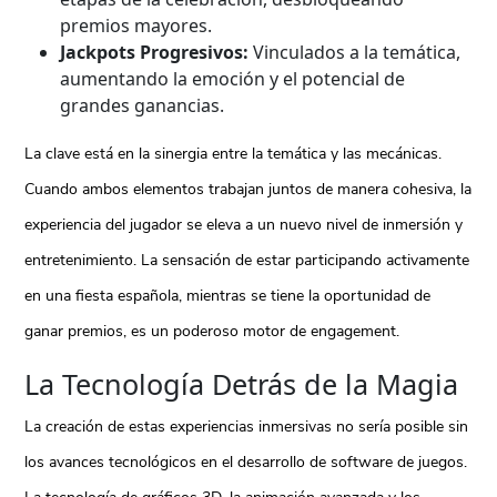
premios mayores.
Jackpots Progresivos:
Vinculados a la temática,
aumentando la emoción y el potencial de
grandes ganancias.
La clave está en la sinergia entre la temática y las mecánicas.
Cuando ambos elementos trabajan juntos de manera cohesiva, la
experiencia del jugador se eleva a un nuevo nivel de inmersión y
entretenimiento. La sensación de estar participando activamente
en una fiesta española, mientras se tiene la oportunidad de
ganar premios, es un poderoso motor de engagement.
La Tecnología Detrás de la Magia
La creación de estas experiencias inmersivas no sería posible sin
los avances tecnológicos en el desarrollo de software de juegos.