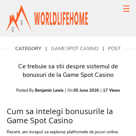
CATEGORY
|
GAME SPOT CASINO
|
POST
Ce trebuie sa stii despre sistemul de
bonusuri de la Game Spot Casino
Posted By
Benjamin Lewis
|
On
05 June 2026
|
17 Views
Cum sa intelegi bonusurile la
Game Spot Casino
Recent, am inceput sa explorez platformele de jocuri online.