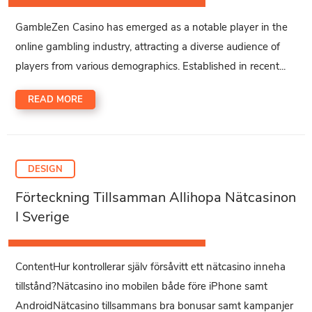
GambleZen Casino has emerged as a notable player in the
online gambling industry, attracting a diverse audience of
players from various demographics. Established in recent...
READ MORE
DESIGN
Förteckning Tillsamman Allihopa Nätcasinon
I Sverige
ContentHur kontrollerar själv försåvitt ett nätcasino inneha
tillstånd?Nätcasino ino mobilen både före iPhone samt
AndroidNätcasino tillsammans bra bonusar samt kampanjer