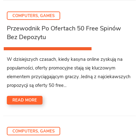
COMPUTERS, GAMES
Przewodnik Po Ofertach 50 Free Spinów
Bez Depozytu
W dzisiejszych czasach, kiedy kasyna online zyskują na
popularności, oferty promocyjne stają się kluczowym
elementem przyciągającym graczy. Jedną z najciekawszych
propozycji są oferty 50 free...
READ MORE
COMPUTERS, GAMES