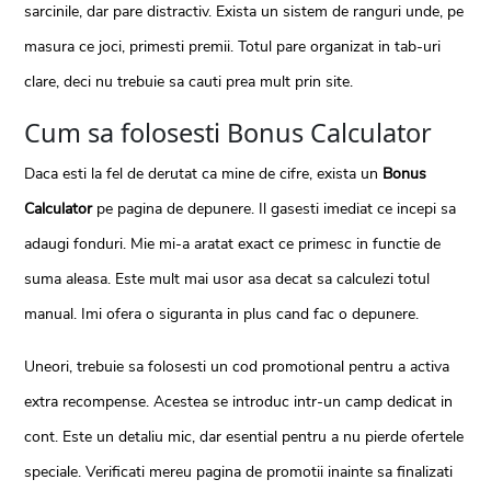
sarcinile, dar pare distractiv. Exista un sistem de ranguri unde, pe
masura ce joci, primesti premii. Totul pare organizat in tab-uri
clare, deci nu trebuie sa cauti prea mult prin site.
Cum sa folosesti Bonus Calculator
Daca esti la fel de derutat ca mine de cifre, exista un
Bonus
Calculator
pe pagina de depunere. Il gasesti imediat ce incepi sa
adaugi fonduri. Mie mi-a aratat exact ce primesc in functie de
suma aleasa. Este mult mai usor asa decat sa calculezi totul
manual. Imi ofera o siguranta in plus cand fac o depunere.
Uneori, trebuie sa folosesti un cod promotional pentru a activa
extra recompense. Acestea se introduc intr-un camp dedicat in
cont. Este un detaliu mic, dar esential pentru a nu pierde ofertele
speciale. Verificati mereu pagina de promotii inainte sa finalizati