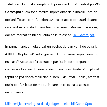
Totul pare destul de complicat la prima vedere. Am intrat pe
RO
GameSpot
si am fost imediat impresionat de numarul urias de
optiuni. Totusi, cum functioneaza exact acele bonusuri despre
care vorbeste toata lumea? Imi tot apareau cifre mari pe ecran,
dar am realizat ca nu stiu cum sa le folosesc.
RO GameSpot
In primul rand, am observat un pachet de bun venit de pana la
4.000 EUR plus 245 rotiri gratuite. Este o suma impresionanta,
nu-i asa? Aceasta oferta este impartita in patru depuneri
succesive. Fiecare depunere aduce beneficii diferite. Mi-a placut
faptul ca pot vedea totul clar in meniul de Profil. Totusi, am fost
putin confuz legat de modul in care se calculeaza aceste
recompense.
Mijn eerlijke ervaring na dertig dagen spelen bij Game Spot