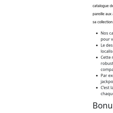
catalogue de
pareille aux
sa collectio
Nos ca
pour v
Le des
locali
Cette 
robust
compar
Par ex
jackpo
C’est 
chaque
Bonu