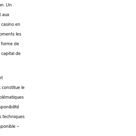
on. Un
t aux
r casino en
moments les
s forme de
capital de
nt
 constitue le
roblématiques
ponibilité
s techniques
ponible –