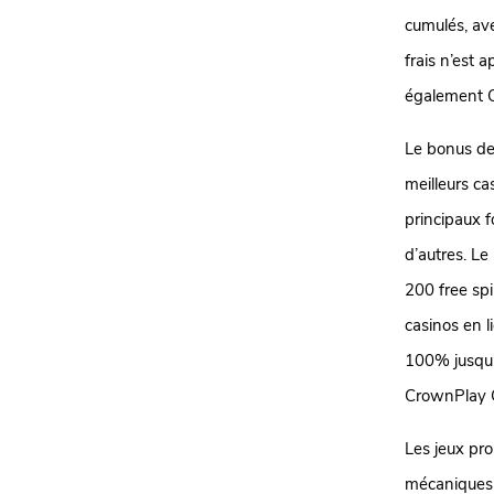
cumulés, av
frais n’est 
également Ca
Le bonus de
meilleurs ca
principaux f
d’autres. L
200 free spi
casinos en 
100% jusqu’
CrownPlay Ca
Les jeux pr
mécaniques 