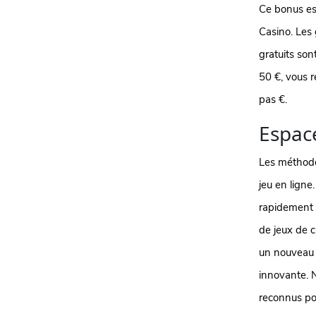
Ce bonus est
Casino. Les
gratuits son
50 €, vous 
pas €.
Espac
Les méthodes
jeu en ligne
rapidement 
de jeux de 
un nouveau 
innovante. N
reconnus pour