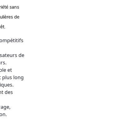
riété sans
ulières de
êt.
ompétitifs
isateurs de
rs.
ble et
 plus long
iques.
nt des
rage,
on.