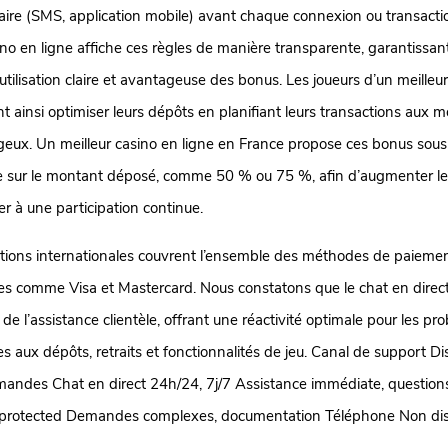
ire (SMS, application mobile) avant chaque connexion ou transacti
ino en ligne affiche ces règles de manière transparente, garantissan
utilisation claire et avantageuse des bonus. Les joueurs d’un meilleu
t ainsi optimiser leurs dépôts en planifiant leurs transactions aux 
geux. Un meilleur casino en ligne en France propose ces bonus sou
 sur le montant déposé, comme 50 % ou 75 %, afin d’augmenter le 
ter à une participation continue.
cations internationales couvrent l’ensemble des méthodes de paieme
les comme Visa et Mastercard. Nous constatons que le chat en direct
al de l’assistance clientèle, offrant une réactivité optimale pour les p
es aux dépôts, retraits et fonctionnalités de jeu. Canal de support Dis
andes Chat en direct 24h/24, 7j/7 Assistance immédiate, question
 protected Demandes complexes, documentation Téléphone Non dis