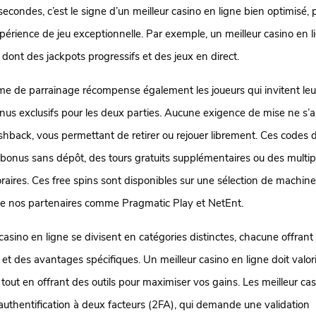
econdes, c’est le signe d’un meilleur casino en ligne bien optimisé, 
xpérience de jeu exceptionnelle. Par exemple, un meilleur casino en l
, dont des jackpots progressifs et des jeux en direct.
me de parrainage récompense également les joueurs qui invitent leu
nus exclusifs pour les deux parties. Aucune exigence de mise ne s’
shback, vous permettant de retirer ou rejouer librement. Ces codes
bonus sans dépôt, des tours gratuits supplémentaires ou des multip
aires. Ces free spins sont disponibles sur une sélection de machine
de nos partenaires comme Pragmatic Play et NetEnt.
casino en ligne se divisent en catégories distinctes, chacune offrant
et des avantages spécifiques. Un meilleur casino en ligne doit valor
tout en offrant des outils pour maximiser vos gains. Les meilleur cas
authentification à deux facteurs (2FA), qui demande une validation