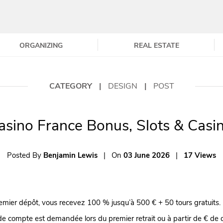
ORGANIZING
REAL ESTATE
CATEGORY
|
DESIGN
|
POST
asino France Bonus, Slots & Casi
Posted By
Benjamin Lewis
|
On
03 June 2026
|
17 Views
emier dépôt, vous recevez 100 % jusqu’à 500 € + 50 tours gratuits.
 de compte est demandée lors du premier retrait ou à partir de € de