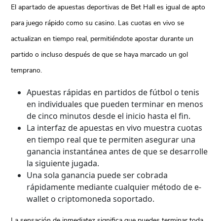
El apartado de apuestas deportivas de Bet Hall es igual de apto
para juego rápido como su casino. Las cuotas en vivo se
actualizan en tiempo real, permitiéndote apostar durante un
partido o incluso después de que se haya marcado un gol
temprano.
Apuestas rápidas en partidos de fútbol o tenis
en individuales que pueden terminar en menos
de cinco minutos desde el inicio hasta el fin.
La interfaz de apuestas en vivo muestra cuotas
en tiempo real que te permiten asegurar una
ganancia instantánea antes de que se desarrolle
la siguiente jugada.
Una sola ganancia puede ser cobrada
rápidamente mediante cualquier método de e-
wallet o criptomoneda soportado.
La sensación de inmediatez significa que puedes terminar toda