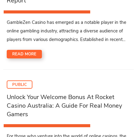
Report
GambleZen Casino has emerged as a notable player in the
online gambling industry, attracting a diverse audience of
players from various demographics. Established in recent...
READ MORE
PUBLIC
Unlock Your Welcome Bonus At Rocket
Casino Australia: A Guide For Real Money
Gamers
For those who venture into the world of online casinos, the