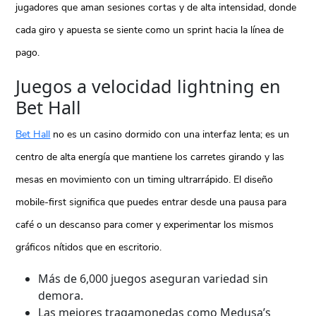
jugadores que aman sesiones cortas y de alta intensidad, donde
cada giro y apuesta se siente como un sprint hacia la línea de
pago.
Juegos a velocidad lightning en
Bet Hall
Bet Hall
no es un casino dormido con una interfaz lenta; es un
centro de alta energía que mantiene los carretes girando y las
mesas en movimiento con un timing ultrarrápido. El diseño
mobile-first significa que puedes entrar desde una pausa para
café o un descanso para comer y experimentar los mismos
gráficos nítidos que en escritorio.
Más de 6,000 juegos aseguran variedad sin
demora.
Las mejores tragamonedas como Medusa’s