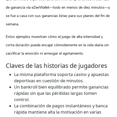
de ganancia vía eZeeWallet—todo en menos de diez minutos—y
se fue a casa con sus ganancias listas para sus planes del fin de
semana.
Estos ejemplos muestran cómo el juego de alta intensidad y
corta duración puede encajar cómodamente en la vida diaria sin
sacrificar la emoción ni arriesgar el agotamiento.
Claves de las historias de jugadores
La misma plataforma soporta casino y apuestas
deportivas en cuestión de minutos.
Un bankroll bien equilibrado permite ganancias
rápidas sin que las pérdidas largas tomen
control.
La combinación de pagos instantáneos y banca
rápida mantiene alta la motivación en varias