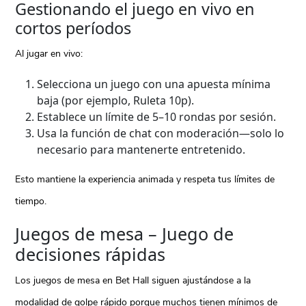
Gestionando el juego en vivo en
cortos períodos
Al jugar en vivo:
Selecciona un juego con una apuesta mínima
baja (por ejemplo, Ruleta 10p).
Establece un límite de 5–10 rondas por sesión.
Usa la función de chat con moderación—solo lo
necesario para mantenerte entretenido.
Esto mantiene la experiencia animada y respeta tus límites de
tiempo.
Juegos de mesa – Juego de
decisiones rápidas
Los juegos de mesa en Bet Hall siguen ajustándose a la
modalidad de golpe rápido porque muchos tienen mínimos de