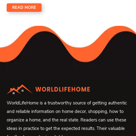
READ MORE
WorldLifeHome is a trustworthy source of getting authentic
and reliable information on home decor, shopping, how to
organize a home, and the real state. Readers can use these
ideas in practice to get the expected results. Their valuable