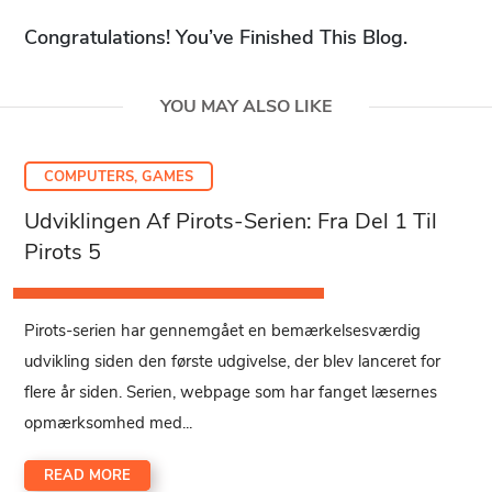
Congratulations! You’ve Finished This Blog.
YOU MAY ALSO LIKE
COMPUTERS, GAMES
Udviklingen Af Pirots-Serien: Fra Del 1 Til
Pirots 5
Pirots-serien har gennemgået en bemærkelsesværdig
udvikling siden den første udgivelse, der blev lanceret for
flere år siden. Serien, webpage som har fanget læsernes
opmærksomhed med...
READ MORE