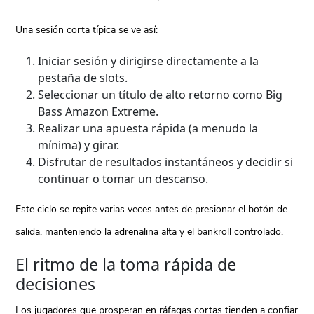
Una sesión corta típica se ve así:
Iniciar sesión y dirigirse directamente a la
pestaña de slots.
Seleccionar un título de alto retorno como Big
Bass Amazon Extreme.
Realizar una apuesta rápida (a menudo la
mínima) y girar.
Disfrutar de resultados instantáneos y decidir si
continuar o tomar un descanso.
Este ciclo se repite varias veces antes de presionar el botón de
salida, manteniendo la adrenalina alta y el bankroll controlado.
El ritmo de la toma rápida de
decisiones
Los jugadores que prosperan en ráfagas cortas tienden a confiar