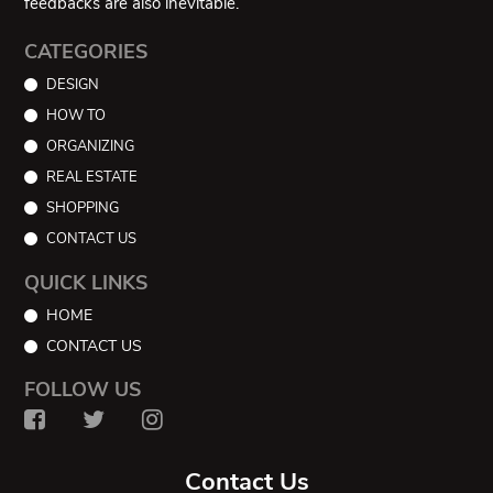
feedbacks are also inevitable.
CATEGORIES
DESIGN
HOW TO
ORGANIZING
REAL ESTATE
SHOPPING
CONTACT US
QUICK LINKS
HOME
CONTACT US
FOLLOW US
Contact Us