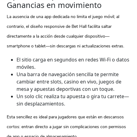
Ganancias en movimiento
La ausencia de una app dedicada no limita el juego móvil; al
contrario, el diseño responsive de Bet Hall facilita saltar
directamente a la acción desde cualquier dispositivo—
smartphone o tablet—sin descargas ni actualizaciones extras.
El sitio carga en segundos en redes Wi-Fi o datos
móviles.
Una barra de navegación sencilla te permite
cambiar entre slots, casino en vivo, juegos de
mesa y apuestas deportivas con un toque.
Un solo clic realiza tu apuesta o gira tu carrete—
sin desplazamientos.
Esta sencillez es ideal para jugadores que están en descansos
cortos: entran directo a jugar sin complicaciones con permisos
de app o espacio de almacenamiento.