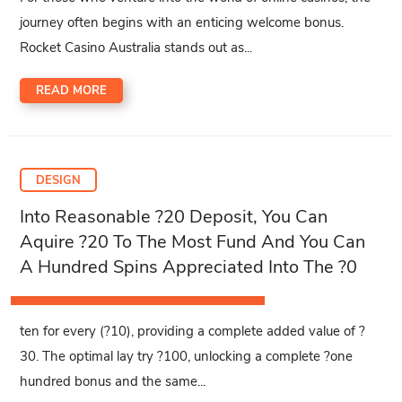
journey often begins with an enticing welcome bonus.
Rocket Casino Australia stands out as...
READ MORE
DESIGN
Into Reasonable ?20 Deposit, You Can
Aquire ?20 To The Most Fund And You Can
A Hundred Spins Appreciated Into The ?0
ten for every (?10), providing a complete added value of ?
30. The optimal lay try ?100, unlocking a complete ?one
hundred bonus and the same...