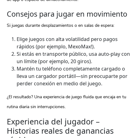
Consejos para jugar en movimiento
Si juegas durante desplazamientos o en salas de espera:
Elige juegos con alta volatilidad pero pagos
rápidos (por ejemplo, MexoMax!).
Si estás en transporte público, usa auto‑play con
un límite (por ejemplo, 20 giros).
Mantén tu teléfono completamente cargado o
lleva un cargador portátil—sin preocuparte por
perder conexión en medio del juego.
¿El resultado? Una experiencia de juego fluida que encaja en tu
rutina diaria sin interrupciones.
Experiencia del jugador –
Historias reales de ganancias