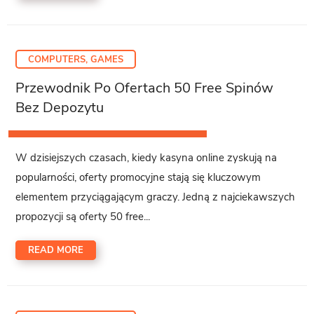
COMPUTERS, GAMES
Przewodnik Po Ofertach 50 Free Spinów
Bez Depozytu
W dzisiejszych czasach, kiedy kasyna online zyskują na
popularności, oferty promocyjne stają się kluczowym
elementem przyciągającym graczy. Jedną z najciekawszych
propozycji są oferty 50 free...
READ MORE