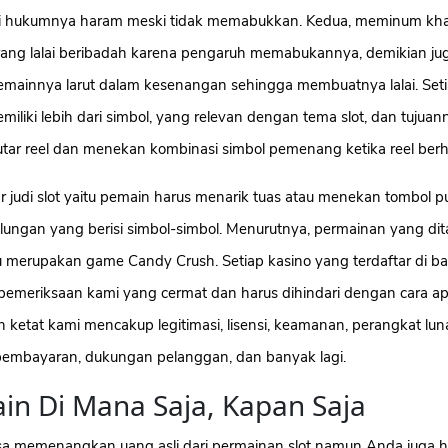
di hukumnya haram meski tidak memabukkan. Kedua, meminum kha
ng lalai beribadah karena pengaruh memabukannya, demikian juga
ainnya larut dalam kesenangan sehingga membuatnya lalai. Seti
miliki lebih dari simbol, yang relevan dengan tema slot, dan tujua
ar reel dan menekan kombinasi simbol pemenang ketika reel berh
ar judi slot yaitu pemain harus menarik tuas atau menekan tombol p
ungan yang berisi simbol-simbol. Menurutnya, permainan yang dit
tu merupakan game Candy Crush. Setiap kasino yang terdaftar di bag
 pemeriksaan kami yang cermat dan harus dihindari dengan cara ap
 ketat kami mencakup legitimasi, lisensi, keamanan, perangkat lun
embayaran, dukungan pelanggan, dan banyak lagi.
in Di Mana Saja, Kapan Saja
sa memenangkan uang asli dari permainan slot namun Anda juga h