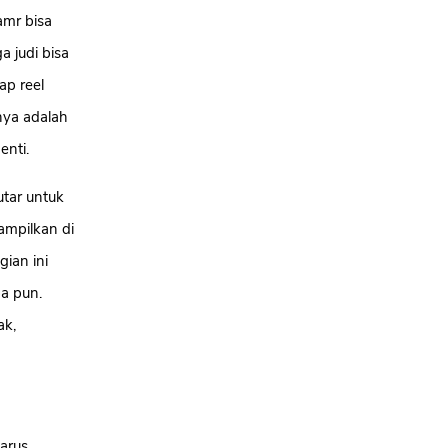
mr bisa
 judi bisa
ap reel
nnya adalah
enti.
utar untuk
ampilkan di
ian ini
a pun.
ak,
arus