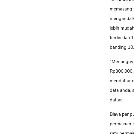
memasang ta
mengandalk
lebih mudah
terdiri dar
banding 10.
“Menangnya 
Rp300.000, 
mendaftar d
data anda, s
daftar.
Biaya per p
permainan m
satu permai