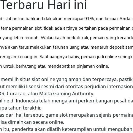
Terbaru Hari ini
di slot online bahkan tidak akan mencapai 91%, dan kecuali Anda 
a tema permainan slot, tidak ada artinya bertahan pada permainan
yang lebih rendah. Walau kalah berkali-kali, pemain yang kecandu
anya akan terus melakukan taruhan uang atau menaruh deposit sa
erugian keuangan. Saat uangnya habis, pemain judi online seringka
 untuk berhutang atau mendapatkan pinjaman online.
memilih situs slot online yang aman dan terpercaya, pastik
ut memiliki lisensi resmi dari otoritas perjudian internasion
, Curacao, atau Malta Gaming Authority.
nline di Indonesia telah mengalami perkembangan pesat d
pa tahun terakhir.
as dari hal tersebut, game slot merupakan sejenis permain
isa dimainkan secara online.
h itu, penderita akan dilatih keterampilan untuk mengubah 