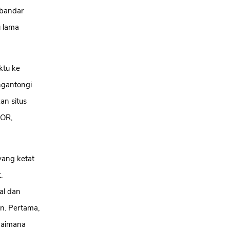
 bandar
u lama
aktu ke
ngantongi
an situs
COR,
yang ketat
.
al dan
n. Pertama,
gaimana