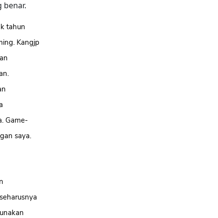
 benar.
ak tahun
ming. Kangjp
aan
an.
an
a
da. Game-
ngan saya.
n
g seharusnya
gunakan