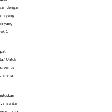
nkan dengan
tem yang
an yang
yak 1
pat
ta.” Untuk
isi semua
 di menu
mutuskan
ariasi dari
ainan yang