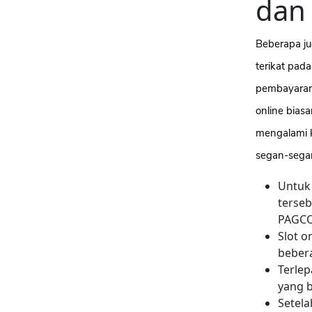
dan 
Beberapa ju
terikat pad
pembayaran 
online bias
mengalami k
segan-segan
Untuk 
terseb
PAGCOR
Slot o
bebera
Terlep
yang b
Setela