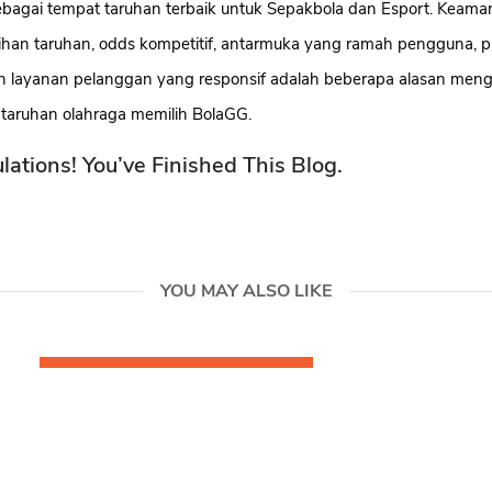
bagai tempat taruhan terbaik untuk Sepakbola dan Esport. Keama
ihan taruhan, odds kompetitif, antarmuka yang ramah pengguna, 
n layanan pelanggan yang responsif adalah beberapa alasan men
taruhan olahraga memilih BolaGG.
lations! You’ve Finished This Blog.
YOU MAY ALSO LIKE