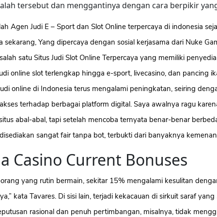
alah tersebut dan menggantinya dengan cara berpikir yang
ah Agen Judi E – Sport dan Slot Online terpercaya di indonesia sej
 sekarang, Yang dipercaya dengan sosial kerjasama dari Nuke Ga
alah satu Situs Judi Slot Online Terpercaya yang memiliki penyedi
di online slot terlengkap hingga e-sport, livecasino, dan pancing ik
 judi online di Indonesia terus mengalami peningkatan, seiring deng
akses terhadap berbagai platform digital. Saya awalnya ragu karen
itus abal-abal, tapi setelah mencoba ternyata benar-benar berbe
isediakan sangat fair tanpa bot, terbukti dari banyaknya kemena
a Casino Current Bonuses
-orang yang rutin bermain, sekitar 15% mengalami kesulitan denga
,” kata Tavares. Di sisi lain, terjadi kekacauan di sirkuit saraf yan
putusan rasional dan penuh pertimbangan, misalnya, tidak meng