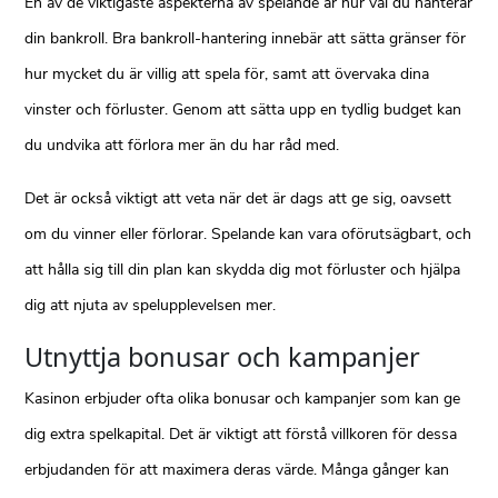
En av de viktigaste aspekterna av spelande är hur väl du hanterar
din bankroll. Bra bankroll-hantering innebär att sätta gränser för
hur mycket du är villig att spela för, samt att övervaka dina
vinster och förluster. Genom att sätta upp en tydlig budget kan
du undvika att förlora mer än du har råd med.
Det är också viktigt att veta när det är dags att ge sig, oavsett
om du vinner eller förlorar. Spelande kan vara oförutsägbart, och
att hålla sig till din plan kan skydda dig mot förluster och hjälpa
dig att njuta av spelupplevelsen mer.
Utnyttja bonusar och kampanjer
Kasinon erbjuder ofta olika bonusar och kampanjer som kan ge
dig extra spelkapital. Det är viktigt att förstå villkoren för dessa
erbjudanden för att maximera deras värde. Många gånger kan