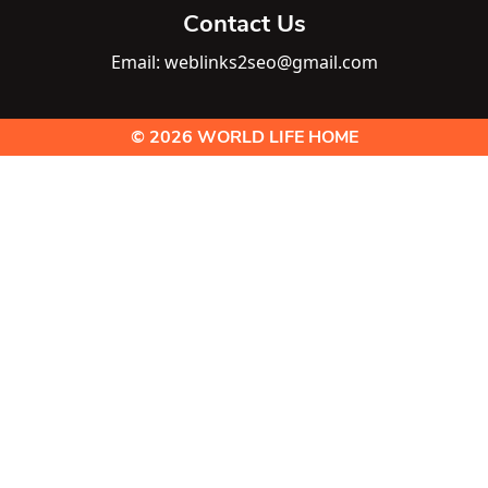
Contact Us
Email: weblinks2seo@gmail.com
© 2026 WORLD LIFE HOME