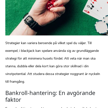
Strategier kan variera beroende på vilket spel du väljer. Till
exempel, i blackjack kan spelare använda sig av grundläggande
strategi för att minimera husets fördel. Att veta när man ska
stanna, dubbla eller dela kort kan göra stor skillnad i din
vinstpotential. Att studera dessa strategier noggrant är nyckeln
till framgång.
Bankroll-hantering: En avgörande
faktor