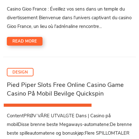
Casino Gioo France : Éveillez vos sens dans un temple du
divertissement Bienvenue dans l'univers captivant du casino
Gioo France, un lieu où l'adrénaline rencontre...
READ MORE
DESIGN
Pied Piper Slots Free Online Casino Game
Casino På Mobil Bevilge Quickspin
ContentPRØV VÅRE UTVALGTE Dans | Casino på
mobilDisse brenne beste Megaways-automatene:De brenne
beste spilleautomatene og bonuskjøp:Flere SPILLOMTALER