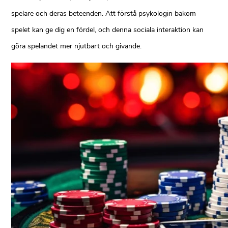
spelare och deras beteenden. Att förstå psykologin bakom
spelet kan ge dig en fördel, och denna sociala interaktion kan
göra spelandet mer njutbart och givande.