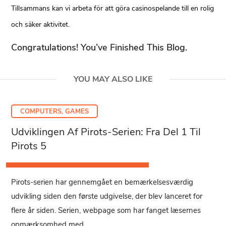
Tillsammans kan vi arbeta för att göra casinospelande till en rolig
och säker aktivitet.
Congratulations! You’ve Finished This Blog.
YOU MAY ALSO LIKE
COMPUTERS, GAMES
Udviklingen Af Pirots-Serien: Fra Del 1 Til
Pirots 5
Pirots-serien har gennemgået en bemærkelsesværdig
udvikling siden den første udgivelse, der blev lanceret for
flere år siden. Serien, webpage som har fanget læsernes
opmærksomhed med...