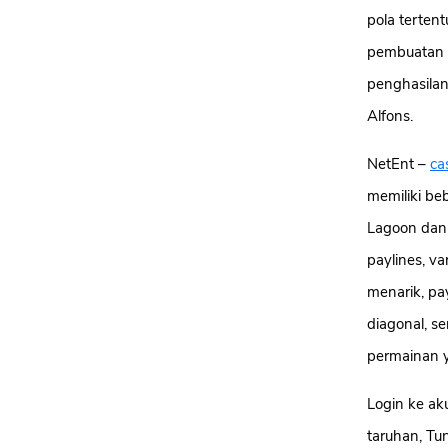
pola terten
pembuatan a
penghasilan
Alfons.
NetEnt –
ca
memiliki be
Lagoon dan 
paylines, v
menarik, pa
diagonal, s
permainan 
Login ke ak
taruhan, Tu