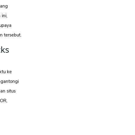
rang
ini,
 upaya
n tersebut.
cks
aktu ke
ngantongi
an situs
COR,