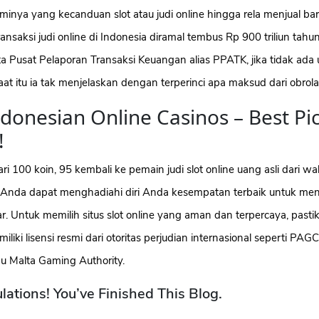
minya yang kecanduan slot atau judi online hingga rela menjual ba
ansaksi judi online di Indonesia diramal tembus Rp 900 triliun tahun 
a Pusat Pelaporan Transaksi Keuangan alias PPATK, jika tidak ada
Saat itu ia tak menjelaskan dengan terperinci apa maksud dari obrola
donesian Online Casinos – Best Pi
!
dari 100 koin, 95 kembali ke pemain judi slot online uang asli dari w
 Anda dapat menghadiahi diri Anda kesempatan terbaik untuk me
r. Untuk memilih situs slot online yang aman dan terpercaya, pastik
iliki lisensi resmi dari otoritas perjudian internasional seperti PAG
au Malta Gaming Authority.
lations! You’ve Finished This Blog.