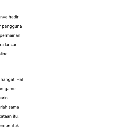
anya hadir
ar pengguna
n permainan
a lancar.
line.
hangat. Hal
kan game
arin
urlah sama
ataan itu.
membentuk