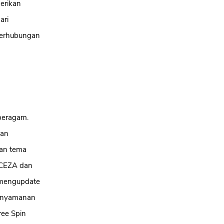
berikan
ari
 berhubungan
beragam.
dan
gan tema
h CEZA dan
 mengupdate
kenyamanan
ree Spin