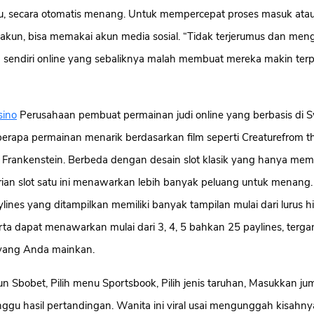
tu, secara otomatis menang. Untuk mempercepat proses masuk ata
kun, bisa memakai akun media sosial. “Tidak terjerumus dan me
 sendiri online yang sebaliknya malah membuat mereka makin terpu
sino
Perusahaan pembuat permainan judi online yang berbasis di 
berapa permainan menarik berdasarkan film seperti Creaturefrom t
Frankenstein. Berbeda dengan desain slot klasik yang hanya memil
arian slot satu ini menawarkan lebih banyak peluang untuk menang
ylines yang ditampilkan memiliki banyak tampilan mulai dari lurus 
erta dapat menawarkan mulai dari 3, 4, 5 bahkan 25 paylines, terga
yang Anda mainkan.
un Sbobet, Pilih menu Sportsbook, Pilih jenis taruhan, Masukkan ju
nggu hasil pertandingan. Wanita ini viral usai mengunggah kisahny