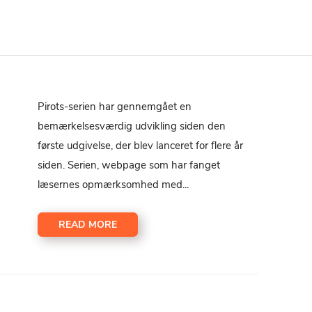
Pirots-serien har gennemgået en
bemærkelsesværdig udvikling siden den
første udgivelse, der blev lanceret for flere år
siden. Serien, webpage som har fanget
læsernes opmærksomhed med...
READ MORE