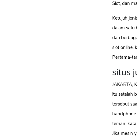
Slot, dan m
Ketujuh jeni
dalam satu
dari berbag
slot online
Pertama-tam
situs 
JAKARTA, KO
itu setelah
tersebut sa
handphone t
teman, kata
Jika mesin 