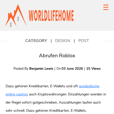
CATEGORY
|
DESIGN
|
POST
Abrufen Roblox
Posted By
Benjamin Lewis
|
On
03 June 2026
|
15 Views
Dazu gehören Kreditkarten, E-Wallets und oft
ausländische
online casinos
auch Kryptowährungen. Einzahlungen werden in
der Regel sofort gutgeschrieben, Auszahlungen laufen auch
sehr schnell. Dazu gehören Kreditkarten, E-Wallets,