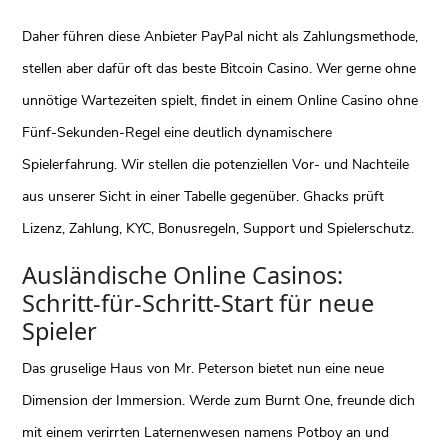
Daher führen diese Anbieter PayPal nicht als Zahlungsmethode,
stellen aber dafür oft das beste Bitcoin Casino. Wer gerne ohne
unnötige Wartezeiten spielt, findet in einem Online Casino ohne
Fünf-Sekunden-Regel eine deutlich dynamischere
Spielerfahrung. Wir stellen die potenziellen Vor- und Nachteile
aus unserer Sicht in einer Tabelle gegenüber. Ghacks prüft
Lizenz, Zahlung, KYC, Bonusregeln, Support und Spielerschutz.
Ausländische Online Casinos:
Schritt-für-Schritt-Start für neue
Spieler
Das gruselige Haus von Mr. Peterson bietet nun eine neue
Dimension der Immersion. Werde zum Burnt One, freunde dich
mit einem verirrten Laternenwesen namens Potboy an und