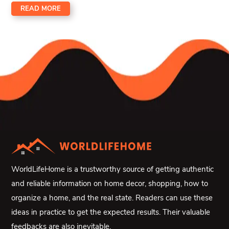
READ MORE
WorldLifeHome is a trustworthy source of getting authentic
and reliable information on home decor, shopping, how to
organize a home, and the real state. Readers can use these
ideas in practice to get the expected results. Their valuable
feedbacks are also inevitable.