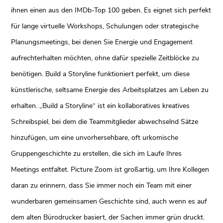
ihnen einen aus den IMDb-Top 100 geben. Es eignet sich perfekt
für lange virtuelle Workshops, Schulungen oder strategische
Planungsmeetings, bei denen Sie Energie und Engagement
aufrechterhalten möchten, ohne dafür spezielle Zeitblöcke zu
benötigen. Build a Storyline funktioniert perfekt, um diese
künstlerische, seltsame Energie des Arbeitsplatzes am Leben zu
erhalten. „Build a Storyline“ ist ein kollaboratives kreatives
Schreibspiel, bei dem die Teammitglieder abwechselnd Sätze
hinzufügen, um eine unvorhersehbare, oft urkomische
Gruppengeschichte zu erstellen, die sich im Laufe Ihres
Meetings entfaltet. Picture Zoom ist großartig, um Ihre Kollegen
daran zu erinnern, dass Sie immer noch ein Team mit einer
wunderbaren gemeinsamen Geschichte sind, auch wenn es auf
dem alten Bürodrucker basiert, der Sachen immer grün druckt.