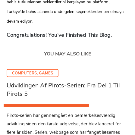
bahis tutkunlarının beklentilerini karşılayan bu platform,
Türkiye’de bahis alanında önde gelen seçeneklerden biri olmaya
devam ediyor.
Congratulations! You’ve Finished This Blog.
YOU MAY ALSO LIKE
COMPUTERS, GAMES
Udviklingen Af Pirots-Serien: Fra Del 1 Til
Pirots 5
Pirots-serien har gennemgået en bemærkelsesværdig
udvikling siden den første udgivelse, der blev lanceret for
flere år siden. Serien, webpage som har fanget læsernes