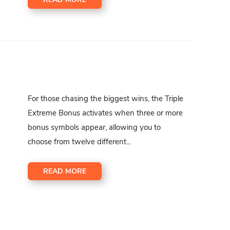
For those chasing the biggest wins, the Triple
Extreme Bonus activates when three or more
bonus symbols appear, allowing you to
choose from twelve different...
READ MORE