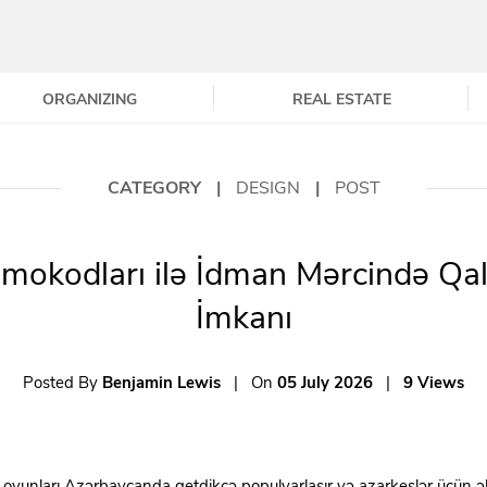
ORGANIZING
REAL ESTATE
CATEGORY
|
DESIGN
|
POST
mokodları ilə İdman Mərcində Qa
İmkanı
Posted By
Benjamin Lewis
|
On
05 July 2026
|
9 Views
oyunları Azərbaycanda getdikcə populyarlaşır və azarkeşlər üçün ə