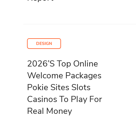
DESIGN
2026’s Top Online
Welcome Packages
Pokie Sites Slots
Casinos To Play For
Real Money