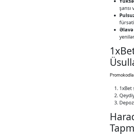
Yüksə
şansı v
Pulsuz
fürsəti
Əlavə 
yenilən
1xBet
Üsull
Promokodlar
1xBet 
Qeydi
Depozi
Harad
Tapm