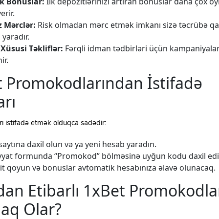
k Bonuslar:
İlk depozitlərinizi artıran bonuslar daha çox 
erir.
 Mərclər:
Risk olmadan mərc etmək imkanı sizə təcrübə 
 yaradır.
Xüsusi Təkliflər:
Fərqli idman tədbirləri üçün kampaniyala
ir.
 Promokodlarından İstifadə
arı
ı istifadə etmək olduqca sadədir:
saytına daxil olun və ya yeni hesab yaradın.
yyat formunda “Promokod” bölməsinə uyğun kodu daxil edi
t qoyun və bonuslar avtomatik hesabınıza əlavə olunacaq.
an Etibarlı 1xBet Promokodla
aq Olar?