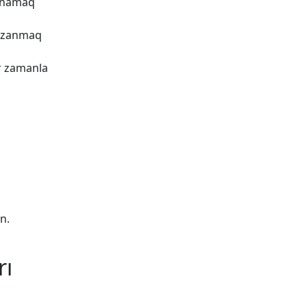
oynamaq
qazanmaq
r zamanla
n.
rı