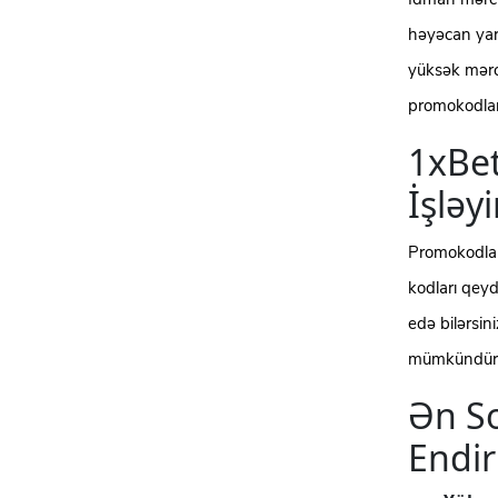
həyəcan yara
yüksək mərc 
promokodları
1xBet
İşləyi
Promokodlar,
kodları qeyd
edə bilərsin
mümkündür
Ən S
Endir