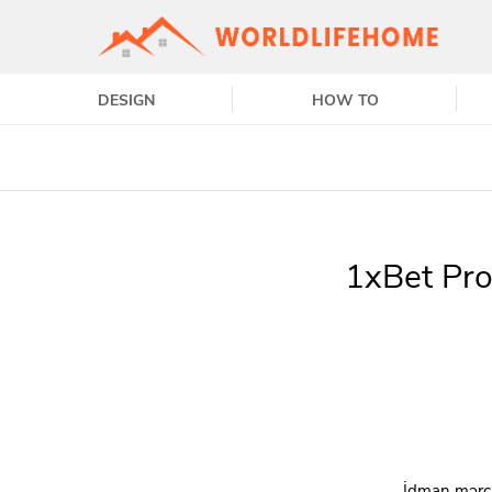
DESIGN
HOW TO
1xBet Pro
İdman mərc 