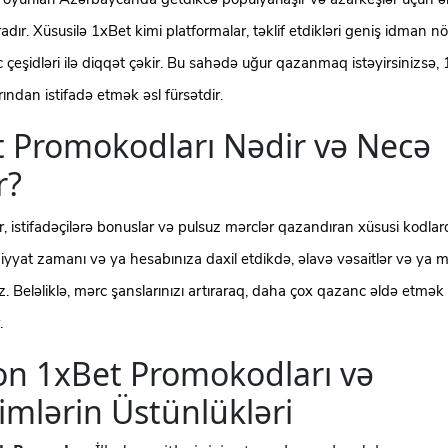
dır. Xüsusilə 1xBet kimi platformalar, təklif etdikləri geniş idman nö
çeşidləri ilə diqqət çəkir. Bu sahədə uğur qazanmaq istəyirsinizsə,
ndan istifadə etmək əsl fürsətdir.
 Promokodları Nədir və Necə
r?
 istifadəçilərə bonuslar və pulsuz mərclər qazandıran xüsusi kodlard
iyyat zamanı və ya hesabınıza daxil etdikdə, əlavə vəsaitlər və ya m
iz. Beləliklə, mərc şanslarınızı artıraraq, daha çox qazanc əldə etmək
.
on 1xBet Promokodları və
imlərin Üstünlükləri