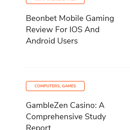
Beonbet Mobile Gaming
Review For IOS And
Android Users
COMPUTERS, GAMES
GambleZen Casino: A
Comprehensive Study
Report