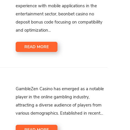
experience with mobile applications in the
entertainment sector, beonbet casino no
deposit bonus code focusing on compatibility
and optimization...
READ MORE
GambleZen Casino has emerged as a notable
player in the online gambling industry,
attracting a diverse audience of players from
various demographics. Established in recent...
READ MORE