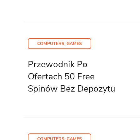
COMPUTERS, GAMES
Przewodnik Po
Ofertach 50 Free
Spinów Bez Depozytu
COMPUTERS, GAMES