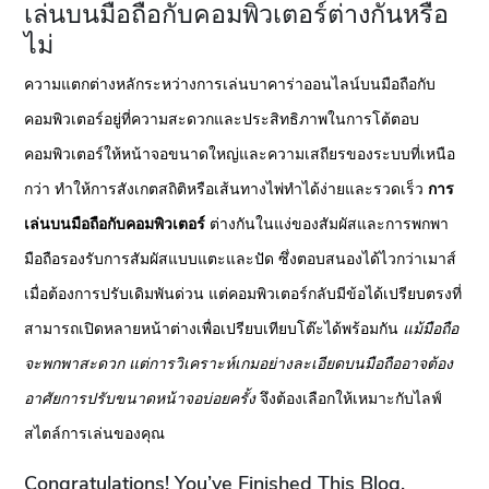
เล่นบนมือถือกับคอมพิวเตอร์ต่างกันหรือ
ไม่
ความแตกต่างหลักระหว่างการเล่นบาคาร่าออนไลน์บนมือถือกับ
คอมพิวเตอร์อยู่ที่ความสะดวกและประสิทธิภาพในการโต้ตอบ
คอมพิวเตอร์ให้หน้าจอขนาดใหญ่และความเสถียรของระบบที่เหนือ
กว่า ทำให้การสังเกตสถิติหรือเส้นทางไพ่ทำได้ง่ายและรวดเร็ว
การ
เล่นบนมือถือกับคอมพิวเตอร์
ต่างกันในแง่ของสัมผัสและการพกพา
มือถือรองรับการสัมผัสแบบแตะและปัด ซึ่งตอบสนองได้ไวกว่าเมาส์
เมื่อต้องการปรับเดิมพันด่วน แต่คอมพิวเตอร์กลับมีข้อได้เปรียบตรงที่
สามารถเปิดหลายหน้าต่างเพื่อเปรียบเทียบโต๊ะได้พร้อมกัน
แม้มือถือ
จะพกพาสะดวก แต่การวิเคราะห์เกมอย่างละเอียดบนมือถืออาจต้อง
อาศัยการปรับขนาดหน้าจอบ่อยครั้ง
จึงต้องเลือกให้เหมาะกับไลฟ์
สไตล์การเล่นของคุณ
Congratulations! You’ve Finished This Blog.