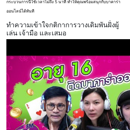
กระบวนการนี้ใช้เวลาไม่ถึง 5 นาที ทำให้คุณพร้อมสนุกกับบาคาร่า
ออนไลน์ได้ทันที
ทำความเข้าใจกติกาการวางเดิมพันฝั่งผู้
เล่น เจ้ามือ และเสมอ