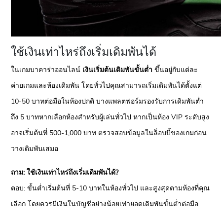
ใช้เงินเท่าไหร่ถึงเริ่มเดิมพันได้
ในเกมบาคาร่าออนไลน์
เงินเริ่มต้นเดิมพันขั้นต่ำ
ขึ้นอยู่กับแต่ละ
ค่ายเกมและห้องเดิมพัน โดยทั่วไปคุณสามารถเริ่มเดิมพันได้ตั้งแต่
10-50 บาทต่อมือในห้องปกติ บางแพลตฟอร์มรองรับการเดิมพันต่ำ
ถึง 5 บาทหากเลือกห้องสำหรับผู้เล่นทั่วไป หากเป็นห้อง VIP ระดับสูง
อาจเริ่มต้นที่ 500-1,000 บาท ตรวจสอบข้อมูลในล็อบบี้ของเกมก่อน
วางเดิมพันเสมอ
ถาม: ใช้เงินเท่าไหร่ถึงเริ่มเดิมพันได้?
ตอบ: ขั้นต่ำเริ่มต้นที่ 5-10 บาทในห้องทั่วไป และสูงสุดตามห้องที่คุณ
เลือก โดยควรมีเงินในบัญชีอย่างน้อยเท่ายอดเดิมพันขั้นต่ำต่อมือ