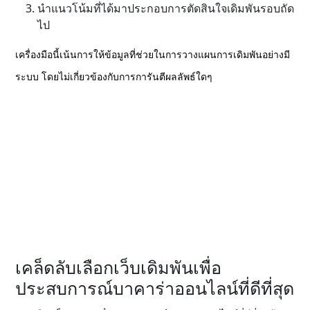
นำแนวโน้มที่ได้มาประกอบการตัดสินใจเดิมพันรอบถัด
ไป
เครื่องมือนี้เน้นการให้ข้อมูลที่ช่วยในการวางแผนการเดิมพันอย่างมี
ระบบ โดยไม่เกี่ยวข้องกับการการันตีผลลัพธ์ใดๆ
เคล็ดลับเลือกเว็บเดิมพันเพื่อ
ประสบการณ์บาคาร่าออนไลน์ที่ดีที่สุด