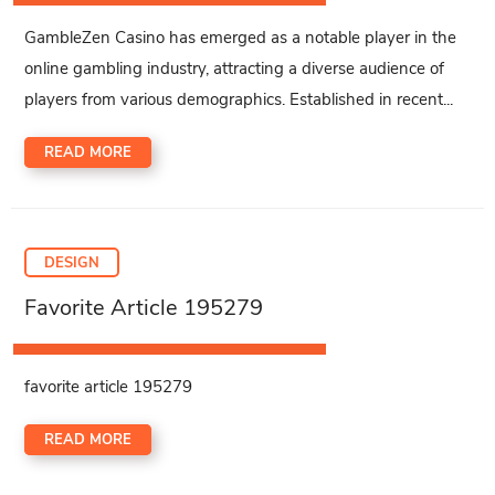
GambleZen Casino has emerged as a notable player in the
online gambling industry, attracting a diverse audience of
players from various demographics. Established in recent...
READ MORE
DESIGN
Favorite Article 195279
favorite article 195279
READ MORE