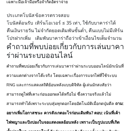
เฉพาะมือเจ้ามือหรือจำกัดอัตราจ่าย
ประเภทโบนัส
ข้อควรตรวจสอบ
โบนัสต้อนรับ
เทิร์นโอเวอร์ ≤ 35 เท่า, ใช้กับบาคาร่าได้
คืนเงินรายวัน
ไม่จำกัดยอดเดิมพันขั้นต่ำ, คืนแบบไม่มีเทิร์น
โปรฝากเพิ่ม
เดิมพันบาคาร่าถือว่าเข้าเงื่อนไขเต็มจำนวน
คำถามที่พบบ่อยเกี่ยวกับการเล่นบาคา
ร่าผ่านระบบออนไลน์
คำถามที่พบบ่อยเกี่ยวกับการเล่นบาคาร่าผ่านระบบออนไลน์มักเน้นที่
ความแตกต่างจากโต๊ะจริง โดยเฉพาะเรื่องการแจกไพ่ที่ใช้ระบบ
RNG และการแสดงสถิติย้อนหลังแบบดิจิทัล ผู้เล่นมักสงสัยว่า
สามารถดูไพ่ที่เคาะก่อนออกผลได้หรือไม่ ซึ่งความจริงแล้วไม่
สามารถทำได้เพราะระบบสุ่มทุกดอกโดยอัตโนมัติเมื่อกดปุ่มดีล
ถาม:
อยากเพิ่มโอกาสชนะ ควรสังเกตอะไรก่อนเดิมพัน? ตอบ: เน้นที่เค้า
ไพ่พญาและปิงปองในจอแสดงผลย้อนหลัง เพราะเป็นรูปแบบที่เกิด