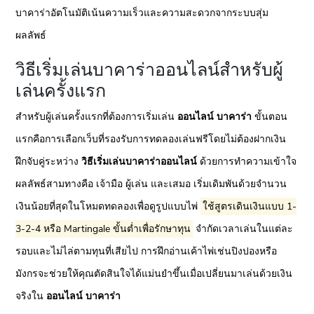
บาคาร่าอัตโนมัติเน้นความเร็วและความสะดวกจากระบบสุ่ม
ผลลัพธ์
วิธีเริ่มเล่นบาคาร่าออนไลน์สำหรับผู้
เล่นครั้งแรก
สำหรับผู้เล่นครั้งแรกที่ต้องการเริ่มเล่น
ออนไลน์ บาคาร่า
ขั้นตอน
แรกคือการเลือกเว็บที่รองรับการทดลองเล่นฟรีโดยไม่ต้องฝากเงิน
ฝึกจับคู่ระหว่าง
วิธีเริ่มเล่นบาคาร่าออนไลน์
ด้วยการทำความเข้าใจ
ผลลัพธ์สามทางคือ เจ้ามือ ผู้เล่น และเสมอ เริ่มเดิมพันด้วยจำนวน
เงินน้อยที่สุดในโหมดทดลองเพื่อดูรูปแบบไพ่
ใช้สูตรเดินเงินแบบ 1-
3-2-4 หรือ Martingale ขั้นต่ำเพื่อรักษาทุน
จำกัดเวลาเล่นในแต่ละ
รอบและไม่ไล่ตามทุนที่เสียไป การฝึกอ่านเค้าไพ่เช่นปิงปองหรือ
มังกรจะช่วยให้คุณตัดสินใจได้แม่นยำขึ้นเมื่อเปลี่ยนมาเล่นด้วยเงิน
จริงใน
ออนไลน์ บาคาร่า