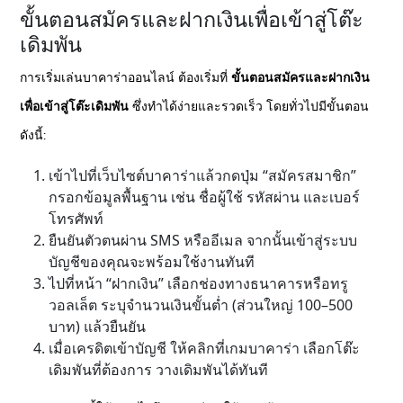
ขั้นตอนสมัครและฝากเงินเพื่อเข้าสู่โต๊ะ
เดิมพัน
การเริ่มเล่นบาคาร่าออนไลน์ ต้องเริ่มที่
ขั้นตอนสมัครและฝากเงิน
เพื่อเข้าสู่โต๊ะเดิมพัน
ซึ่งทำได้ง่ายและรวดเร็ว โดยทั่วไปมีขั้นตอน
ดังนี้:
เข้าไปที่เว็บไซต์บาคาร่าแล้วกดปุ่ม “สมัครสมาชิก”
กรอกข้อมูลพื้นฐาน เช่น ชื่อผู้ใช้ รหัสผ่าน และเบอร์
โทรศัพท์
ยืนยันตัวตนผ่าน SMS หรืออีเมล จากนั้นเข้าสู่ระบบ
บัญชีของคุณจะพร้อมใช้งานทันที
ไปที่หน้า “ฝากเงิน” เลือกช่องทางธนาคารหรือทรู
วอลเล็ต ระบุจำนวนเงินขั้นต่ำ (ส่วนใหญ่ 100–500
บาท) แล้วยืนยัน
เมื่อเครดิตเข้าบัญชี ให้คลิกที่เกมบาคาร่า เลือกโต๊ะ
เดิมพันที่ต้องการ วางเดิมพันได้ทันที