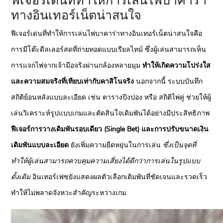
ทางอินเทอร์เน็ตน่าสนใจ
ฟีเจอร์เด่นที่ทำให้การเล่นไพ่บาคาร่าทางอินเทอร์เน็ตน่าสนใจคือ
การมีโต๊ะดีลเลอร์สดที่ถ่ายทอดแบบเรียลไทม์ ซึ่งผู้เล่นสามารถเห็น
การแจกไพ่จากเจ้ามือจริงผ่านกล้องหลายมุม
ทำให้เกิดความโปร่งใส
และความสมจริงที่เทียบเท่ากับคาสิโนจริง
นอกจากนี้ ระบบบันทึก
สถิติย้อนหลังแบบละเอียด เช่น ตารางปิงปอง หรือ สถิติไพ่คู่ ช่วยให้ผู้
เล่นวิเคราะห์รูปแบบเกมและตัดสินใจเดิมพันได้อย่างมีประสิทธิภาพ
ฟีเจอร์การวางเดิมพันรอบเดียว (Single Bet) และการปรับขนาดเงิน
เดิมพันแบบละเอียด
ยังเพิ่มความยืดหยุ่นในการเล่น
ซึ่งเป็นจุดที่
ทำให้ผู้เล่นสามารถควบคุมความเสี่ยงได้ดีกว่าการเล่นในรูปแบบ
ดั้งเดิม
อินเทอร์เฟซยังแสดงผลตัวเลือกเดิมพันที่ชัดเจนและรวดเร็ว
ทำให้ไม่พลาดจังหวะสำคัญระหว่างเกม